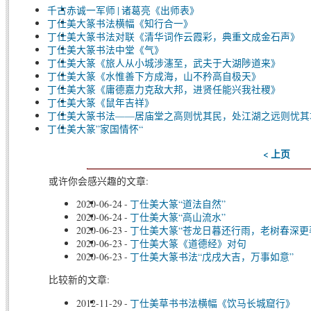
千古赤诚一军师 | 诸葛亮《出师表》
丁仕美大篆书法横幅《知行合一》
丁仕美大篆书法对联《清华词作云霞彩，典重文成金石声》
丁仕美大篆书法中堂《气》
丁仕美大篆《旅人从小城涉瀗至，武夫于大湖陟道来》
丁仕美大篆《水惟善下方成海，山不矜高自极天》
丁仕美大篆《庸德嘉力克敌大邦，进贤任能兴我社稷》
丁仕美大篆《鼠年吉祥》
丁仕美大篆书法——居庙堂之高则忧其民，处江湖之远则忧其
丁仕美大篆”家国情怀“
< 上页
或许你会感兴趣的文章:
2020-06-24
-
丁仕美大篆“道法自然”
2020-06-24
-
丁仕美大篆“高山流水”
2020-06-23
-
丁仕美大篆“苍龙日暮还行雨，老树春深更
2020-06-23
-
丁仕美大篆《道德经》对句
2020-06-23
-
丁仕美大篆书法“戊戌大吉，万事如意”
比较新的文章:
2012-11-29
-
丁仕美草书书法横幅《饮马长城窟行》