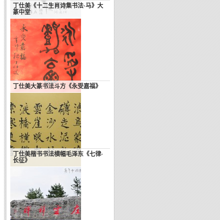
丁仕美《十二生肖诗集书法·马》大
篆中堂
丁仕美大篆书法斗方《永受嘉福》
丁仕美楷书书法横幅毛泽东《七律·
长征》