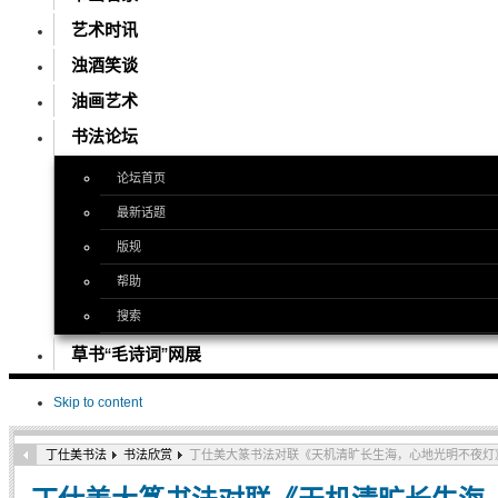
艺术时讯
浊酒笑谈
油画艺术
书法论坛
论坛首页
最新话题
版规
帮助
搜索
草书“毛诗词”网展
Skip to content
丁仕美书法
书法欣赏
丁仕美大篆书法对联《天机清旷长生海，心地光明不夜灯