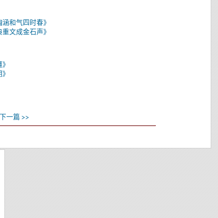
胸涵和气四时春》
典重文成金石声》
疆》
明》
下一篇 >>