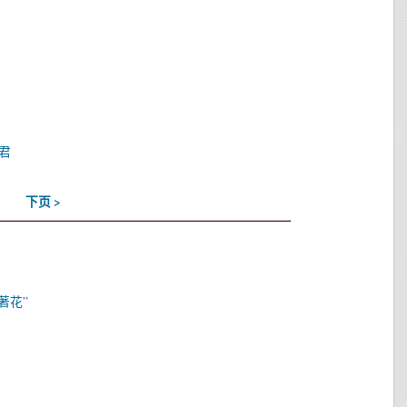
君
下页 >
著花”