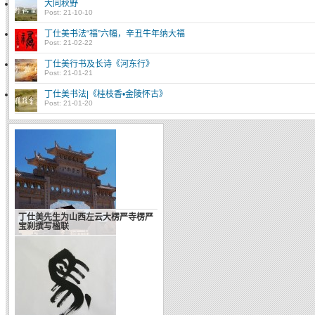
大同秋野
Post: 21-10-10
丁仕美书法“福”六幅，辛丑牛年纳大福
Post: 21-02-22
丁仕美行书及长诗《河东行》
Post: 21-01-21
丁仕美书法|《桂枝香•金陵怀古》
Post: 21-01-20
丁仕美先生为山西左云大楞严寺楞严
宝刹撰写楹联