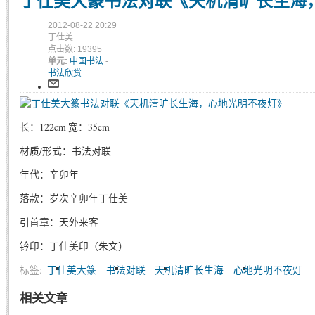
丁仕美大篆书法对联《天机清旷长生海
2012-08-22 20:29
丁仕美
点击数: 19395
单元:
中国书法
-
书法欣赏
长：122cm 宽：35cm
材质/形式：书法对联
年代：辛卯年
落款：岁次辛卯年丁仕美
引首章：天外来客
钤印：丁仕美印（朱文）
标签:
丁仕美大篆
书法对联
天机清旷长生海
心地光明不夜灯
相关文章