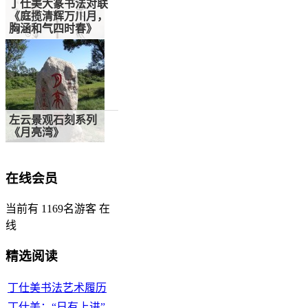
丁仕美大篆书法对联
《庭揽清辉万川月，
胸涵和气四时春》
左云景观石刻系列
《月亮湾》
在线会员
当前有 1169名游客 在
线
精选阅读
丁仕美书法艺术履历
丁仕美：“日有上进”