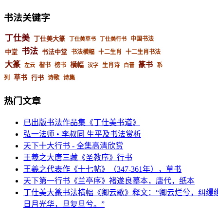
书法关键字
丁仕美
丁仕美大篆
中国书法
丁仕美草书
丁仕美行书
书法
中堂
书法中堂
书法横幅
十二生肖
十二生肖书法
大篆
篆书
横幅
楷书
榜书
生肖诗
系
左云
汉字
白晋
草书
行书
列
诗歌
诗集
热门文章
已出版书法作品集《丁仕美书道》
弘一法师 • 李叔同 生平及书法赏析
天下十大行书 - 全集高清欣赏
王羲之大唐三藏《圣教序》行书
王羲之代表作《十七帖》（347-361年），草书
天下第一行书《兰亭序》褚遂良摹本，唐代，纸本
丁仕美大篆书法横幅《卿云歌》释文：“卿云烂兮，纠缦
日月光华，旦复旦兮。”