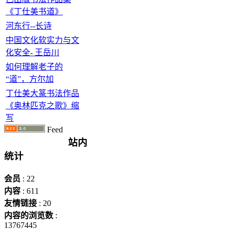
《丁仕美书道》
河东行--长诗
中国文化软实力与文
化安全- 王岳川
如何理解老子的
“道”，方尔加
丁仕美大篆书法作品
《奥林匹克之歌》缩
写
Feed
站内
统计
会员
: 22
内容
: 611
友情链接
: 20
内容的浏览数
:
13767445