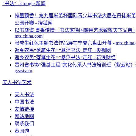
"书法" - Google 新闻
翰墨飘香！第九届米芾杯国际青少年书法大展在丹徒米芾
公园开赛 - 搜狐网
以书载道 墨香传情—书法家徐国麟用艺术致敬天下父亲 -
mtz.china.com
张成生红色主题书法作品展在宁夏六盘山开幕 - mtz.china.
返乡农民“落笔生花” “悬浮书法”走红 - 央视网
返乡农民“落笔生花” “悬浮书法”走红 - 新浪财经
贵州省书协“强基工程”文化传承人书法培训班（紫云站）开
gzastv.cn
天人书法艺术
天人书法
中国书法
友情链接
网站地图
联系我们
泰国游