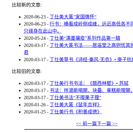
比较新的文章:
2020-06-23
-
丁仕美大篆”家国情怀“
2020-06-23
-
行书：横看成岭侧成峰，远近高低各不
只缘身在此山中。
2020-05-24
-
丁仕美“濡墨攘疫”系列作品第一辑
2020-03-17
-
丁仕美大篆书法——居庙堂之高则忧其
君
2020-03-17
-
丁仕美草书《诗经·秦风·无衣》• 庚子抗
比较旧的文章:
2020-03-17
-
丁仕美行书书法：《题西林壁》• 苏轼
2020-03-17
-
书法：拌湯能喝開，块壘、拿糕能喫開
2020-03-17
-
丁仕美书法“不喫果子狸”
2020-01-26
-
丁仕美大篆《鼠年吉祥》
2020-01-25
-
丁仕美行书《积善成德》
<< 前一篇
下一篇 >>