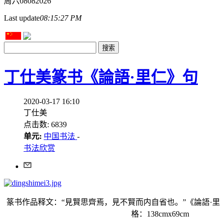
周六
08
08
2026
Last update
08:15:27 PM
丁仕美篆书《論語·里仁》句
2020-03-17 16:10
丁仕美
点击数: 6839
单元:
中国书法
-
书法欣赏
篆书作品释文：“見賢思齊焉，見不賢而内自省也。”《論語·
格：138cmx69cm