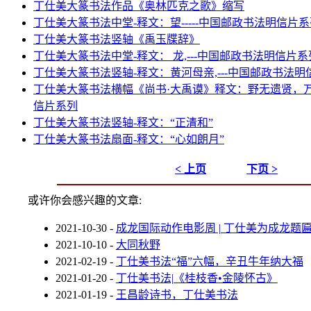
丁仕美大篆书法作品《奥林匹克之歌》缩写
丁仕美大篆书法中堂-释文：望-----中国邮政书法明信片
丁仕美大篆书法竖轴《禹玉牒辞》
丁仕美大篆书法中堂-释文： 龙,---中国邮政书法明信片系
丁仕美大篆书法竖轴-释文：黄河母亲,---中国邮政书法明
丁仕美大篆书法横幅《尚书·大禹谟》释文：野无遗贤，
信片系列
丁仕美大篆书法竖轴-释文：“正清和”
丁仕美大篆书法扇面-释文：“心如朗月”
< 上页
下页 >
或许你会感兴趣的文章:
2021-10-30
-
成龙国际动作电影周 | 丁仕美为成龙题
2021-10-10
-
大同秋野
2021-02-19
-
丁仕美书法“福”六幅，辛丑牛年纳大福
2021-01-20
-
丁仕美书法|《桂枝香•金陵怀古》
2021-01-19
-
王昌龄诗书，丁仕美书法