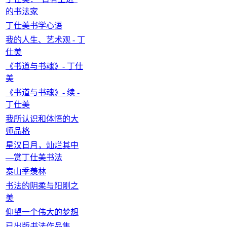
的书法家
丁仕美书学心语
我的人生、艺术观 - 丁
仕美
《书道与书魂》- 丁仕
美
《书道与书魂》- 续 -
丁仕美
我所认识和体悟的大
师品格
星汉日月，灿烂其中
—赏丁仕美书法
泰山季羡林
书法的阴柔与阳刚之
美
仰望一个伟大的梦想
已出版书法作品集