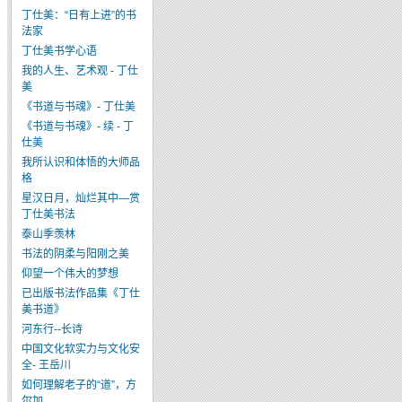
丁仕美：“日有上进”的书
法家
丁仕美书学心语
我的人生、艺术观 - 丁仕
美
《书道与书魂》- 丁仕美
《书道与书魂》- 续 - 丁
仕美
我所认识和体悟的大师品
格
星汉日月，灿烂其中—赏
丁仕美书法
泰山季羡林
书法的阴柔与阳刚之美
仰望一个伟大的梦想
已出版书法作品集《丁仕
美书道》
河东行--长诗
中国文化软实力与文化安
全- 王岳川
如何理解老子的“道”，方
尔加