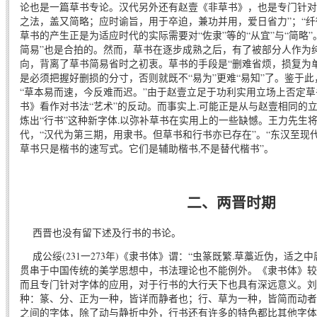
论也是一篇草书专论。汉代另外还有赵壹《非草书》，也是专门针对
之法，盖又简略；应时谕旨，用于卒迫，兼功并用，爱日省力”；“纤
草书的产生正是为适应时代的实际需要对“佐隶”等的“从宜”与“简略
简易”也是合拍的。然而，草书在逐步成熟之后，有了被部分人作为纯
向，背离了草书简易省时之初衷。草书的手段是“删难省烦，损复为单
是必须把握好删损的分寸，否则就既不“易为”更难“易知”了。鉴于
“草本易而速，今反难而迟。”由于赵壹立足于功利实用立场上否定
书》看作对书法“艺术”的反动。而事实上.可能正是从与赵壹相同的
炼出“行书”这种新字体.以弥补草书在实用上的一些缺憾。王力先生
代，“汉代为第三期，用隶书。但草书和行书亦已存在”。“东汉至现
草书只是楷书的速写式。它们是辅助楷书,不是替代楷书”。
二、两晋时期
西晋也没有留下述及行书的书论。
成公绥(231一273年)《隶书体》谓：“虫篆既繁.草藁近伪，适之
贯串于中国传统的美学思想中，书法理论也不能例外。《隶书体》较
而且专门针对字体的应用，对于行书的大行天下也具有深远意义。刘
种：篆、分、正为一种，皆详而静者也；行、草为一种，皆简而动者
之间的字体，除了动与静折中外，行书还有许多的特色都比其他字体