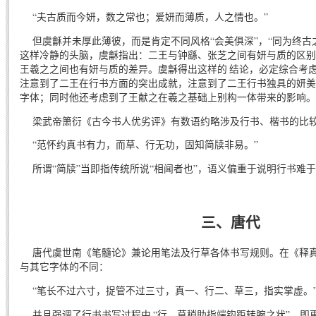
“夫古质而今妍，数之常也；爱妍而薄质，人之情也。”
但虞龢并未厚此薄彼，而是肯定不同风格“会美俱深”，“同为终古
这样冷静的头脑，虞龢指出：二王与钟繇、张芝之间有妍与质的区别
王羲之之间也有妍与质的差异。虞龢得出这样的 结论，必定综合考
注意到了二王在行书方面的突出成就，注意到了二王行书独具的妍美
字体；同时他还考虑到了王献之在羲之基础上别构一体带来的影响。
梁武帝箫衍《古今书人优劣评》有数语约略涉及行书、楷书的比
“范怀约真书有力，而草、行无功，固知简牍非易。”
所谓“简牍”当即指传统所说“相闻者也”，语义偏重于说明行书难
三、唐代
唐代虞世南《笔髓论》兼论用笔法及行草各体书写规则。在《释真
与其它字体的不同：
“笔长不过六寸，捉管不过三寸，真一、行二、草三，指实掌虚。
并且强调了行书书写过程中,“行、草稍助指端钩距转腕之状”，即