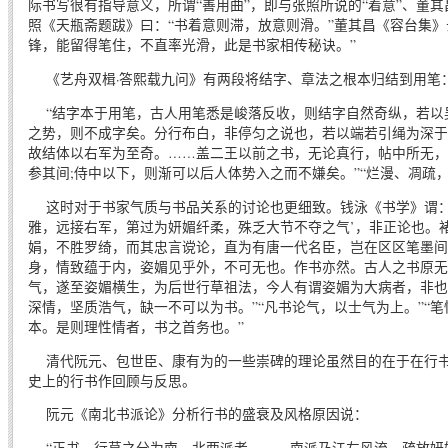
际书写很有指导意义，所谓“善用曲”，即与张照所说的“着意”、董其
照《天瓶斋题跋》曰：“书着意则滞，放意则滑。”董其昌《容台集》
锋，能留得笔住，不直率光滑，此是书家相传秘诀。”
《艺舟双楫·答熙载九问》有两段将结字、章法之根本归结到用笔
“结字本于用笔，古人用笔悉是峻落反收，则结字自然奇纵，若以
之势，则不成字矣。分行布白，非停匀之说也，若以端若引绳为深于
故结体以右军为至奇。……盖二王以前之书，无论真行，帖中所无，
参其间;侍中以下，则渐可以后人体势入之而不嫌矣。”“烂漫、凋疏
这时对于书家气质与书品关系的讨论也更细致。钱泳《书学》谓：
雅，远接右军，第过为妍媚纤柔，殊乏大节不夺之气’，非正论也。
娟，不胜罗绮，而其忠言谠论，直为有唐一代名臣，岂在区区笔墨间，
身，情致蕴于内，姿媚见乎外，不可无也。作书亦然。古人之书原无
气，遂至姿媚横生，为后世行草祖法，今人有谓姿媚为大病者，非也
深情，坚质浩气，缺一不可以为书。”“凡书论气，以士气为上。”“
本。是则理性情者，书之首务也。”
清代阮元、包世臣、康有为的一些崇碑的理论虽然目的在于在行书
史上的行书作回顾与反思。
阮元《南北书派论》分析行书的盛衰及风格原因说：
“正书、行草之分为南、北两派者，……南派乃江左风流，疏放妍