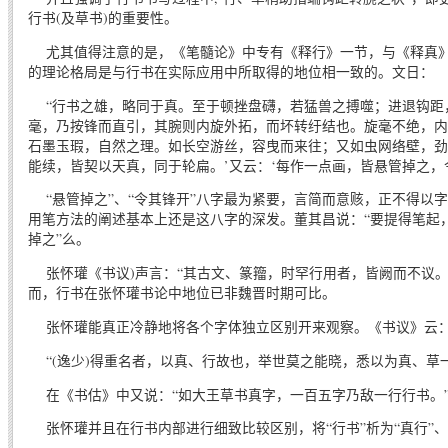
行书(及草书)的重要性。
尤其值得注意的是，《笔髓论》中专有《释行》一节，与《释真》
的理论格局是与行书在实际应用中所取得的地位相一致的。文日：
“行书之雄，略同于真。至于顿挫盘礴，若猛兽之搏噬；进退钩距
毫，乃按锋而直引，其腕则内旋外拓，而坏转纡结也。旋毫不绝，内
石墨玉瑕，自然之理。如长空游丝，容曳而来往；又如虫网络壁，劲
能续，皆契以天真，同于轮扁。’又云：‘每作一点画，皆悬管掉之，
“悬管掉之”、“令其锋开”八字最为紧要，言简而意赅，正不得以
用笔方法的阐述基本上还是这八字的深发。董其昌说：“要提得笔起，
掉之”么。
张怀瓘《书议)声言：“其古文、篆籀，时罕行用者，皆阙而不议。
而，行书在张怀瓘书论中地位已非魏晋时期可比。
张怀瓘能真正冷静地将各个字体独立区别开来观察。《书议》云
“(逸少)得重名者，以真、行故也，举世莫之能晓，悉以为真、草一
在《书估》中又说：“如大王草书真字，一百五字乃敌一行行书。
张怀瓘并且在行书内部进行细致比较区别，将“行书”析为“真行”、