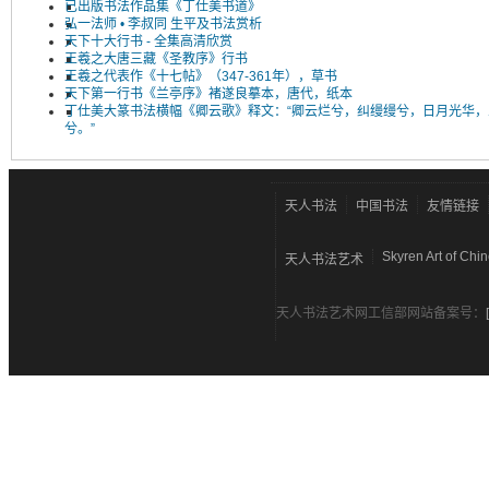
已出版书法作品集《丁仕美书道》
弘一法师 • 李叔同 生平及书法赏析
天下十大行书 - 全集高清欣赏
王羲之大唐三藏《圣教序》行书
王羲之代表作《十七帖》（347-361年），草书
天下第一行书《兰亭序》褚遂良摹本，唐代，纸本
丁仕美大篆书法横幅《卿云歌》释文：“卿云烂兮，纠缦缦兮，日月光华，
兮。”
天人书法
中国书法
友情链接
Skyren Art of Chi
天人书法艺术
天人书法艺术网工信部网站备案号：