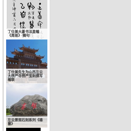
丁仕美大篆书法直幅
《周易》 摘句
丁仕美先生为山西左云
大楞严寺楞严宝刹撰写
楹联
左云景观石刻系列《雄
塞》