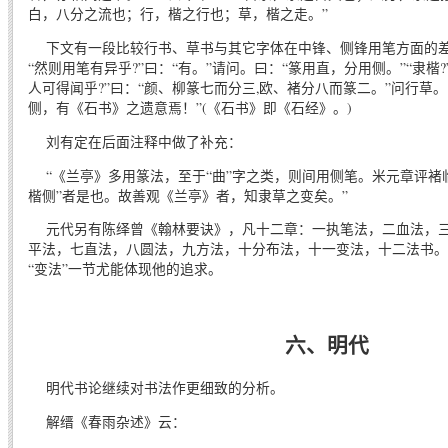
白，八分之流也；行，楷之行也；草，楷之走。”
下文有一段比较行书、草书与其它字体在中锋、侧锋用笔方面的差异
“然则用笔有异乎?”曰：“有。”请问。曰：“篆用直，分用侧。”“隶楷?
人可得闻乎?”曰：“颜、柳篆七而分三,欧、褚分八而篆二。”问行草
侧，有《石书》之遗意焉！”(《石书》即《石经》。)
刘有定在后面注释中做了补充：
“《兰亭》多用篆法，至于“曲”字之类，则间用侧笔。米元章评褚临
楷侧”者是也。故善观《兰亭》者，知隶草之变矣。”
元代另有陈绎曾《翰林要诀》，凡十二章：一执笔法，二血法，三
平法，七直法，八圆法，九方法，十分布法，十一变法，十二法书。
“变法”一节尤能体现他的追求。
六、明代
明代书论继续对书法作更细致的分析。
解缙《春雨杂述》云：