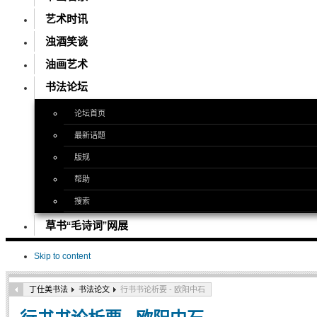
艺术时讯
浊酒笑谈
油画艺术
书法论坛
论坛首页
最新话题
版规
帮助
搜索
草书“毛诗词”网展
Skip to content
丁仕美书法
书法论文
行书书论析要 - 欧阳中石