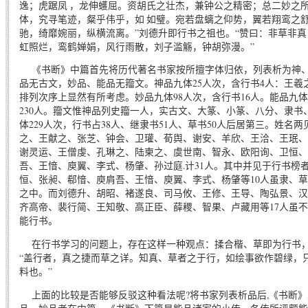
逸；虎踞凤 ，龙伸蠖屈。资胡氏之壮杰，兼钟公之精密；总二妙之
体，究寻笔迹，粲乎伟乎，如 如璧。宛若盘螭之仰势，翼若翔鸾之
驰，绮靡婉丽，纵横流离。”刘德升即行书之祖也。“赞曰：非草非
虹照烂，鸾鹤婵娟，风行雨散，刘子滥觞，钟胡弥漫。”
《书断》中篇首先将历代著名书家按所擅字体归依，列表析为神、
品无古文，妙品、能品无籀文。神品九体25人次，含行书4人：王羲
排列次序上显然有所考虑。妙品九体98人次，含行书16人。能品九体1
230人。籀文惟神品列史籀一人，实古文、大篆、小篆、八分、隶书
体229人次，行书占38人、继隶书51人、草书50人后居第三。姓名
之、王献之、张芝、钟会、卫瓘、荀舆、谢安、羊欣、王洽、王珉、
谢灵运、王僧虔、孔琳之、陆柬之、虞世南、智永、欧阳询、卫恒、
吾、王愔、庾翼、李式、杨肇、孙过庭.计31人。其中并见于行书榜
恒、张昶、郗愔、庾肩吾、王愔、庾翼、李式、杨肇等10人虽隶、
之中。而刘德升、胡昭、褚遂良、司马攸、王修、王导、陶弘景、汉
齐高帝、裴行简、王知敬、高正臣、薛稷、智果、卢藏用等17人虽
能行书。
在行书学习的问题上，存在这样一种观点：揉合楷、草即为行书，
“盖行者，真之捷而草之详。知真、草者之于行，如绘事欲作碧绿，
料也。”
上面的比较是否能够反驳这种看法呢?将书家列表析品后,《书断》