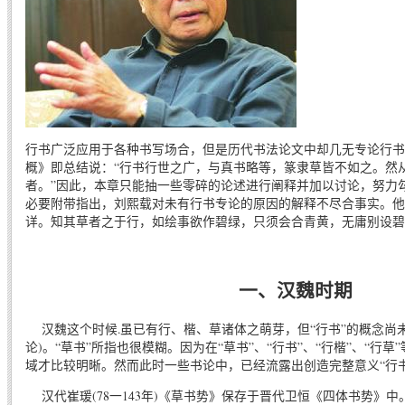
行书广泛应用于各种书写场合，但是历代书法论文中却几无专论行书
概》即总结说：“行书行世之广，与真书略等，篆隶草皆不如之。然
者。”因此，本章只能抽一些零碎的论述进行阐释并加以讨论，努力
必要附带指出，刘熙载对未有行书专论的原因的解释不尽合事实。他
详。知其草者之于行，如绘事欲作碧绿，只须会合青黄，无庸别设碧
一、汉魏时期
汉魏这个时候.虽已有行、楷、草诸体之萌芽，但“行书”的概念尚
论)。“草书”所指也很模糊。因为在“草书”、“行书”、“行楷”、“行
域才比较明晰。然而此时一些书论中，已经流露出创造完整意义“行
汉代崔瑗(78一143年)《草书势》保存于晋代卫恒《四体书势》