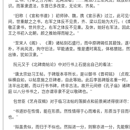
识。而篆隶遗法，东晋已多改变，无论宋、齐矣。”
“旧称〔《宣和书谱》〕初师钟、魏，携《宣示表》过江，此可见
间，世重献之之书，右军之体反不见贵，齐、梁以后始为大行。(《南
敬正隶书，世共宗之，右军之体反不见重。及休，始好右军法，因此
王之书初入北朝，颜之推始得而秘之。”
“至宋人《阁》、《潭》诸帖刻石盛行，而中原碑碣任其藐蚀，遂与
朴，不尚风流，拘守旧法，罕能通变。惟是遭时离乱，体格猥拙，然
出锋，犹如汉隶。”
阮元又于《北碑南帖论》中对行书上石提出自己的看法：
“唐太宗幼习王帖，于碑版本非所长，是以御书《晋祠铭》〔贞观
纵横自如，以帖意施之巨碑者，自此等始。此后李邕碑版名重一时，
法半出北朝，而以行书书碑，终非古法。故开元间修《孔子庙》诸碑
庭 以八分书书之，岂亦谓非隶不足以敬碑也。”
包世臣《艺舟双楫》对于临习法帖的落脚点和前景阐述得很详尽
“书道妙在性情，能在形质。然性情得于心而难名，形质当于目而
也。”
“拟虽贵似，而归于不似也。然拟进一分，则察亦进一分，先能察