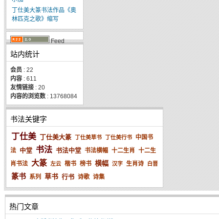
丁仕美大篆书法作品《奥
林匹克之歌》缩写
Feed
站内统计
会员
: 22
内容
: 611
友情链接
: 20
内容的浏览数
: 13768084
书法关键字
丁仕美
丁仕美大篆
中国书
丁仕美草书
丁仕美行书
书法
中堂
书法中堂
法
书法横幅
十二生肖
十二生
大篆
横幅
肖书法
楷书
榜书
生肖诗
左云
汉字
白晋
篆书
草书
行书
系列
诗歌
诗集
热门文章