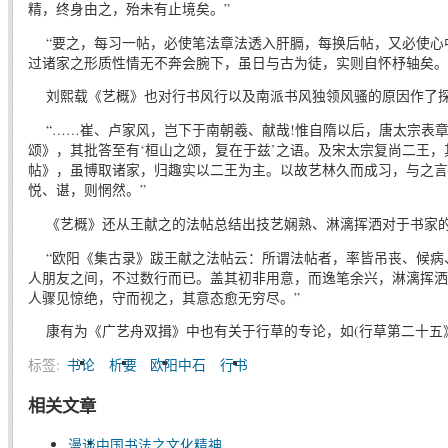
精，终身由之，殆未有止境矣。”
“要之，每习一帖，必使笔法章法透入肝膈，每换后帖，又必使心
过诸家之形质性情无不奔会腕下，虽日与古为徒，实则自怀杼轴矣。
刘熙载《艺概》也对行书风行以及南派书风独领风骚的原因作了
“……崔、卢家风，岂下于南朝羲、献哉!惟自隋以后，唐太宗表
颂》，其批答至有‘桓山之颂，复在于兹’之语。及宋太宗复尚二王
帖》，虽博取诸家，归趣实以二王为主。以故艺林久而成习，与之言
悦、谌，则惘然。”
《艺概》还从王献之的法帖总结出技艺娴熟、淋漓挥洒对于书家
“欧阳《集古录》跋王献之法帖云：所谓法帖者，率皆吊丧、候病
人朋友之间，不过数行而已。盖其初非用意，而逸笔余兴，淋漓挥洒
人骤见惊绝，守而视之，其意态愈无穷尽。”
康有为《广艺舟双揖》中也有关于行草的专论，如(行草第二十五
标签:
书论
析要
欧阳中石
行书
相关文章
漫谈中国书法之文化精神