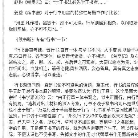
赵构《翰墨志》曰：“士于书法必先学正书者……”
姜夔《续书谱》对于行书用墨的特殊性与楷书作了比较：
“用墨 凡作楷，墨欲干，然不可太燥。行草则燥润相杂，以润取妍
燥则笔枯，亦不可不知也。”
《续书断》专有“行书”一节：
“行书尝夷考魏、晋行书.自有一体.与草书不同。大率变真,以便于
真,虽曰行书，各有定体。纵复晋代诸贤，亦不相远。《兰亭记》及
诸帖次之，颜、柳、苏、米，亦后世之可观者。大要以笔老为贵，少
作纤间出，血脉相连，筋骨老健,风神洒落，姿态备具，真有真之态
态度。必须博学，可以兼通。”
行书源流间题一直是书论不可避免的话题。至宋代，行书的最辉煌
乎无助于对行书本原的解释，姜夔依然认为“行出于真”。这个局面大
宗祥《书学源流论》云：“由正行草三体书观之，似由正而行，由行
有疑焉。”随着对出土材料的深入考察，行书不晚于楷书出现已是世
也不出于楷”，“乃是行出于草而楷出于行”。“行书和草书是同性质
区别，行书偏于中和性罢了”。“那么行书之称何以要到汉末才起呢
实，尚无草书之名，所以行、草可以不加区别：等到草书之名既起，
字的作用，于是便于书写的行书，就为适应需要而产生了。所以行书
际，不便认识也不便书写，失掉文字的作用,才代替草书作用而新兴