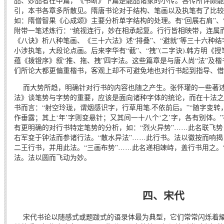
品、妙品者在中篇，《书断》下篇是能品诸家的小传。各传所评颇能
引，本书各章多所散见。隋唐书论对于结构、笔画以及执笔有了比较
如：隋僧智果《心成颂》主要分析单字结构的处理。有“回展右肩”、
附带一笔述炼行：“统视连行，妙在相承起复。行行皆相映带，连属
《八诀》析八种笔画、《三十六法》述“排叠”、“避就”等三十六种
小涉执笔，大段论点画。后来李华有“截”、“拽”(二字诀).韩方明《
蕴《拨镫序》叙“推、拖、拽”四字法。这些篇章是与唐人尚“法”及
们所论大都更偏重楷书，客观上却不可避免地也对行书起到指导、借
而大势所趋，明确针对行书的内容也随之产生。张怀瓘的一些著述
法》谈笔势与字势的重要，应该是面向诸种字体的统论，而在十法之
书而言：“射空玲珑，谓烟感识字，行草用笔.不依前后。”“随字变转
作垂露；其上‘年’字则变悬针；又其间一十八个‘之’字，各有别体。
有更明确的对行书特定笔势的分析，如：“烈火异势”……此名联飞
右军变于钟法而参诸行法。“散水异法”……此行书。法以徽按而响
二王行书，并用此法。“三画布势”……此名递相竦峙，盖行书用之。
法。法以圆而飞动为妙。
四、宋代
宋代书论以随感式或题跋式的语录体最为典型，它们常常闪烁着耀