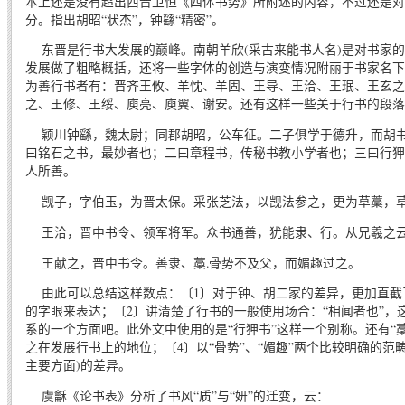
本上还是没有超出西晋卫恒《四体书势》所附述的内容，不过还是对
分。指出胡昭“状杰”，钟繇“精密”。
东晋是行书大发展的巅峰。南朝羊欣(采古来能书人名)是对书家的
发展做了粗略概括，还将一些字体的创造与演变情况附丽于书家名下
为善行书者有：晋齐王攸、羊忱、羊固、王导、王洽、王珉、王玄之
之、王修、王绥、庾亮、庾翼、谢安。还有这样一些关于行书的段落
颖川钟繇，魏太尉；同郡胡昭，公车征。二子俱学于德升，而胡书
曰铭石之书，最妙者也；二曰章程书，传秘书教小学者也；三曰行狎
人所善。
觊子，字伯玉，为晋太保。采张芝法，以觊法参之，更为草藁，
王洽，晋中书令、领军将军。众书通善，犹能隶、行。从兄羲之云
王献之，晋中书令。善隶、藁.骨势不及父，而媚趣过之。
由此可以总结这样数点：〔1〕对于钟、胡二家的差异，更加直截了当
的字眼来表达；〔2〕讲清楚了行书的一般使用场合：“相闻者也”，
系的一个方面吧。此外文中使用的是“行狎书”这样一个别称。还有“
之在发展行书上的地位；〔4〕以“骨势”、“媚趣”两个比较明确的
主要方面)的差异。
虞龢《论书表》分析了书风“质”与“妍”的迁变，云：