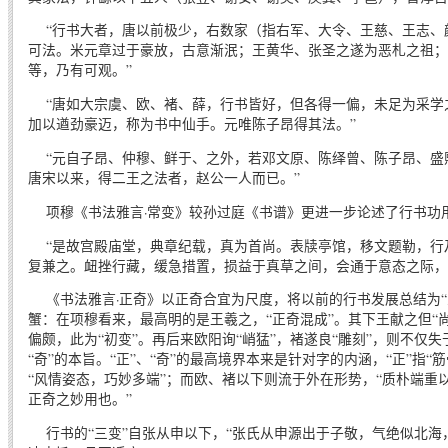
“行书大者，唐以前极少，右数家（指右军、大令、王慈、王志、
可法。米元章过于豪放，古意渐泯；王黄华、张圣之遂为恶札之祖；
等，乃有可观。”
“唐如大宗虞、欧、褚、薛，行书皆好，但各得一偏，未足为采学
加以遒劲豪迈，称为书中仙手。元唯陈子昂得其法。”
“元自子昂、仲穆、鲜于、之外，若邓文原、陈绎曾、陈子昂、盛熙
唐宋以来，得二王之法者，赵公一人而已。”
项穆《书法雅言·常变》较孙过庭《书谱》更进一步论述了行书功
“是故宫殿庙堂，典章纪载，真为首尚。表牍亭馆，移文题勒，行
复兼之。衄挫行藏，缓急措置，损益于真草之间，会通于意态之际，
《书法雅言·正奇》以正奇合宜为尺度，将以前的行书发展总结为“
蟹：在项穆看来，最高明的是王羲之，“正奇混成”。其下王献之但“尚
偏颇，此为“初变”。再后来欧阳询“峭猛”，褚遂良“雕刻”，则不仅失
“奇”的本旨。“正”、“奇”的最高境界本来是针对字的内涵，“正”指“
“风情姿态，巧妙多端”；而欧、褚以下则流于外在形势，“质朴端重
正奇之妙用也。”
行书的“三变”自张从申以下，“张氏从申源出于子敬，气绝似北海