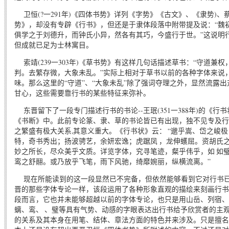
卫恒(?一291年)《四体书势》详列《字势》《古文》、《隶势)、
势》，却没有专辟《行书》，但还是于隶体段落中附带提及说：“魏
俱学之于刘德升，而钟氏小异，然各有其巧，今盛行于世。”这说明
但成就已足为士林寓目。
索靖(239一303年)《草书势》有这样几句话描述草书：“守道兼权
判。去繁存微，大象未乱。”实际上相对于草书以前的各种字体来说
味。那么这里的“守道”、“大象未乱”除了强词夺理之外，显然流露
甘心，这些需要靠行书的某些特征来弥补。
东晋留下了一段专门描述行书的书论--王珉(351一388年)的《行
《书断》中。此前专论篆、隶、草的书论皆已有出现，独不见专及行
之繁盛有极大关系,其意义重大。《行书状》云： “邈乎嵩、岱之峻
特，奇书秀出；扬波骋艺，余妍宏逸；虎踞凤 ，龙伸蠖屈。资胡氏
妙之所长，尽众美乎文质。详览字体，究寻笔迹，粲乎伟乎，如 如
鸾之舒翮。或乃放乎飞笔，雨下风驰，绮靡婉丽，纵横流离。”
现在所能读到的这一段显然已不完备，但依然能够看到它对行书已
晋的那些字体专论一样，该段运用了各种形象直观的描绘来刻画行书
段而言，它也并未能够超越以前的字体专论，也只是用山岳、列宿、
螭、鸾、 、璧等具有气势、动感的字眼表达出行书给予欣赏者的主
的关系及其本身在用笔、结体、章法方面的特色并来涉及。只是擅名