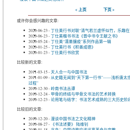
< 上页
下页 >
或许你会感兴趣的文章:
2020-06-23
-
丁仕美行书对联“清气若兰虚怀似竹，乐趣在
2020-06-23
-
丁仕美楷书书法《晋中书令王献之书》
2020-05-24
-
丁仕美“濡墨攘疫”系列作品第一辑
2020-01-25
-
丁仕美行书《积善成德》
2020-01-23
-
丁仕美行书欣赏
比较新的文章:
2011-03-15
-
天人合一与中国书法
2011-01-09
-
从史籍无闻到“天下第一行书”——浅析唐太
过程”
2010-12-30
-
岭南书法丛谭
2010-12-24
-
甲骨的终结与甲骨文书法的艺术转换
2010-12-23
-
论用笔与结字：书法艺术成熟的三大历史阶
比较旧的文章:
2010-12-20
-
漫谈中国书法之文化精神
2010-08-27
-
《书法述要》 陆维钊
2010-01-18
-
北岛：中国诗歌应该远离革命与宗教