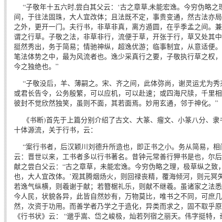
“子敬年十五六时,尝白其父云：‘古之章草,未能宏逸。今穷伪略之
间，于往法固珠，大人宜改体；且法既不定，事贵变通，然古法亦局
之外，更开一门。夫行书，非草非真，离方遁圆，在乎季孟之间。兼
谓之行草。子敬之法，非草非行，流便于草，开张于行，草又处其中
挺然秀出，务于简易；情驰神纵，超逸优游；临事制宜，从意适便。
笔法体势之中，最为风流者也。逸少采真行之要，子敬执行草之权，
今之独绝也。”
“子敬没后，羊、薄嗣之。宋、齐之间，此体弥尚，谢灵运尤为秀
或君长告令，公务殷繁，可以应机，可以赴速；或四海尺牍，千里相
彼封不觉欣然独笑，虽则不面，其若面焉。妙用玄通，邻于神化。”
《书断)首先于上篇分别介绍了古文、大篆、瘤文、小篆八分、隶
十体源流，关于行书，云：
“案行书者，后汉颖川刘德升所造也，即正书之小。务从简易，相
云：晋世以来，工书者多以行书著名。昔钟元常善行狎书是也，尔后
献之尝白父云：“古之章草，未能宏逸。今穷伪略之理，极草纵之致
也，大人宜改体。’观其腾烟炀火，则回禄丧精，覆海倾河，则元冥
若逸气纵横，则羲谢于献；若簪椐礼乐，则献不继羲。虽诸家之法悉
今人民，状貌各异，此皆自然妙有，万物莫比，唯书之不同，可庶几
然，次资于功用。而善学者乃学之于造化，异类而求之，固不取乎原
《行书状》云： “邈乎嵩、岱之峻极，灿若列宿之丽天。伟字挺特