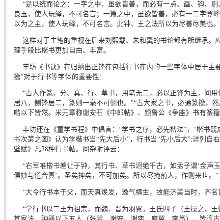
“是以统而论之：一字之中，虽欲皆善，而必有一点、画、钩、剔
良玉，使人玩绎，不可名言；一篇之中，虽欲皆善，必有一二字登峰
以为之主，使人玩绎，不可名言。此钟、王之法所以为尽善尽美也。
这样对于主笔的重视在后来刘熙载、朱和羹的书论都有所继承。应
理手段比楷书更加自由、丰富。
丰坊《书诀》在归纳出正锋在包括行书在内的一些字体中居于主要
籀”对于行书等字体的重要性：
“古人作篆、分、真、行、草书，用笔无二，必以正锋为主，间用
居八，侧锋居二，篆则一毫不可侧也。”“古大家之书，必通篆籀，
喈以下皆然。米元章称谢安石《中郎帖》、颜鲁公《争座》书有篆籀
丰坊还在《童学书程》中倡言：“学书之序，必先楷法”，“楷书既
书次第之图》认为学楷书当“先大后小”，行书当“先小后大”;详列自
壁赋》凡78种行书帖。间杂附评云：
“右军唯楷书差让于钟，其行书、草书迥绝千古，如孟子谓‘金声玉
俱妙与道合真’。圣矣神矣，不可加矣。所以尽掩前人，作则来世。”
“大令行书本于父，而天真焕发，逸气横生，故能济美当时，齐名
“学行书以二王为祖宗，而魏、晋为羽翼。王氏四子（王操之、王
其家法，钟繇以下五人（张翌、谢安、谢奕、庾翼、李邕），皆淳古