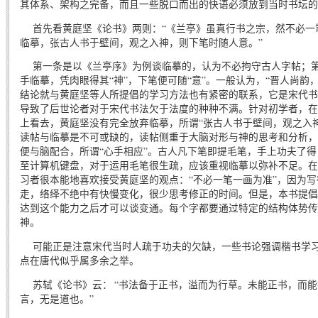
其体系、架构之完备，而且一些脱口而出的快语必须放到当时书坛的
首先看黄庭坚《论书》两则：“《兰亭》虽真行书之宗，然不必一笔
临摹，张古人书于壁间，观之入神，则下笔时随人意。”
第一条是以《兰亭序》为例谈临摹的，认为不必拘守古人字帖；第
手临摹，凭肉眼得其“神”，下笔便可随“意”。一般认为，“晋人尚韵
结论就与黄庭坚等人所提倡的学习方法也有紧密的联系，它是宋代书
导致了后世论者对于宋代书法欠于法度的种种不满。针对初学者，在
上看去，黄庭坚没有完全放弃临摹，所谓“张古人书于壁间，观之入神
读帖与临摹是不可或缺的，读帖侧重于大脑对形与神的思考和分析，
便与脑配合，所谓“心手相应”。古人凡下笔即提毛笔，手上功夫了
至计算机键盘，对于运用毛笔很生疏，应该重视临摹以弥补不足。在
习者很本能地喜欢接受黄庭坚的观点：“不必一笔一画为准”，因为
走，络绎不绝中有快慢变化，很少思考修正的时间。但是，本书提倡
达到这个能力之后才可以谈变通。每个字都要通过特定的结构体势传
神。
可能正是注意宋代当时人疏于功夫的欠缺，一些书论强调楷书学习
点在唐代似乎属多余之举。
苏轼《论书》云： “书法备于正书，溢而为行草。未能正书，而能
言，无是道也。”