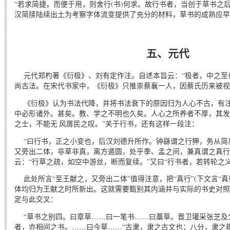
“若求简捷，而便于用，则舍行(书)何求。故行书者，当创于草书之
汉简牍陆续出土为考察字体流变提供了充分的材料，草书的成熟应早
五、元代
元代郑杓著《衍极》、刘有定作注。自述本旨云：“极者，中之至
尚古法。在宋代书家中，《衍极》只推崇蔡襄一人，因蔡氏历来被视
《衍极》认为书法代降，并将书法衰下的原因归为人心不古，有注
中必形诸外。甚矣。教、学之不明也久矣。人心之所养者不厚，其发
之士，不能无 风孱民之叹。”关于行书，还有这样一段注：
“曰行书，正之小变也，后汉刘德升所作。钟繇谓之行狎，务从简
又旁出二体，非草非真，离方遁圆，处乎季、孟之间，兼真谓之真行
云：“行草之疏，如空中游丝，断而复续。”又曰“行书者，若转轮之
此处所言“至王献之，又旁出二体”值得注意，把“真行”(下文言“真行
体均归为王献之时所新出。这就需要甄别其内涵并与实际的书史对照
定与此交叉：
“草书之别四。曰章草……曰一笔书……曰藁草。晋卫瓘采张芝及
者，亦相间之书。……曰今草……“古隶，隶之古文也；八分，隶之