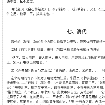
违本旨，且不适度。
明代赵 光《金石林绪论》有《行楷部》、《行草部》，又有《二王
俗之用，独举二王，拔其尤也。”
七、清代
清代的书论对书法的各个方面讨论得更为细致，但因体例不能统
冯班《钝吟书要》对唐、宋行书的取法和书风作出这样的归纳：
“结字，晋人用理，唐人用法，宋人用意。用理则从心所欲而不逾
王，宋人行书多出颜鲁公。”
梁 《评书帖》所言与之近似：“晋尚韵，唐尚法，宋尚意，元、明
这个时期的许多书论对于用笔尤为注重。朱履贞《书学捷要》曰：
徒求形似……”钱泳《书学》云：“松雪书用笔圆转，直接二王。”刘
云：“书重用笔，用之存乎其人，故善书者用笔，不善书者为笔所用
“楷书如立，行书如走，草书如飞，此就字体言之。用笔亦然……”包
之异于后人者，在善用曲。……至永师，则非使转处不复见用曲之妙
使转处，其笔皆直。而山阴伪迹多出两家，非明于曲直之故，恶能一