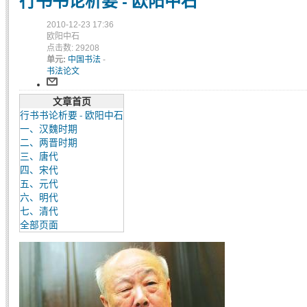
行书书论析要 - 欧阳中石
2010-12-23 17:36
欧阳中石
点击数: 29208
单元:
中国书法
-
书法论文
文章首页
行书书论析要 - 欧阳中石
一、汉魏时期
二、两晋时期
三、唐代
四、宋代
五、元代
六、明代
七、清代
全部页面