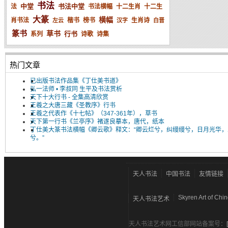
书法
中堂
书法中堂
法
书法横幅
十二生肖
十二生
大篆
横幅
肖书法
楷书
榜书
生肖诗
左云
汉字
白晋
篆书
草书
行书
系列
诗歌
诗集
热门文章
已出版书法作品集《丁仕美书道》
弘一法师 • 李叔同 生平及书法赏析
天下十大行书 - 全集高清欣赏
王羲之大唐三藏《圣教序》行书
王羲之代表作《十七帖》（347-361年），草书
天下第一行书《兰亭序》褚遂良摹本，唐代，纸本
丁仕美大篆书法横幅《卿云歌》释文：“卿云烂兮，纠缦缦兮，日月光华，
兮。”
天人书法
中国书法
友情链接
Skyren Art of Chi
天人书法艺术
天人书法艺术网工信部网站备案号：