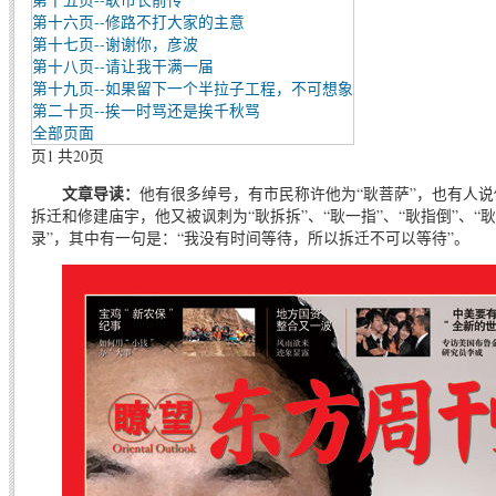
第十六页--修路不打大家的主意
第十七页--谢谢你，彦波
第十八页--请让我干满一届
第十九页--如果留下一个半拉子工程，不可想象
第二十页--挨一时骂还是挨千秋骂
全部页面
页1 共20页
文章导读：
他有很多绰号，有市民称许他为“耿菩萨”，也有人说
拆迁和修建庙宇，他又被讽刺为“耿拆拆”、“耿一指”、“耿指倒”、“
录”，其中有一句是：“我没有时间等待，所以拆迁不可以等待”。