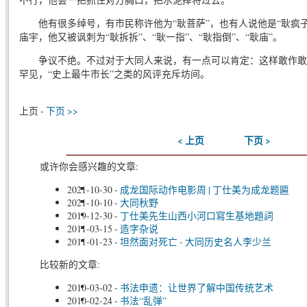
他有很多绰号，有市民称许他为“耿菩萨”，也有人说他是“耿疯
庙宇，他又被讽刺为“耿拆拆”、“耿一指”、“耿指倒”、“耿庙”。
争议不绝。不过对于大同人来说，有一点可以肯定：这样敢作敢
罕见，“史上最牛市长”之类的风评充斥坊间。
上页 -
下页 >>
< 上页
下页 >
或许你会感兴趣的文章:
2021-10-30
-
成龙国际动作电影周 | 丁仕美为成龙题匾
2021-10-10
-
大同秋野
2019-12-30
-
丁仕美先生山西小河口寫生基地題詞
2011-03-15
-
造字杂说
2011-01-23
-
坦然面对死亡 - 大同历史名人李少兰
比较新的文章:
2010-03-02
-
书法申遗：让世界了解中国传统艺术
2010-02-24
-
书法“乱弹”