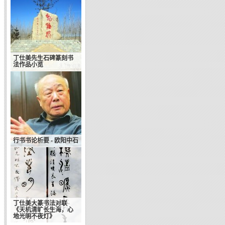
丁仕美先生石碑篆刻书
法作品小览
行书书论析要 - 欧阳中石
丁仕美大篆书法对联
《天机清旷长生海，心
地光明不夜灯》