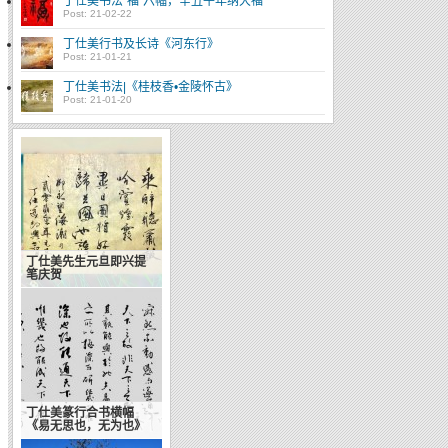
丁仕美书法“福”六幅，辛丑牛年纳大福
Post: 21-02-22
丁仕美行书及长诗《河东行》
Post: 21-01-21
丁仕美书法|《桂枝香•金陵怀古》
Post: 21-01-20
丁仕美先生元旦即兴提
笔庆贺
丁仕美篆行合书横幅
《易无思也，无为也》