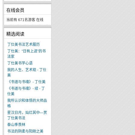
在线会员
当前有 671名游客 在线
精选阅读
丁仕美书法艺术履历
丁仕美：“日有上进”的书
法家
丁仕美书学心语
我的人生、艺术观 - 丁仕
美
《书道与书魂》- 丁仕美
《书道与书魂》- 续 - 丁
仕美
我所认识和体悟的大师品
格
星汉日月，灿烂其中—赏
丁仕美书法
泰山季羡林
书法的阴柔与阳刚之美