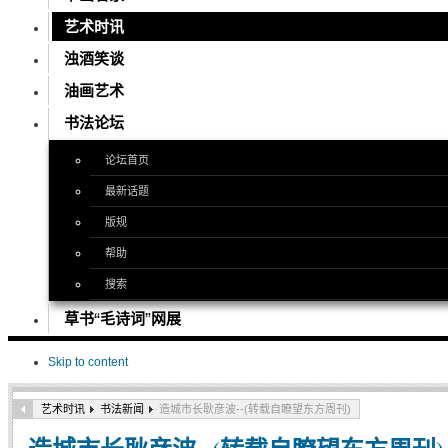
艺术时讯
浊酒笑谈
油画艺术
书法论坛
论坛首页
最新话题
版规
帮助
搜索
草书“毛诗词”网展
Skip to content
艺术时讯
书法新闻
造城市长耿彦波--(转载自瞭望东方周刊)