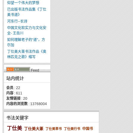
仰望一个伟大的梦想
已出版书法作品集《丁仕
美书道》
河东行--长诗
中国文化软实力与文化安
全- 王岳川
如何理解老子的“道”，方
尔加
丁仕美大篆书法作品《奥
林匹克之歌》缩写
Feed
站内统计
会员
: 22
内容
: 611
友情链接
: 20
内容的浏览数
: 13768004
书法关键字
丁仕美
丁仕美大篆
中国书
丁仕美草书
丁仕美行书