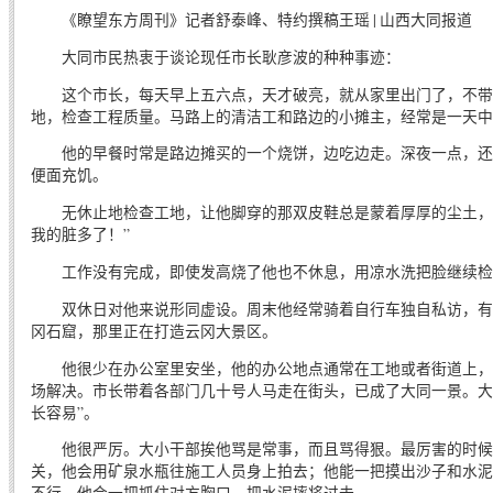
《瞭望东方周刊》记者舒泰峰、特约撰稿王瑶 | 山西大同报道
大同市民热衷于谈论现任市长耿彦波的种种事迹：
这个市长，每天早上五六点，天才破亮，就从家里出门了，不带
地，检查工程质量。马路上的清洁工和路边的小摊主，经常是一天中
他的早餐时常是路边摊买的一个烧饼，边吃边走。深夜一点，还
便面充饥。
无休止地检查工地，让他脚穿的那双皮鞋总是蒙着厚厚的尘土，
我的脏多了！”
工作没有完成，即使发高烧了他也不休息，用凉水洗把脸继续检
双休日对他来说形同虚设。周末他经常骑着自行车独自私访，有
冈石窟，那里正在打造云冈大景区。
他很少在办公室里安坐，他的办公地点通常在工地或者街道上，
场解决。市长带着各部门几十号人马走在街头，已成了大同一景。大
长容易”。
他很严厉。大小干部挨他骂是常事，而且骂得狠。最厉害的时候甚
关，他会用矿泉水瓶往施工人员身上拍去；他能一把摸出沙子和水泥
不行，他会一把抓住对方胸口，把水泥摔将过去。