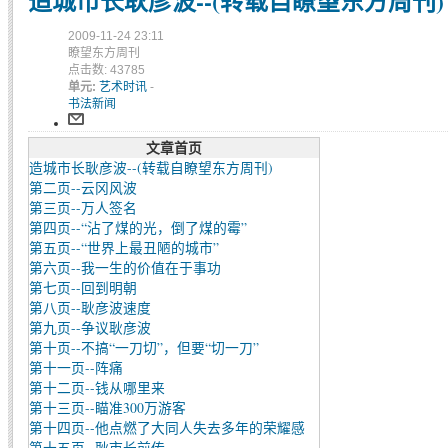
造城市长耿彦波--(转载自瞭望东方周刊)
2009-11-24 23:11
瞭望东方周刊
点击数: 43785
单元:
艺术时讯
-
书法新闻
文章首页
造城市长耿彦波--(转载自瞭望东方周刊)
第二页--云冈风波
第三页--万人签名
第四页--“沾了煤的光，倒了煤的霉”
第五页--“世界上最丑陋的城市”
第六页--我一生的价值在于事功
第七页--回到明朝
第八页--耿彦波速度
第九页--争议耿彦波
第十页--不搞“一刀切”，但要“切一刀”
第十一页--阵痛
第十二页--钱从哪里来
第十三页--瞄准300万游客
第十四页--他点燃了大同人失去多年的荣耀感
第十五页--耿市长前传