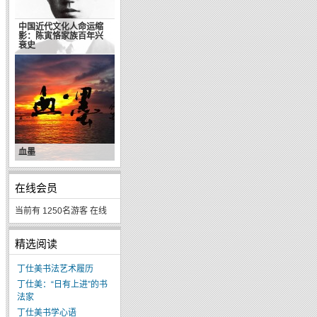
中国近代文化人命运缩
影：陈寅恪家族百年兴
衰史
血墨
在线会员
当前有 1250名游客 在线
精选阅读
丁仕美书法艺术履历
丁仕美：“日有上进”的书
法家
丁仕美书学心语