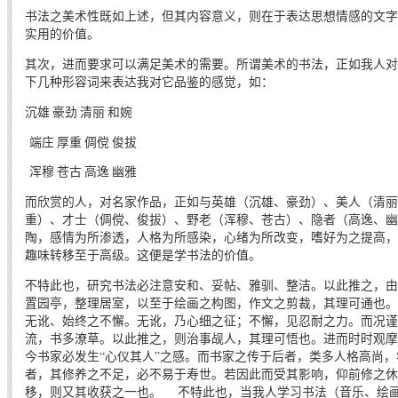
书法之美术性既如上述，但其内容意义，则在于表达思想情感的文字
实用的价值。
其次，进而要求可以满足美术的需要。所谓美术的书法，正如我人对
下几种形容词来表达我对它品鉴的感觉，如：
沉雄 豪劲 清丽 和婉
端庄 厚重 倜傥 俊拔
浑穆 苍古 高逸 幽雅
而欣赏的人，对名家作品，正如与英雄（沉雄、豪劲）、美人（清丽
重）、才士（倜傥、俊拔）、野老（浑穆、苍古）、隐者（高逸、幽
陶，感情为所渗透，人格为所感染，心绪为所改变，嗜好为之提高，
趣味转移至于高级。这便是学书法的价值。
不特此也，研究书法必注意安和、妥帖、雅驯、整洁。以此推之，由
置园亭，整理居室，以至于绘画之构图，作文之剪裁，其理可通也。
无讹、始终之不懈。无讹，乃心细之征；不懈，见忍耐之力。而况谨
流，书多潦草。以此推之，则治事觇人，其理可悟也。进而时时观摩
今书家必发生“心仪其人”之感。而书家之传于后者，类多人格高尚
者，其修养之不足，必不易于寿世。若因此而受其影响，仰前修之休
移，则又其收获之一也。 不特此也，当我人学习书法（音乐、绘