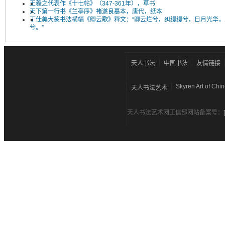
王羲之代表作《十七帖》（347-361年），草书
天下第一行书《兰亭序》褚遂良摹本，唐代，纸本
丁仕美大篆书法横幅《卿云歌》释文：“卿云烂兮，纠缦缦兮，日月光华，
兮。”
天人书法
中国书法
友情链接
Skyren Art of Chi
天人书法艺术
天人书法艺术网工信部网站备案号：