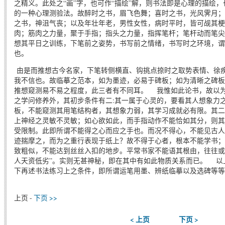
之精义。此处之“画”字，也可作“描绘”解，则书法即是心理的描绘
的一种心理测验法。故醉时之书，眉飞色舞；喜时之书，光风霁月；
之书，神沮气丧；以及年壮年老，男性女性，病时平时，皆可觇其梗
肉；筋肉之力量，聚于手指；指头之力量，指挥笔杆；笔杆动而笔尖
想其平日之训练，下笔前之姿势，书写前之情绪，书写时之环境，谓
也。
由是而推想古今名家，下笔转侧横直、钩挑点捺时之取势表情、徐
我不信也。故临摹之范本，如为墨迹，必易于碑板；如为清晰之碑板
推想窥测易不易之程度，此三者有不同耳。 我惟如此论书，故以
之学问修养外，其初步条件有二:其一属于心灵的，要看其人想象力
板，不能窥测其用笔结构者，其想象力弱，其学习成就必有限。其二
上神经之灵敏不灵敏；如心欲如此，而手指动作不能恰如其分，则其
受限制。此即所谓不能得之心而应之手也。而况不得心，不能见古人
迹揣摩之，而为之重行表现于纸上？故不得于心者，根本不能学书；
致粗似，不能达到丝丝入扣的地步。平常书家不能语其根由，往往或曰
人天资低劣”。实则无甚神秘，即在其中有如此物质关系而已。 以
下再述书法练习上之条件，即所谓运笔用墨、辨纸临摹以及选碑等等
上页 -
下页 >>
< 上页
下页 >