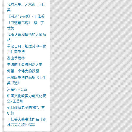
我的人生、艺术观 - 丁仕
美
《书道与书魂》- 丁仕美
《书道与书魂》- 续 - 丁
仕美
我所认识和体悟的大师品
格
星汉日月，灿烂其中—赏
丁仕美书法
泰山季羡林
书法的阴柔与阳刚之美
仰望一个伟大的梦想
已出版书法作品集《丁仕
美书道》
河东行--长诗
中国文化软实力与文化安
全- 王岳川
如何理解老子的“道”，方
尔加
丁仕美大篆书法作品《奥
林匹克之歌》缩写