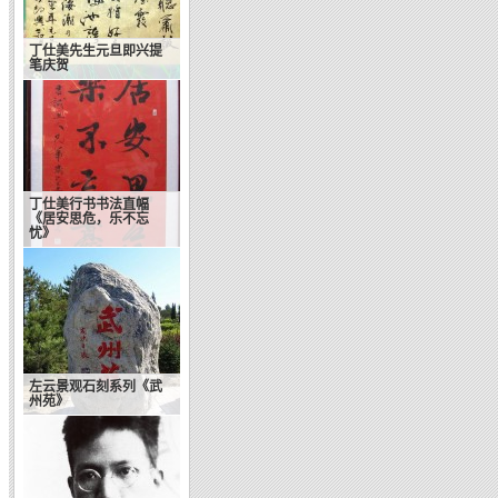
丁仕美先生元旦即兴提
笔庆贺
丁仕美行书书法直幅
《居安思危，乐不忘
忧》
左云景观石刻系列《武
州苑》