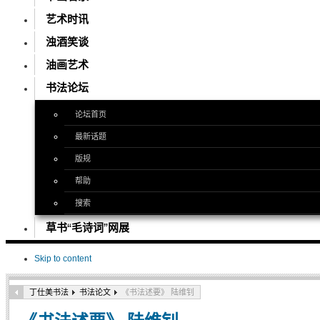
艺术时讯
浊酒笑谈
油画艺术
书法论坛
论坛首页
最新话题
版规
帮助
搜索
草书“毛诗词”网展
Skip to content
丁仕美书法
书法论文
《书法述要》 陆维钊