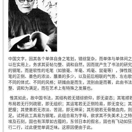
中国文字，因其各个单体自身之笔划，错综复杂，而单体与单体间之
以在实用上，务求其妥帖匀整、调和自然，因而就产生了书法的研究
的钢笔，而是软性的毛笔（如狼毫、羊毫、鸡毫、鼠毫等），弹性既
笔的正侧、墨色的浓淡、蘸墨的多少，以及前后相联的气势、左右欹
不同的体式、不同的风格；研媸由是而生，流别由是而著，此由书法
整、调和为满足，而在艺术上有特殊之发展也。
惟其如此，故中国书法，其结构若无错综俯仰，即无姿态；其笔顺
布局若无行列疏密，即无组织；其运笔若无正侧险易，即无变化；其
肥瘦；其使墨若无浓淡、苦润，即无神采；其形貌若无骨骼血肉，则
足。试将此工具易为钢笔，此组合易为字母，欲求其不失美术上之特
埃及石刻，固也有浑厚如古籀的，东邻日本的假名，固也有飞动如狂
行二行，过此便觉单调乏味。这原因便由于此。