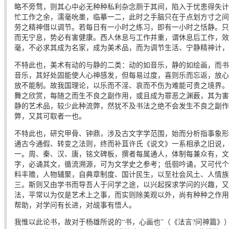
略不旁骛，则其心中必无种种私利杂念厕于其间，陷入于忧患得失计
忙工作之余，濡毫吮墨，临摹一二，此时之手脑只在于点划方寸之间
劳之精神借以调节。若每日有一小时之练习，即有一小时之恬静。只
而无宁息，势必有害健康。西人休息与工作并重，谓休息后工作，效
毫，不必求其成为名家，成为美术品，而为调节生活、宁静精神计
不特此也，美术有动的与静的二类：动的如音乐，静的如绘画，而书
音乐，其好处固能使人心神感发，但每易过度，喜则乐而忘返，放心
放不能制。故我国理论，以乐而不淫、哀而不伤为难能可贵之境界。
舞之欣赏，每随之而生不良之副作用，或且成为罪恶之渊薮，其为害
静的艺术品，较少此种流弊，然犹不及书法之绝不会发生不良之副作
弊，又其可取者一也。
不特此也，研究甲骨、钟鼎，涉及古文字学范围，始而分析指事象形
通古今通假、转变之法则，终而补苴许氏《说文》一系相承之旧说，
一。周、秦、汉、唐，铭文碑板，撰者每属通人，体制每兼众有，文
字，必诵其文，循流溯源，可为文学史之参考；低徊吟诵，又可代个
料丰赡，人物辅聚，自典章制度、国计民生，以至社会风土、人情族
三。斯则又由学书而导吾人于问学之途，以兴起探求学问的兴趣，
法，平常以为仅是艺术上之事，而实则除美观以外，尚有种种之作用
帮助，对学问有长进，对觇事有悟人。
我惟以此论书，故对于杨雄所说的“书，心画也”（《法言?问神篇》