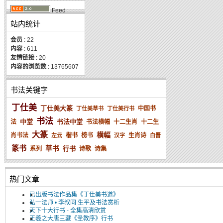
Feed
站内统计
会员
: 22
内容
: 611
友情链接
: 20
内容的浏览数
: 13765607
书法关键字
丁仕美
丁仕美大篆
中国书
丁仕美草书
丁仕美行书
书法
中堂
书法中堂
法
书法横幅
十二生肖
十二生
大篆
横幅
肖书法
楷书
榜书
生肖诗
左云
汉字
白晋
篆书
草书
行书
系列
诗歌
诗集
热门文章
已出版书法作品集《丁仕美书道》
弘一法师 • 李叔同 生平及书法赏析
天下十大行书 - 全集高清欣赏
王羲之大唐三藏《圣教序》行书