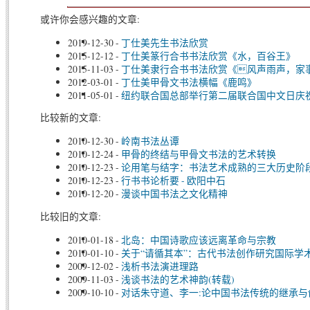
或许你会感兴趣的文章:
2019-12-30
-
丁仕美先生书法欣赏
2015-12-12
-
丁仕美篆行合书书法欣赏《水，百谷王》
2015-11-03
-
丁仕美隶行合书书法欣赏《风声雨声，家
2012-03-01
-
丁仕美甲骨文书法横幅《鹿鸣》
2011-05-01
-
纽约联合国总部举行第二届联合国中文日庆
比较新的文章:
2010-12-30
-
岭南书法丛谭
2010-12-24
-
甲骨的终结与甲骨文书法的艺术转换
2010-12-23
-
论用笔与结字：书法艺术成熟的三大历史阶
2010-12-23
-
行书书论析要 - 欧阳中石
2010-12-20
-
漫谈中国书法之文化精神
比较旧的文章:
2010-01-18
-
北岛：中国诗歌应该远离革命与宗教
2010-01-10
-
关于“请循其本”：古代书法创作研究国际学
2009-12-02
-
浅析书法演进理路
2009-11-03
-
浅谈书法的艺术神韵(转载)
2009-10-10
-
对话朱守道、李一:论中国书法传统的继承与