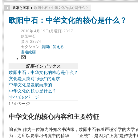
書家と画家
欧阳中石：中华文化的核心是什么？
欧阳中石：中华文化的核心是什么？
2010年 4月 19日(月曜日) 23:17
欧阳中石
参照: 28974
セクション:
質問に答える
-
書道絵画
記事インデックス
欧阳中石：中华文化的核心是什么？
文化是人类对“美好”的追求
中华文化是发展而来的
中华文化的核心是什么？
すべてのページ
1 / 4 ページ
中华文化的核心内容和主要特征
编者按:作为一位海内外知名书法家，欧阳中石有着严谨治学的大学
为，之所以要学习传统中的精华——“正统”，是因为“正统”是传统