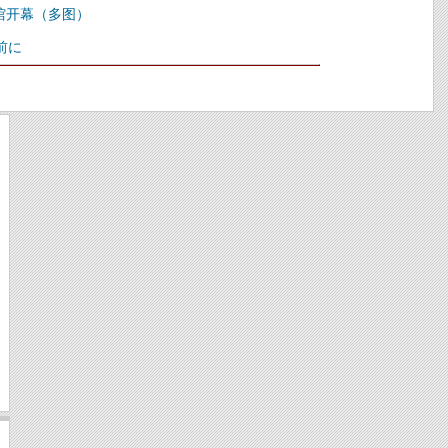
馆开幕（多图）
 前に