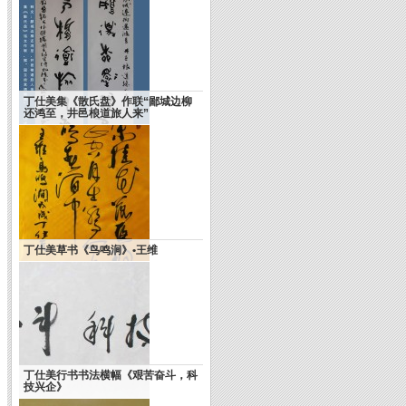
丁仕美集《散氏盘》作联“鄙城边柳
还鸿至，井邑桹道旅人来”
丁仕美草书《鸟鸣涧》•王维
丁仕美行书书法横幅《艰苦奋斗，科
技兴企》