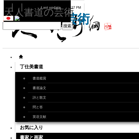
08
08
2026
Last update
08:15:27 PM
天人書道の芸術
天人書道の芸術
丁仕美書道
書道鑑賞
書道論文
詩と散文
問と答
英语文献
お気に入り
書家と画家