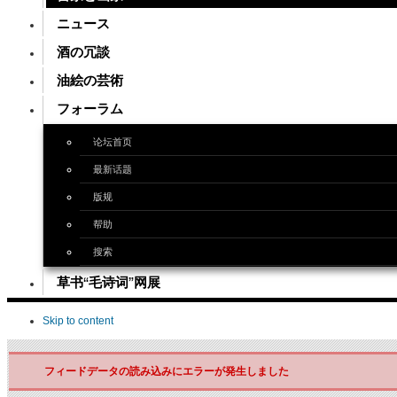
ニュース
酒の冗談
油絵の芸術
フォーラム
论坛首页
最新话题
版规
帮助
搜索
草书“毛诗词”网展
Skip to content
フィードデータの読み込みにエラーが発生しました