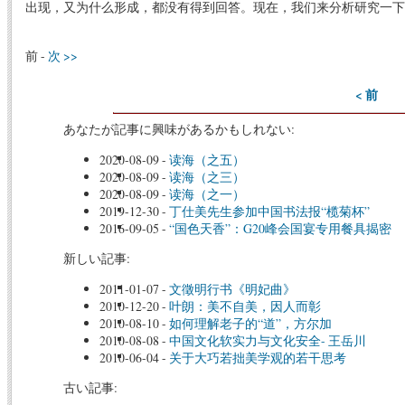
出现，又为什么形成，都没有得到回答。现在，我们来分析研究一下
前 -
次 >>
< 前
あなたが記事に興味があるかもしれない:
2020-08-09
-
读海（之五）
2020-08-09
-
读海（之三）
2020-08-09
-
读海（之一）
2019-12-30
-
丁仕美先生参加中国书法报“榄菊杯”
2016-09-05
-
“国色天香”：G20峰会国宴专用餐具揭密
新しい記事:
2011-01-07
-
文徵明行书《明妃曲》
2010-12-20
-
叶朗：美不自美，因人而彰
2010-08-10
-
如何理解老子的“道”，方尔加
2010-08-08
-
中国文化软实力与文化安全- 王岳川
2010-06-04
-
关于大巧若拙美学观的若干思考
古い記事: