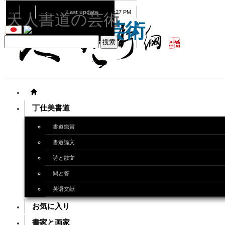
08
07
2026
Last update
08:15:27 PM
天人書道の芸術
天人書道の芸術
丁仕美書道
書道鑑賞
書道論文
詩と散文
問と答
英语文献
お気に入り
書家と画家