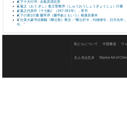
天下十大行书 - 全集高清欣赏
王羲之（おう ぎし）集王聖教序（しゅうおうしょうぎょうじょ）行書
王羲之代表作《十七帖》（347-361年），草书
天下の第1行書 蘭亭序（蘭亭叙ともいう）褚遂良摹本
丁仕美大篆书法横幅《卿云歌》释文：“卿云烂兮，纠缦缦兮，日月光华，
兮。”
私たちについて
中国書道
ウ
Skyren Art of Chi
天人书法艺术