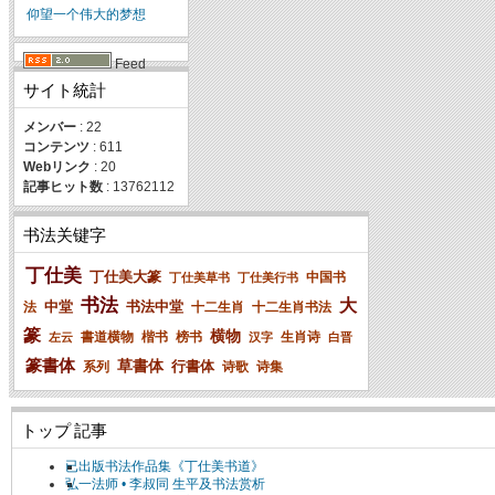
仰望一个伟大的梦想
Feed
サイト統計
メンバー
: 22
コンテンツ
: 611
Webリンク
: 20
記事ヒット数
: 13762112
书法关键字
丁仕美
丁仕美大篆
中国书
丁仕美草书
丁仕美行书
书法
大
中堂
书法中堂
法
十二生肖
十二生肖书法
篆
横物
書道横物
楷书
榜书
生肖诗
左云
汉字
白晋
篆書体
草書体
行書体
系列
诗歌
诗集
トップ 記事
已出版书法作品集《丁仕美书道》
弘一法师 • 李叔同 生平及书法赏析