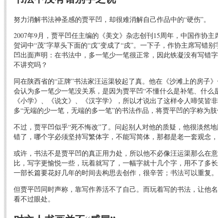
努力消解书法神圣感的贾平凹，却很难消解自己作品中的“硬伤”。
2007年9月，贾平凹任主编的《美文》杂志创刊15周年，中国作协
贺词中“茂”字草头下面的“戊”变成了“戍”。一下子，作协主席写错
凹出面声明：在书法中，多一笔少一笔很正常，因此铁凝没有写错字
不讲究吗？
同在陕西省的“正牌”书法家汪运渠较起了真。他在《沙滩上的房子
会认为多一笔少一笔没关系，是因为贾平凹“不懂什么是补笔、什么
《小学》、《说文》、《汉字学》，所以才说出了这样令人啼笑皆非
多“无端的少一笔，无端的多一笔”的书法作品，将贾平凹的字称为肢
不过，贾平凹似乎“死不悔改”了。问起别人对他的质疑，他很淡然地
错了，哪个字必须坚持写繁体字，不能写简体，那都是老一套观念，
或许，书法不是贾平凹的真正用力处，所以他不必像汪运渠那么在意
比，写字更愉悦一些，玩着就写了，一幅字就十几个字，用不了多长
一部长篇要花好几年的时间去构思去创作，很辛苦；书法可以重复。
但贾平凹同时声称，靠写作养活不了自己。而玩着写的书法，让他名
看不过眼处。