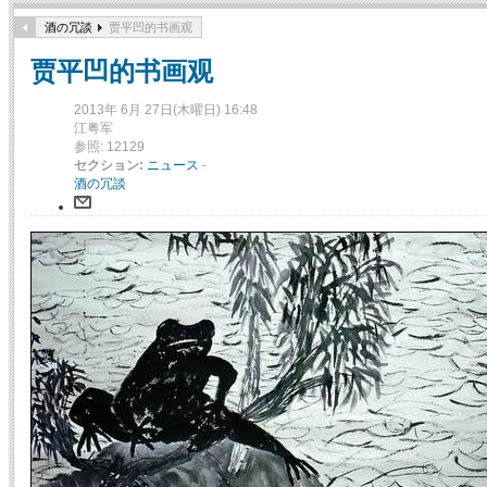
酒の冗談
贾平凹的书画观
贾平凹的书画观
2013年 6月 27日(木曜日) 16:48
江粤军
参照: 12129
セクション:
ニュース
-
酒の冗談