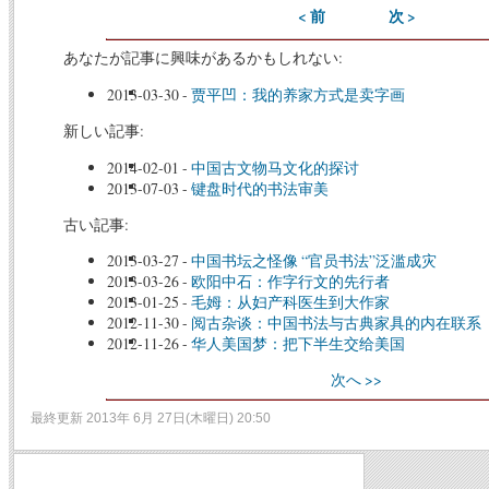
< 前
次 >
あなたが記事に興味があるかもしれない:
2013-03-30
-
贾平凹：我的养家方式是卖字画
新しい記事:
2014-02-01
-
中国古文物马文化的探讨
2013-07-03
-
键盘时代的书法审美
古い記事:
2013-03-27
-
中国书坛之怪像 “官员书法”泛滥成灾
2013-03-26
-
欧阳中石：作字行文的先行者
2013-01-25
-
毛姆：从妇产科医生到大作家
2012-11-30
-
阅古杂谈：中国书法与古典家具的内在联系
2012-11-26
-
华人美国梦：把下半生交给美国
次へ >>
最終更新 2013年 6月 27日(木曜日) 20:50