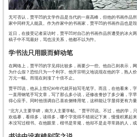
无可否认，贾平凹的文学作品是当代的一座高峰，但他的书画作品所
家中同样无人能及。作为作家中的书画家，贾平凹的书画作品也是毁
近日，在接受记者采访时，贾平凹对自己的书画作品所遭受的冰火两
稿子中不骂最好，骂也没关系，他都不以为忤。
学书法只用眼而鲜动笔
在网络上，贾平凹的字见得比较多，画要少一些。他自己则表示，网
为什么假？恐怕只为一个利字。他开宗明义地说现在他的字，熟人价
万元一幅。而现在则涨了十倍不止。
贾平凹说，他从上世纪80年代就开始写毛笔字。而且，在他看来，
一直用钢笔手写文章，写了那么多小说，还修改誊抄了多少遍，字早
得心应手。同时他强调自己喜欢侧锋用笔，这样能让字显得更有力量
“北方人主要学碑，南方人主要学帖。” 贾平凹说。不过，他的学，
欢临摹，看得多，读得多，哪个字觉得不错就记下来，慢慢积累起来
本没写过楷书。在他眼里，楷书是常规，他却不是走寻常路的人，或
书法中没有错别字之说