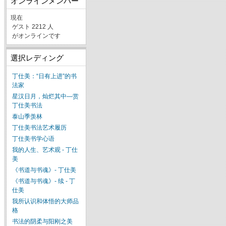
オンラインメンバー
現在
ゲスト 2212 人
がオンラインです
選択レディング
丁仕美：“日有上进”的书
法家
星汉日月，灿烂其中—赏
丁仕美书法
泰山季羡林
丁仕美书法艺术履历
丁仕美书学心语
我的人生、艺术观 - 丁仕
美
《书道与书魂》- 丁仕美
《书道与书魂》- 续 - 丁
仕美
我所认识和体悟的大师品
格
书法的阴柔与阳刚之美