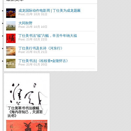
成龙国际动作电影周 | 丁仕美为成龙题匾
Post: 21年 10月 31日
大同秋野
Post: 21年 10月 10日
丁仕美书法“福”六幅，辛丑牛年纳大福
Post: 21年 02月 22日
丁仕美行书及长诗《河东行》
Post: 21年 01月 21日
丁仕美书法|《桂枝香•金陵怀古》
Post: 21年 01月 20日
丁仕美草书书法横幅
《海内存知己，天涯若
文化大国( 转载自韩寒博
比邻》
客)