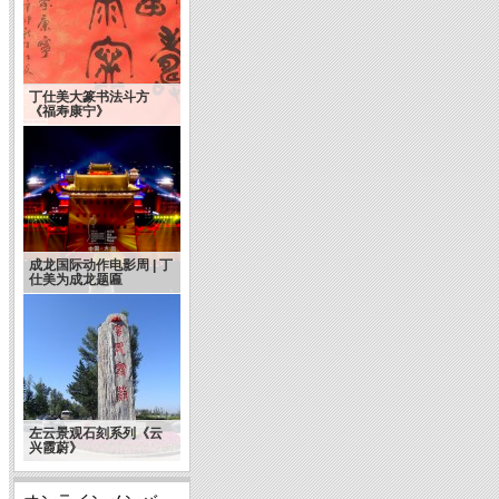
丁仕美大篆书法斗方
《福寿康宁》
成龙国际动作电影周 | 丁
仕美为成龙题匾
左云景观石刻系列《云
兴霞蔚》