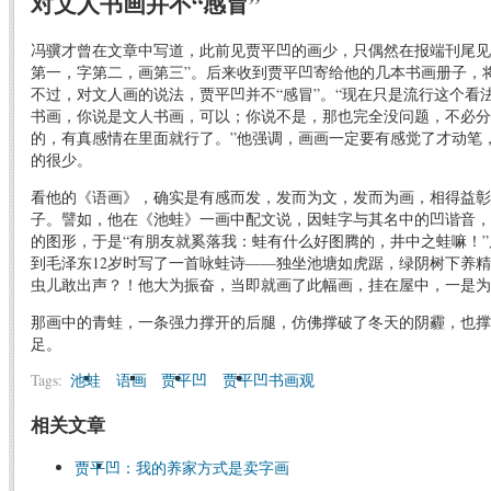
对文人书画并不“感冒”
冯骥才曾在文章中写道，此前见贾平凹的画少，只偶然在报端刊尾见
第一，字第二，画第三”。后来收到贾平凹寄给他的几本书画册子，
不过，对文人画的说法，贾平凹并不“感冒”。“现在只是流行这个看
书画，你说是文人书画，可以；你说不是，那也完全没问题，不必分
的，有真感情在里面就行了。”他强调，画画一定要有感觉了才动笔
的很少。
看他的《语画》，确实是有感而发，发而为文，发而为画，相得益彰
子。譬如，他在《池蛙》一画中配文说，因蛙字与其名中的凹谐音，
的图形，于是“有朋友就奚落我：蛙有什么好图腾的，井中之蛙嘛！
到毛泽东12岁时写了一首咏蛙诗——独坐池塘如虎踞，绿阴树下养
虫儿敢出声？！他大为振奋，当即就画了此幅画，挂在屋中，一是为
那画中的青蛙，一条强力撑开的后腿，仿佛撑破了冬天的阴霾，也撑
足。
Tags:
池蛙
语画
贾平凹
贾平凹书画观
相关文章
贾平凹：我的养家方式是卖字画