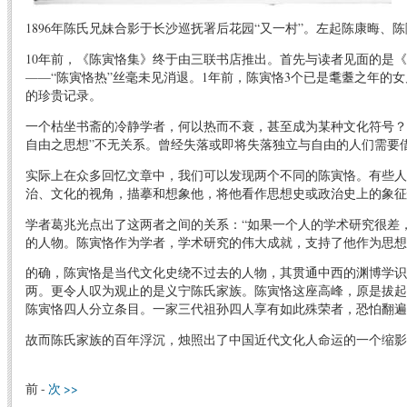
1896年陈氏兄妹合影于长沙巡抚署后花园“又一村”。左起陈康晦、
10年前，《陈寅恪集》终于由三联书店推出。首先与读者见面的是
——“陈寅恪热”丝毫未见消退。1年前，陈寅恪3个已是耄耋之年的
的珍贵记录。
一个枯坐书斋的冷静学者，何以热而不衰，甚至成为某种文化符号？
自由之思想”不无关系。曾经失落或即将失落独立与自由的人们需要
实际上在众多回忆文章中，我们可以发现两个不同的陈寅恪。有些人
治、文化的视角，描摹和想象他，将他看作思想史或政治史上的象征
学者葛兆光点出了这两者之间的关系：“如果一个人的学术研究很差
的人物。陈寅恪作为学者，学术研究的伟大成就，支持了他作为思想
的确，陈寅恪是当代文化史绕不过去的人物，其贯通中西的渊博学识
两。更令人叹为观止的是义宁陈氏家族。陈寅恪这座高峰，原是拔起
陈寅恪四人分立条目。一家三代祖孙四人享有如此殊荣者，恐怕翻遍
故而陈氏家族的百年浮沉，烛照出了中国近代文化人命运的一个缩影
前 -
次 >>