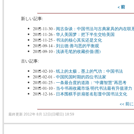
< 前
新しい記事:
2012-11-30
-
阅古杂谈：中国书法与古典家具的内在联
2012-11-26
-
华人美国梦：把下半生交给美国
2012-11-25
-
书法的核心其实还是文化
2012-09-14
-
刘云德:善与恶的平衡观
2012-09-10
-
浅谈毛笔的收藏价值(图)
古い記事:
2012-02-10
-
纸上的太极，墨上的气功：中国书法
2012-02-01
-
中国民国时期的四位书法家
2012-01-25
-
一条最合度的道路：“中庸智慧”再思考
2012-01-10
-
当今书画收藏市场 明代书法最有升值潜力
2011-12-16
-
日本围棋手折扇签名彰显中国书法文化
<< 前に
最終更新 2012年 8月 12日(日曜日) 18:59