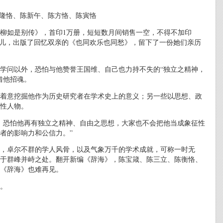
陈隆恪、陈新午、陈方恪、陈寅恪
《柳如是别传》，首印1万册，短短数月间销售一空，不得不加印
女儿，出版了回忆双亲的《也同欢乐也同愁》，留下了一份她们亲历
学问以外，恐怕与他赞誉王国维、自己也力持不失的“独立之精神，
借他招魂。
着意挖掘他作为历史研究者在学术史上的意义；另一些以思想、政
性人物。
，恐怕他再有独立之精神、自由之思想，大家也不会把他当成象征性
者的影响力和公信力。”
，卓尔不群的学人风骨，以及气象万千的学术成就，可称一时无
于群峰并峙之处。翻开新编《辞海》，陈宝箴、陈三立、陈衡恪、
《辞海》也难再见。
。