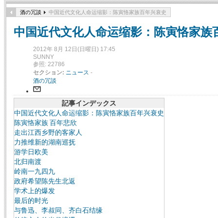
酒の冗談
中国近代文化人命运缩影：陈寅恪家族百年兴衰史
中国近代文化人命运缩影：陈寅恪家族
2012年 8月 12日(日曜日) 17:45
SUNNY
参照: 22786
セクション:
ニュース
-
酒の冗談
記事インデックス
中国近代文化人命运缩影：陈寅恪家族百年兴衰史
陈寅恪家族 百年悲欣
走出江西乡野的客家人
力推维新的湖南巡抚
游学日欧美
北归南渡
岭南一九四九
政府希望陈先生北返
学术上的爆发
最后的时光
与鲁迅、李叔同、齐白石结缘