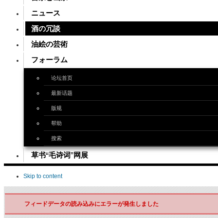
ニュース
酒の冗談
油絵の芸術
フォーラム
论坛首页
最新话题
版规
帮助
搜索
草书“毛诗词”网展
Skip to content
フィードデータの読み込みにエラーが発生しました