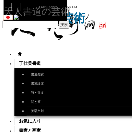
08
09
2026
Last update
08:15:27 PM
天人書道の芸術
天人書道の芸術
丁仕美書道
書道鑑賞
書道論文
詩と散文
問と答
英语文献
お気に入り
書家と画家