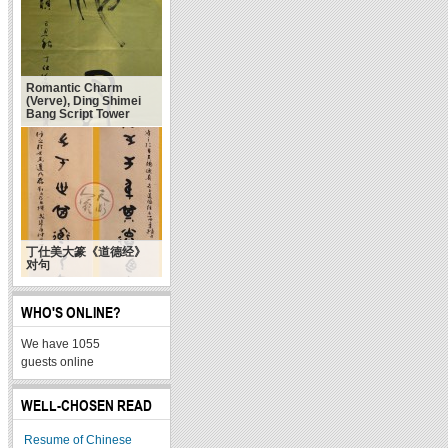
Romantic Charm
(Verve), Ding Shimei
Bang Script Tower
丁仕美大篆《道德经》
对句
WHO'S ONLINE?
We have 1055
guests online
WELL-CHOSEN READ
Resume of Chinese