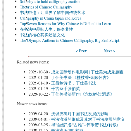
Sotheby’s to hold calligraphy auction
Theories of Chinese Calligraphy
书法申遗：让世界了解中国传统艺术
Calligraphy in China Japan and Korea
Top Seven Reasons for Why Chinese is Difficult to Learn
在书法中品味人生，修身养性
书法的核心其实还是文化
The Olympic Anthem in Chinese Calligraphy, Big Seal Script.
< Prev
Next >
Related news items:
2021-10-30
-
成龙国际动作电影周 | 丁仕美为成龙题匾
2021-01-20
-
丁仕美书法|《桂枝香•金陵怀古》
2021-01-19
-
王昌龄诗书，丁仕美书法
2021-01-19
-
千古圣手张伯英
2020-10-22
-
丁仕美书法新作|《念奴娇·过洞庭》
Newer news items:
2009-04-20
-
浅谈汉碑对中国书法发展的影响
2009-04-01
-
书法流派的形成及其对于书法发展的意义
2009-03-25
-
得“自然”,备“古雅”--评米芾书法(转载)
2008-12-15
-
书法浅识(四) 转载