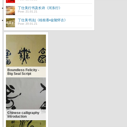
丁仕美行书及长诗《河东行》
Post: 21.01.21
丁仕美书法|《桂枝香•金陵怀古》
Post: 20.01.21
Philosophy About
Chinese Calligraphy
Boundless Felicity -
Big Seal Script
Chinese calligraphy
introduction