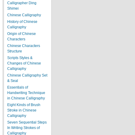
Calligrapher Ding
Shimei
Chinese Calligraphy
History of Chinese
Calligraphy
Origin of Chinese
Characters
Chinese Characters
Structure
Scripts Styles &
Changes of Chinese
Calligraphy
Chinese Calligraphy Set
& Seal
Essentials of
Handwriting Technique
in Chinese Calligraphy
Eight Kinds of Brush
Stroke in Chinese
Calligraphy
Seven Sequential Steps
In Writing Strokes of
Calligraphy