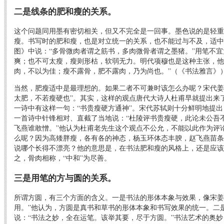
二是线条的肥和瘦的关系。
这个问题同用墨有密切相关，但又不完全是一回事。墨色说的是轻重
瘦。书写时的肥和瘦，也是对立统一的关系，也不能过与不及，适中
图》中说：“多骨微肉者谓之筋书，多肉微骨者谓之墨猪。”用笔不
爽；也不可太瘦，瘦则形枯，软弱无力。明代项穆也是这种主张，他
肉，不以为佳；瘦不露骨，肥不露肉，乃为尚也。”（《书法雅言》
当然，肥瘦适中是最理想的。如果二者不可兼时该怎么办呢？宋代姜
太肥，不若瘦硬也”。其实，这样的观点唐代大诗人杜甫早就提出来
一诗中有这样一句：“书贵瘦硬方通神”。宋代苏轼则十分鲜明地提
一首诗中针锋相对、直截了当地说：“杜陵评书贵瘦硬，此论未公吾
飞燕谁敢憎。”他认为杜甫老先生这个观点不公允，不能以此作为评
么呢？因为高矮胖瘦，各有各的神态，杨玉环体态丰腴，赵飞燕苗条
说哪个长得不漂亮？他的意思是，在书法肥和瘦的风格上，还是应该
之，骨肉相称，“中和”为尽善。
三是用笔的方与圆的关系。
所谓方圆，有三个方面的含义。一是书法的形体本象与效果，像宋姜
用。”他认为，方圆是真书和草书的形体本象和书写效果的统一。二
说：“书法之妙，全在运笔。该举其要，尽于方圆。”书法艺术的奥