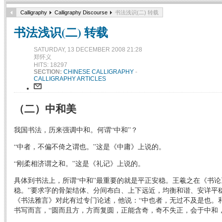
Calligraphy
Calligraphy Discourse
书法浅识(二) 转载
书法浅识(二) 转载
SATURDAY, 13 DECEMBER 2008 21:28
郑怀义
HITS: 18297
SECTION:
CHINESE CALLIGRAPHY
-
CALLIGRAPHY ARTICLES
（二）中和美
我国书法，历来强调中和。何谓“中和”？
“中者，不偏不倚之谓也。”这是《中庸》上说的。
“刚柔相济谓之和。”这是《礼记》上说的。
具体到书法上，所谓“中和”最重要的就是平正安稳。王羲之在《书论
稳。”要求字的骨架结体、分间布白、上下远近，均衡和谐、安详平
《书法雅言》对此有过专门论述，他说：“中也者，无过不及是也。
书写而言，“圆而且方，方而复圆，正能含奇，奇不失正，会于中和