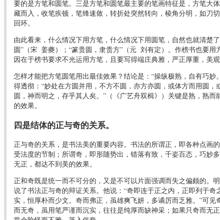
要的是方笔和圆笔。三是方笔和圆笔最主要的笔画特征是，方笔大体
藏而入，收笔疾顿，笔锋速敛，转折处突然转向，棱角分明，如刀切
回环。
由此看来，什么情况下用方笔，什么情况下用圆笔，自然也就清楚了
圆”（宋 姜夔）；“篆贵圆，隶贵方”（元 刘有定）。作榜书也要
因在于榜书要求不光运用方笔，且要写得端庄典雅，严正厚重，美观
怎样才能把方笔圆笔用出最佳效果？结论是：“操纵极熟，自有巧妙
得透彻：“妙处在方圆并用，不方不圆，亦方亦圆，或体方而用圆，
圆，神而明之，存乎其人矣。”（《广艺舟双楫》）关键是熟，熟而
的效果。
四是结体的正与奇的关系。
正与奇的关系，是书法美的重要内容。书法的所谓正，即各种点画的
受法度的节制；所谓奇，即形随势出，错落有致，千姿百态，巧妙多
无正，都达不到美的效果。
正和奇既是统一而不可分的，又是不可以片面强调而失之偏颇的。明
说了书法正与奇的辩证关系。他说：“奇即连于正之内，正即列于奇
实，恒厚朴而少文。奇而弗正，虽雄爽飞妍，多谲厉而乏雅。”可见
而无奇，虽用笔严谨而沉实，往往是纯厚而缺神采；如果只奇而无正
常会险怪而不雅，落入俗套。