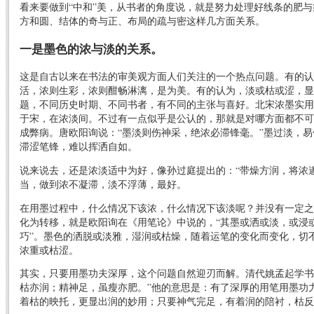
看来要做到“中和”美，从书者的角度说，就是努力处理好线条的肥
方和圆、结体的奇与正、布局的疏与密这样几方面关系。
一是墨色的浓与淡的关系。
这是自古以来在书法的审美观方面人们关注的一个热点问题。有的认
活，浓则生彩，浓则酣畅淋漓，是为美。有的认为，淡或枯或涩，显
题，不同历史时期、不同书者，有不同的主张与喜好。北宋浓墨实用
于宋，在浓淡间。不过有一点似乎是公认的，那就是对哪方面都不可
成弊病。唐欧阳询说：“墨淡则伤神采，绝浓必滞锋毫。”墨过淡，
滞涩笔锋，难以挥洒自如。
说来说去，还是浓淡适中为好，像孙过庭提出的：“带燥方润，将浓
当，做到浓不凝滞，淡不浮薄，最好。
在用墨过程中，什么情况下该浓，什么情况下该淡呢？并没有一定之
化为转移，就是欧阳询在《用笔论》中说的，“其墨或洒或淡，或浸
巧”。墨色的洒脱或淡雅，湿润或枯燥，随着运笔的变化而变化，切
浓重或枯涩。
其实，只要用墨功夫深厚，这个问题自然迎刃而解。清代姚孟起学书
枯亦润；精神足，虽瘦亦肥。”他的意思是：有了深厚的用笔用墨功
着枯的映托，更显出润的妙用；只要神气完足，有着润的陪衬，枯反