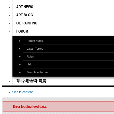
ART NEWS
ART BLOG
OIL PAINTING
FORUM
Forum Home
Latest Topics
Rules
Help
Search In Forum
草书“毛诗词”网展
Skip to content
Error loading feed data.