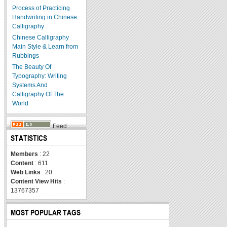
Process of Practicing
Handwriting in Chinese
Calligraphy
Chinese Calligraphy
Main Style & Learn from
Rubbings
The Beauty Of
Typography: Writing
Systems And
Calligraphy Of The
World
Feed
STATISTICS
Members
: 22
Content
: 611
Web Links
: 20
Content View Hits
:
13767357
MOST POPULAR TAGS