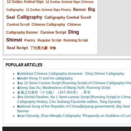
12 Zodiac Animal Sign
12 Zodiac Animal Sign Chinese
Big
Banner
Calligraphy
12 Zodiac Animal Sign Poetry
Seal
Calligraphy
Calligraphy Central Scroll
Central Scroll
Chinese Calligraphy
Chinese
Ding
Cursive Script
Calligraphy Banner
Shimei
Poetry
Regular Script
Running Script
Seal Script
丁仕美大篆
诗集
POPULAR ARTICLES
Published Chinese Calligraphy showreel - Ding Shimei Calligraphy
Master Hong Yi and his calligraphy
Top 10 Semi-Cursive Script (Running Script) of Chinese Calligraphy His
Sheng Jiao Xu, Masterpiece of Wang Xizhi, Running Script
王羲之代表作《十七帖》（347-361年），草书
The Orchid Pavilion, No 1 Semi-cursive Script (Running Script) in Chin
Calligraphy History, Chu Suiliang Facsimile edition, Tang Dynasty
National Song of the Republic of China(Beiyang government), Big Seal 
Banner
Yuan Dynasty, Zhao Mengfu Calligraphy "Rhapsody on Goddess of Luo