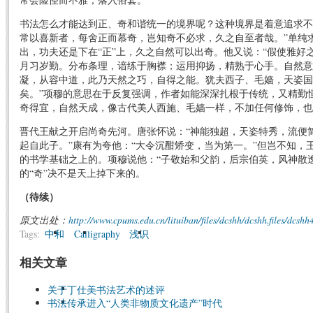
书法怎么才能达到正、奇和谐统一的境界呢？这种境界是着意追求不
常以喜新者，每舍正而慕奇，岂知奇不必求，久之自至者哉。”单纯
出，功夫还是下在“正”上，久之自然可以出奇。他又说：“假使雅好
月习岁勤。分布条理，谙练于胸襟；运用抑扬，精熟于心手。自然意
凝，从容中道，此乃天然之巧，自得之能。犹夫西子、毛嫱，天姿国
矣。”项穆的意思在于反复强调，作者如能深深扎根于传统，又精勤
奇得宜，自然天成，像古代美人西施、毛嫱一样，不加任何修饰，也
晋代王献之开启尚奇先河。唐张怀说：“神能独超，天姿特秀，流便
起自此子。”康有为夸他：“大令沉酣矫变，当为第一。”但岂不知，
的书学基础之上的。项穆说他：“子敬始和父韵，后宗伯英，风神散
的“奇”决不是天上掉下来的。
（待续）
原文出处：
http://www.cpums.edu.cn/lituiban/files/dcshh/dcshh.files/dcshh
Tags:
中和
Calligraphy
浅识
相关文章
关于丁仕美书法艺术的述评
书法传承进入“人类非物质文化遗产”时代