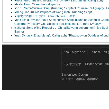
Published Chinese Calligraphy showreel - Ding Shimei Calligraphy
Master Hong Yi and his calligraphy
Top 10 Semi-Cursive Script (Running Script) of Chinese Calligraphy His
Sheng Jiao Xu, Masterpiece of Wang Xizhi, Running Script
王羲之代表作《十七帖》（347-361年），草书
The Orchid Pavilion, No 1 Semi-cursive Script (Running Script) in Chin
Calligraphy History, Chu Suiliang Facsimile edition, Tang Dynasty
National Song of the Republic of China(Beiyang government), Big Seal 
Banner
Yuan Dynasty, Zhao Mengfu Calligraphy "Rhapsody on Goddess of Luo
About Skyren Art
Chinese Calli
Skyren Art of Chi
天人书法艺术
Skyren Web Design
合作网站：
泰国游
|
泰国房产