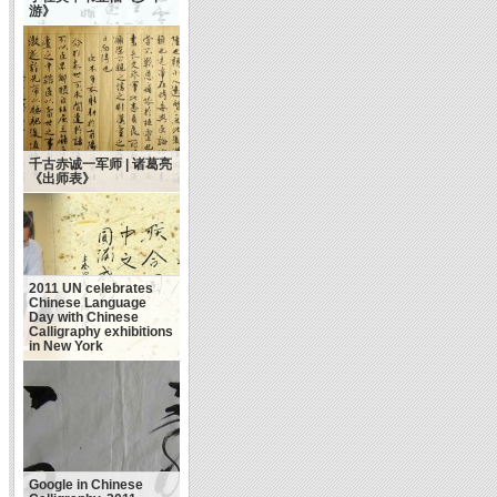
游》
千古赤诚一军师 | 诸葛亮
《出师表》
2011 UN celebrates
Chinese Language
Day with Chinese
Calligraphy exhibitions
in New York
Google in Chinese