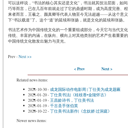
可以这样说，“书法的核心其实还是文化”，书法就其技法层面，如
巧等而言，已在几百年前就走过了它的鼎盛时期，成为高度完善、程
来者而言，王羲之、颜真卿等代表人物至今无法超越——从这个意义
下“书以载道”了。这个“道”的延续和张扬，就是文化的延续和张扬。
书法艺术作为中国传统文化的一个重要组成部分，今天它与当代文化
传统、丰富的内涵，在纵向、横向上对其他类别的艺术产生着重要的
中国传统文化散发出魅力与灵光。
Prev -
Next >>
< Prev
Next >
Related news items:
2021-10-30
-
成龙国际动作电影周 | 丁仕美为成龙题匾
2021-01-20
-
丁仕美书法|《桂枝香•金陵怀古》
2021-01-19
-
王昌龄诗书，丁仕美书法
2021-01-19
-
千古圣手张伯英
2020-10-22
-
丁仕美书法新作|《念奴娇·过洞庭》
Newer news items: