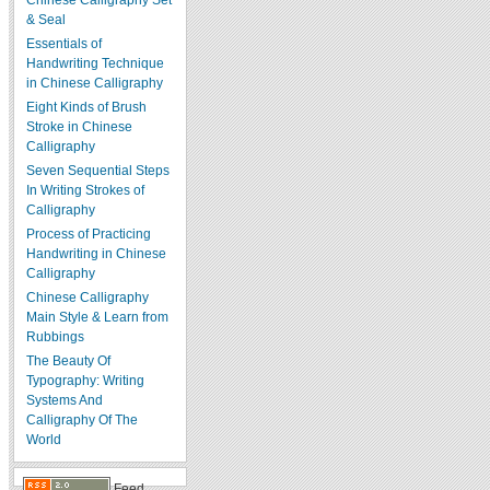
Chinese Calligraphy Set
& Seal
Essentials of
Handwriting Technique
in Chinese Calligraphy
Eight Kinds of Brush
Stroke in Chinese
Calligraphy
Seven Sequential Steps
In Writing Strokes of
Calligraphy
Process of Practicing
Handwriting in Chinese
Calligraphy
Chinese Calligraphy
Main Style & Learn from
Rubbings
The Beauty Of
Typography: Writing
Systems And
Calligraphy Of The
World
Feed