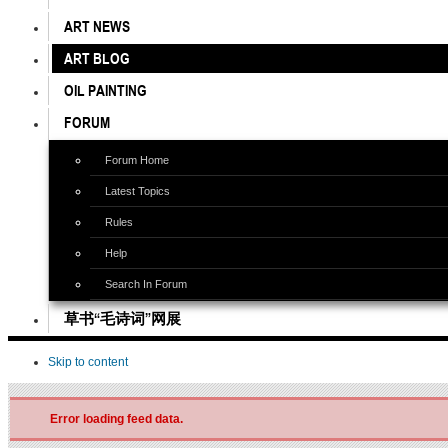
ART NEWS
ART BLOG
OIL PAINTING
FORUM
Forum Home
Latest Topics
Rules
Help
Search In Forum
草书“毛诗词”网展
Skip to content
Error loading feed data.