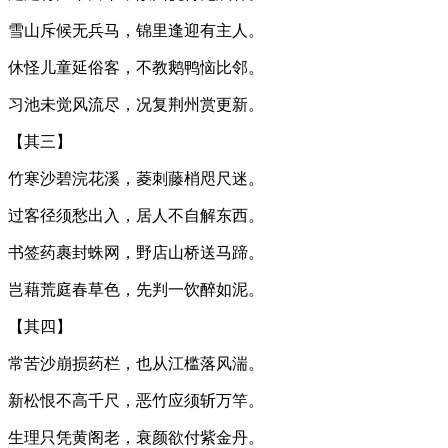
雪山斥候无兵马，锦里逢迎有主人。
休怪儿童延俗客，不教鹅鸭恼比邻。
习池未觉风流尽，况复荆州赏更新。
【其三】
竹寒沙碧浣花溪，菱刺藤梢咫尺迷。
过客径须愁出入，居人不自解东西。
书签药裹封蛛网，野店山桥送马蹄。
岂藉荒庭春草色，先判一饮醉如泥。
【其四】
常苦沙崩损药栏，也从江槛落风湍。
新松恨不高千尺，恶竹应须斩万竿。
生理只凭黄阁老，衰颜欲付紫金丹。