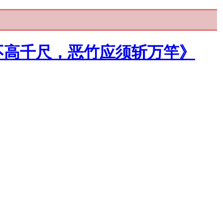
不高千尺，恶竹应须斩万竿》