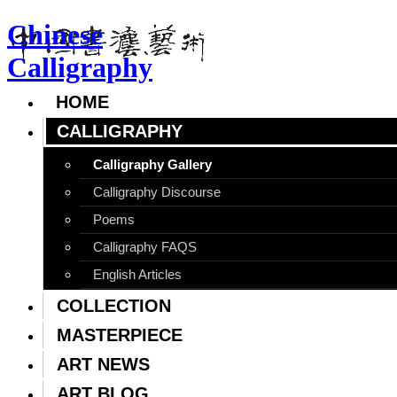
Chinese
Calligraphy
HOME
CALLIGRAPHY
Calligraphy Gallery
Calligraphy Discourse
Poems
Calligraphy FAQS
English Articles
COLLECTION
MASTERPIECE
ART NEWS
ART BLOG