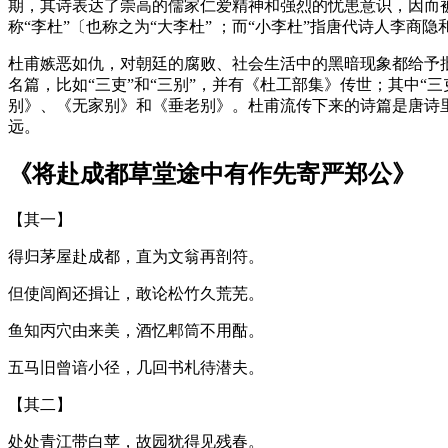
期，其诗表达了崇高的儒家仁爱精神和强烈的忧患意识，因而被誉
称“李杜”〔也称之为“大李杜” ；而“小李杜”指唐代诗人李商隐
杜甫嫉恶如仇，对朝廷的腐败、社会生活中的黑暗现象都给予
名篇，比如“三吏”和“三别”，并有《杜工部集》传世；其中“
别》、《无家别》和《垂老别》。杜甫流传下来的诗篇是唐诗
远。
《将赴成都草堂途中有作先寄严郑公》
【其一】
得归茅屋赴成都，直为文翁再剖符。
但使闾阎还揖让，敢论松竹久荒芜。
鱼知丙穴由来美，酒忆郫筒不用酤。
五马旧曾谙小径，几回书札待潜夫。
【其二】
处处青江带白苹，故园犹得见残春。