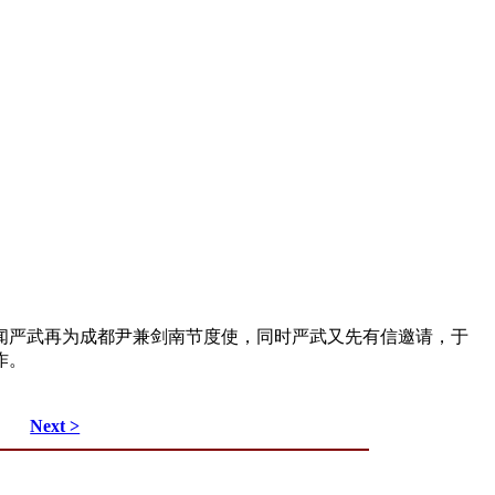
闻严武再为成都尹兼剑南节度使，同时严武又先有信邀请，于
作。
Next >