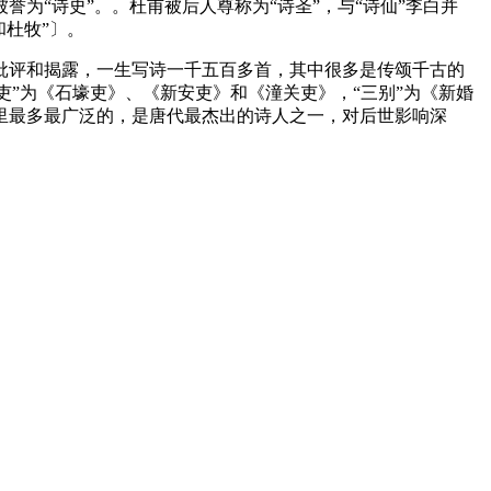
为“诗史”。。杜甫被后人尊称为“诗圣”，与“诗仙”李白并
和杜牧”〕。
批评和揭露，一生写诗一千五百多首，其中很多是传颂千古的
三吏”为《石壕吏》、《新安吏》和《潼关吏》，“三别”为《新婚
里最多最广泛的，是唐代最杰出的诗人之一，对后世影响深