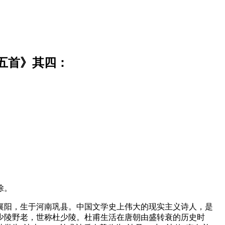
五首》其四：
除。
北襄阳，生于河南巩县。中国文学史上伟大的现实主义诗人，是
少陵野老，世称杜少陵。杜甫生活在唐朝由盛转衰的历史时