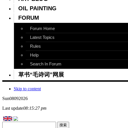
OIL PAINTING
FORUM
Forum Home
Latest Topics
Rules
Help
Search In Forum
草书“毛诗词”网展
Skip to content
Sun
08
09
2026
Last update
08:15:27 pm