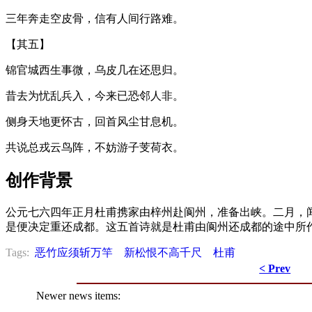
三年奔走空皮骨，信有人间行路难。
【其五】
锦官城西生事微，乌皮几在还思归。
昔去为忧乱兵入，今来已恐邻人非。
侧身天地更怀古，回首风尘甘息机。
共说总戎云鸟阵，不妨游子芰荷衣。
创作背景
公元七六四年正月杜甫携家由梓州赴阆州，准备出峡。二月，
是便决定重还成都。这五首诗就是杜甫由阆州还成都的途中所
Tags:
恶竹应须斩万竿
新松恨不高千尺
杜甫
< Prev
Newer news items: