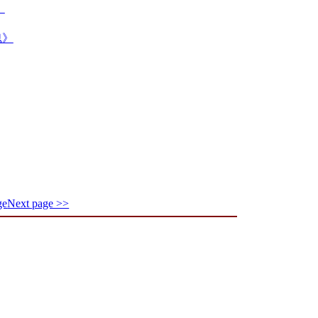
》
魂》
ge
Next page >>