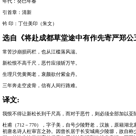
年代：癸巳年春
引首章：清新
钤 印：丁仕美印（朱文）
选自《将赴成都草堂途中有作先寄严郑公
常苦沙崩损药栏，也从江槛落风湍。
新松恨不高千尺，恶竹应须斩万竿。
生理只凭黄阁老，衰颜欲付紫金丹。
三年奔走空皮骨，信有人间行路难。
译文:
我恨不得让新松长到千尺高，而对于恶竹，则必须全部加以芟
杜甫（712－770），字子美，自号少陵野老，汉族，原籍湖
初唐名诗人杜审言之孙。因曾长居于长安城南少陵塬，故自称