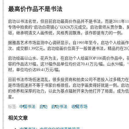
最高价作品不是书法
启功以书法名世，但目前启功最高价作品并不是书法，而是2011年11
专场中拍卖的“启功白荷镜心”以828万元成交。启功曾师从贾尔鲁
垣，继承明清文人画传统，风格秀润飘逸，该作即是有力的一例。
据雅昌艺术市场监测中心调研显示，自1993年至今，启功个人绘画作品
次、成交额1.39亿元。启功绘画价位高于一般普通书法，精品约在20
启功绘画以山水、花卉为主，在启功个人绘画TOP100高价作品中，花
容的作品达35幅，这35幅作品单位均价达70.41万元/幅。山水50幅
材，单位均价达89.41万元/幅。
目前书法市场低迷混乱，很多投资商和拍卖公司不愿投入过多精力在
是市场低迷并不等于书家价格很低，启功字画卖得好就是一例。启功
的修养和深厚的功力，以此为基点辐射开来为他打开了局面，成为低
星。
标签:
中国书法
启功
启功书法
收藏市场
相关文章