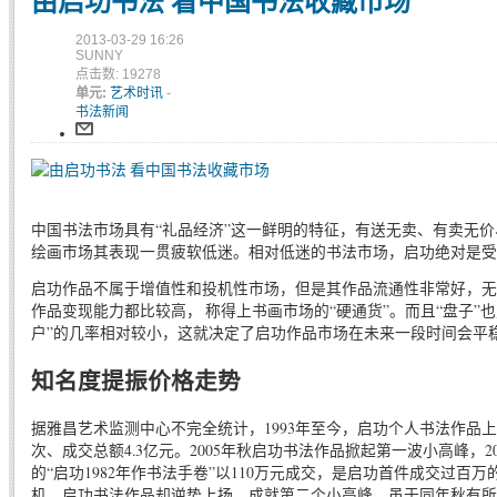
由启功书法 看中国书法收藏市场
2013-03-29 16:26
SUNNY
点击数: 19278
单元:
艺术时讯
-
书法新闻
中国书法市场具有“礼品经济”这一鲜明的特征，有送无卖、有卖无
绘画市场其表现一贯疲软低迷。相对低迷的书法市场，启功绝对是受
启功作品不属于增值性和投机性市场，但是其作品流通性非常好，无
作品变现能力都比较高， 称得上书画市场的“硬通货”。而且“盘子”
户”的几率相对较小，这就决定了启功作品市场在未来一段时间会平
知名度提振价格走势
据雅昌艺术监测中心不完全统计，1993年至今，启功个人书法作品上拍3
次、成交总额4.3亿元。2005年秋启功书法作品掀起第一波小高峰，20
的“启功1982年作书法手卷”以110万元成交，是启功首件成交过百万
机，启功书法作品却逆势上扬，成就第二个小高峰，虽于同年秋有所