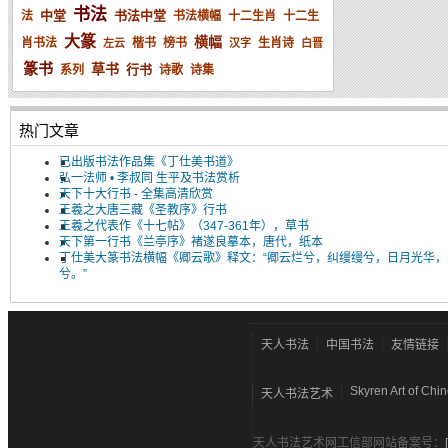
书法
中堂
书法中堂
法
书法横幅
十二生肖
十二生
大篆
横幅
肖书法
楷书
榜书
生肖诗
左云
汉字
白晋
篆书
草书
行书
系列
诗歌
诗集
热门文章
已出版书法作品集《丁仕美书道》
弘一法师 • 李叔同 生平及书法赏析
天下十大行书 - 全集高清欣赏
王羲之大唐三藏《圣教序》行书
王羲之代表作《十七帖》（347-361年），草书
天下第一行书《兰亭序》褚遂良摹本，唐代，纸本
丁仕美大篆书法横幅《卿云歌》释文：“卿云烂兮，纠缦缦兮，日月光华，
兮。”
天人书法
中国书法
友情链接
Skyren Art of Chi
天人书法艺术
天人书法艺术网工信部网站备案号：