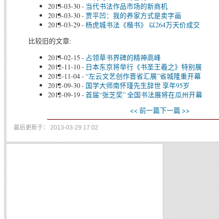
2013-03-30
-
当代书法作品市场的新商机
2013-03-30
-
贾平凹：我的养家方式是卖字画
2013-03-29
-
杨虎城书法《楷书》 以264万天价成交
比较旧的文章:
2013-02-15
-
占领草书界碑的精神高峰
2012-11-10
-
日本东京将举行《书圣王羲之》特别展
2012-11-04
-
“左云文艺创作晋省汇展”省城隆重开幕
2012-09-30
-
国学大师南怀瑾先生辞世 享年95岁
2012-09-19
-
首届“张芝奖” 全国书法展将在瓜州开幕
<< 前一篇
下一篇 >>
最后更新于： 2013-03-29 17:02