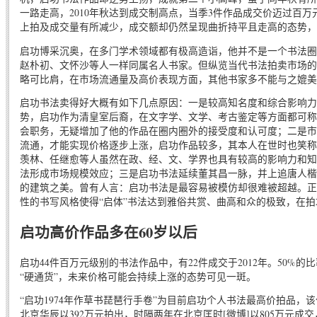
一路走高，2010年秋达到成交制高点，当季3件作品成交价迈过百万元
上拍及成交量有所减少，成交额却仍然呈现曲折持平且走高的态势，
启功博采沉奥，在多门学术领域都有极高造诣，他并不是一个书法圈
赵朴初、文怀沙等人一样同属名人书家。但纵览当代书法拍卖市场的
略可比肩，在市场流通量及高价表现方面，其他书家多不能与之媲美
启功书法卖得好大概有如下几点原因：一是较高知名度和综合影响力
势，启功作为清皇室后裔，在文字学、文学、考古鉴定等方面都可称
会职务，无疑增加了他的作品在圈内圈外的接受度和认可度；二是市
流通，才能实现价格逐步上涨，启功作品较多，其本人在世时也笑称
羡林、任继愈等人虽然在政、经、文、学界也具有较高的影响力和知
法形成市场规模效应；三是启功书法延续董其昌一脉，并上追唐人楷
的建筑之美。曾有人言：启功书法是最容易被模仿却很难被超越。正
性的书写风格使得“启体”书法达到雅俗共赏、曲高和众的极致，在
启功高价作品多在60岁以后
启功44件百万元级别的书法作品中，有22件成交于2012年。50%
“硬通货”，未来价格可能会持续上涨的态势可见一斑。
“启功1974年作草书琵琶行手卷”为目前启功个人书法最高价拍品，该作品
北京华辰以392万元拍出，时隔两年在北京匡时[微博]以805万元成