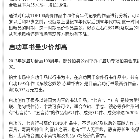
合收益率为35.41%，增长1.8倍。
通过对启功TOP100高价作品中70件有年代记录的作品进行分析，可
岁以后和85岁之前，也就是上世纪70年代以后到90年代中期这一时间
出精品的时期，这一时期高价作品最多。85岁左右(1997年)及以后
从艺术风格还是市场表现等方面均有下降。
启功草书量少价却高
2012年是启功诞辰100周年，部分拍卖公司举办了启功专场拍卖会来
家。
拍卖市场中启功作品以行书为主，在启功两千余件行书作品中，共有
启功1995年作《东坡念奴娇-赤壁怀古》是目前启功行书最高价作品，2
海)以552万元拍出。
启功创作了很多以诗词为内容的书法作品，“七言”、“五言”是较为
联、绝句或律诗，字数可多可少，适合立轴、手卷、镜心等多种形制
有“七言诗”、“五言诗”的作品有671件、成交512件、成交率达76.30
启功五、七言行书高价TOP20作品中，不乏80岁及以后的高龄力作，
富贵，寿高即神仙”的喜庆之语，也有“至人无异趣，静者得长生”的
出，尤其符合国民审美情趣及礼品市场经济的需求。