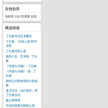
在线会员
当前有 1097名游客 在线
精选阅读
丁仕美书法艺术履历
丁仕美：“日有上进”的书
法家
丁仕美书学心语
我的人生、艺术观 - 丁仕
美
《书道与书魂》- 丁仕美
《书道与书魂》- 续 - 丁
仕美
我所认识和体悟的大师品
格
星汉日月，灿烂其中—赏
丁仕美书法
泰山季羡林
书法的阴柔与阳刚之美