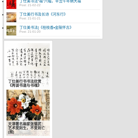
丁仕美书法“福”六幅，辛丑牛年纳大福
Post: 21-02-22
丁仕美行书及长诗《河东行》
Post: 21-01-21
丁仕美书法|《桂枝香•金陵怀古》
Post: 21-01-20
丁仕美行书书法欣赏
《再谈书道与书魂》
天津著名画家张锡武：
艺术变则生，不变则亡
(图)