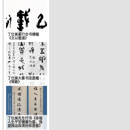
丁仕美篆行合书横幅
《文以载道》
丁仕美大篆书法直幅
《琴歌》
丁仕美先生行书《幸福
人生平安健康为基，强
盛国运政清民和是鉴》