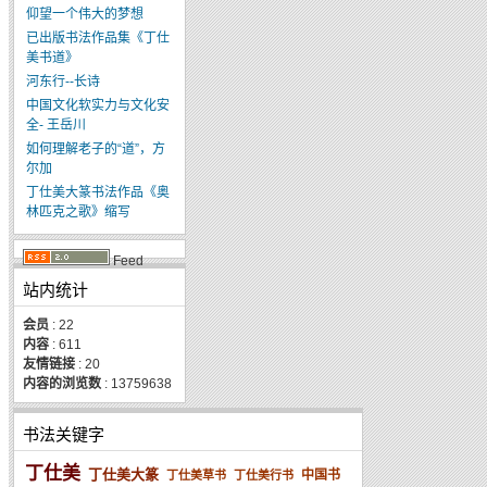
仰望一个伟大的梦想
已出版书法作品集《丁仕
美书道》
河东行--长诗
中国文化软实力与文化安
全- 王岳川
如何理解老子的“道”，方
尔加
丁仕美大篆书法作品《奥
林匹克之歌》缩写
Feed
站内统计
会员
: 22
内容
: 611
友情链接
: 20
内容的浏览数
: 13759638
书法关键字
丁仕美
丁仕美大篆
中国书
丁仕美草书
丁仕美行书