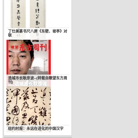
丁仕美篆书尺八屏《东壁、坡亭》对
联
漫谈中国书法之文化精神
造城市长耿彦波--(转载自瞭望东方周
刊)
纽约时报：永远在进化的中国汉字