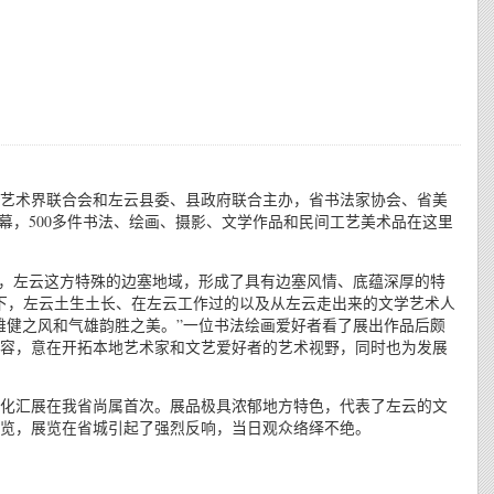
学艺术界联合会和左云县委、县政府联合主办，省书法家协会、省美
幕，500多件书法、绘画、摄影、文学作品和民间工艺美术品在这里
来，左云这方特殊的边塞地域，形成了具有边塞风情、底蕴深厚的特
育下，左云土生土长、在左云工作过的以及从左云走出来的文学艺术人
雄健之风和气雄韵胜之美。”一位书法绘画爱好者看了展出作品后颇
容，意在开拓本地艺术家和文艺爱好者的艺术视野，同时也为发展
化汇展在我省尚属首次。展品极具浓郁地方特色，代表了左云的文
览，展览在省城引起了强烈反响，当日观众络绎不绝。