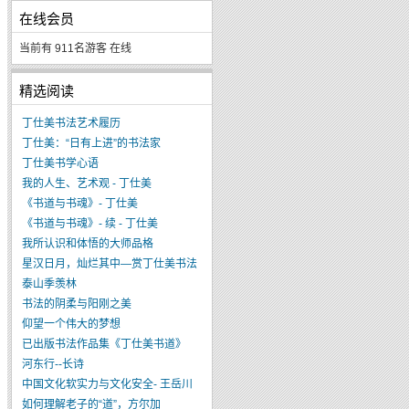
在线会员
当前有 911名游客 在线
精选阅读
丁仕美书法艺术履历
丁仕美：“日有上进”的书法家
丁仕美书学心语
我的人生、艺术观 - 丁仕美
《书道与书魂》- 丁仕美
《书道与书魂》- 续 - 丁仕美
我所认识和体悟的大师品格
星汉日月，灿烂其中—赏丁仕美书法
泰山季羡林
书法的阴柔与阳刚之美
仰望一个伟大的梦想
已出版书法作品集《丁仕美书道》
河东行--长诗
中国文化软实力与文化安全- 王岳川
如何理解老子的“道”，方尔加