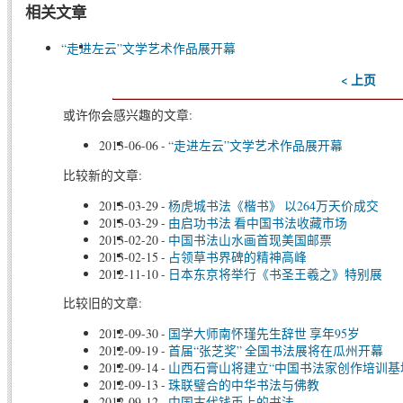
相关文章
“走进左云”文学艺术作品展开幕
< 上页
或许你会感兴趣的文章:
2013-06-06
-
“走进左云”文学艺术作品展开幕
比较新的文章:
2013-03-29
-
杨虎城书法《楷书》 以264万天价成交
2013-03-29
-
由启功书法 看中国书法收藏市场
2013-02-20
-
中国书法山水画首现美国邮票
2013-02-15
-
占领草书界碑的精神高峰
2012-11-10
-
日本东京将举行《书圣王羲之》特别展
比较旧的文章:
2012-09-30
-
国学大师南怀瑾先生辞世 享年95岁
2012-09-19
-
首届“张芝奖” 全国书法展将在瓜州开幕
2012-09-14
-
山西石膏山将建立“中国书法家创作培训基
2012-09-13
-
珠联璧合的中华书法与佛教
2012-09-12
-
中国古代钱币上的书法