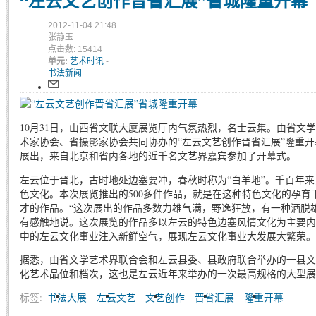
“左云文艺创作晋省汇展”省城隆重开幕
2012-11-04 21:48
张静玉
点击数: 15414
单元:
艺术时讯
-
书法新闻
10月31日，山西省文联大厦展览厅内气氛热烈，名士云集。由省文
术家协会、省摄影家协会共同协办的“左云文艺创作晋省汇展”隆重开
展出，来自北京和省内各地的近千名文艺界嘉宾参加了开幕式。
左云位于晋北，古时地处边塞要冲，春秋时称为“白羊地”。千百年
色文化。本次展览推出的500多件作品，就是在这种特色文化的孕
才的作品。“这次展出的作品多数力雄气满，野逸狂放，有一种洒脱
有感触地说。这次展览的作品多以左云的特色边塞风情文化为主要内
中的左云文化事业注入新鲜空气，展现左云文化事业大发展大繁荣。
据悉，由省文学艺术界联合会和左云县委、县政府联合举办的一县文
化艺术品位和档次，这也是左云近年来举办的一次最高规格的大型展
标签:
书法大展
左云文艺
文艺创作
晋省汇展
隆重开幕