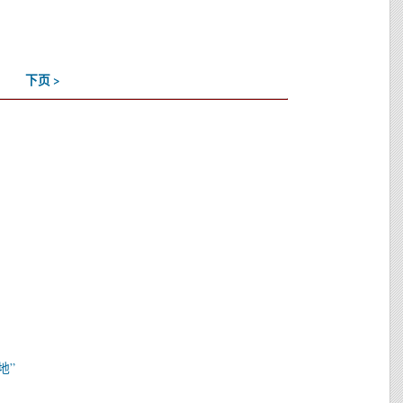
下页 >
地”