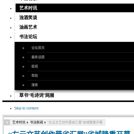
艺术时讯
浊酒笑谈
油画艺术
书法论坛
论坛首页
最新话题
版规
帮助
搜索
草书“毛诗词”网展
Skip to content
艺术时讯
书法新闻
“左云文艺创作晋省汇展”省城隆重开幕