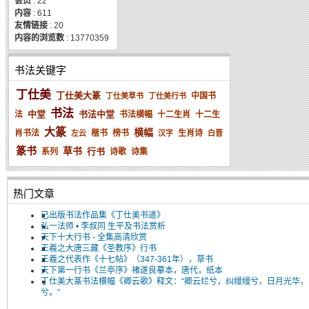
会员
: 22
内容
: 611
友情链接
: 20
内容的浏览数
: 13770359
书法关键字
丁仕美
丁仕美大篆
中国书
丁仕美草书
丁仕美行书
书法
中堂
书法中堂
法
书法横幅
十二生肖
十二生
大篆
横幅
肖书法
楷书
榜书
生肖诗
左云
汉字
白晋
篆书
草书
行书
系列
诗歌
诗集
热门文章
已出版书法作品集《丁仕美书道》
弘一法师 • 李叔同 生平及书法赏析
天下十大行书 - 全集高清欣赏
王羲之大唐三藏《圣教序》行书
王羲之代表作《十七帖》（347-361年），草书
天下第一行书《兰亭序》褚遂良摹本，唐代，纸本
丁仕美大篆书法横幅《卿云歌》释文：“卿云烂兮，纠缦缦兮，日月光华，
兮。”