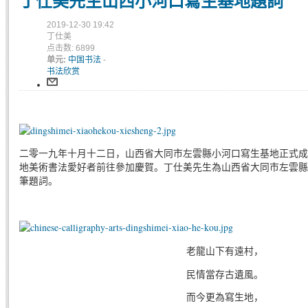
丁仕美先生山西小河口寫生基地題詞
2019-12-30 19:42
丁仕美
点击数: 6899
单元:
中国书法
-
书法欣赏
二零一九年十月十二日，山西省大同市左雲縣小河口寫生基地正式成
地美術書法愛好者前往參加慶賀。丁仕美先生為山西省大同市左雲縣
筆題詞。
老龍山下有遠村，
民情當存古遺風。
而今更為寫生地，