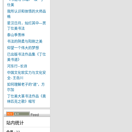
仕美
我所认识和体悟的大师品
格
星汉日月，灿烂其中—赏
丁仕美书法
泰山季羡林
书法的阴柔与阳刚之美
仰望一个伟大的梦想
已出版书法作品集《丁仕
美书道》
河东行--长诗
中国文化软实力与文化安
全- 王岳川
如何理解老子的“道”，方
尔加
丁仕美大篆书法作品《奥
林匹克之歌》缩写
Feed
站内统计