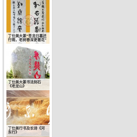
丁仕美大篆“苍龙日暮还
行雨，老树春深更著花”
丁仕美大篆书法刻石
《老龙山》
丁仕美行书及长诗《河
东行》