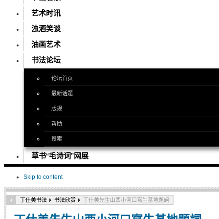
艺术时讯
浊酒笑谈
油画艺术
书法论坛
论坛首页
最新话题
版规
帮助
搜索
草书“毛诗词”网展
Skip to content
丁仕美书法
书法欣赏
丁仕美先生山西小河口寫生基地題詞