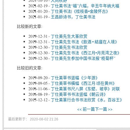
2021-10-10
-
大同秋野
2021-02-19
-
丁仕美书法“福”六幅，辛丑牛年纳大福
2021-01-20
-
丁仕美书法|《桂枝香•金陵怀古》
2021-01-19
-
王昌龄诗书，丁仕美书法
比较新的文章:
2019-12-31
-
丁仕美先生大篆欣赏
2019-12-31
-
丁仕美先生书法《飲酒 • 結廬在人境》
2019-12-30
-
丁仕美先生书法欣赏
2019-12-30
-
丁仕美先生书法《西江月•月亮湾之夜》
2019-12-30
-
丁仕美先生参加中国书法报“榄菊杯”
比较旧的文章:
2019-09-20
-
丁仕美草书竖幅《少年游》
2019-09-05
-
丁仕美草书橫幅《西江月·顷在黄州》
2016-11-06
-
丁仕美篆书尺八屏《东壁、坡亭》对联
2016-08-19
-
丁仕美草书书法竖幅《朝云诗》
2015-12-12
-
丁仕美篆行合书书法欣赏《水，百谷王》
<< 前一篇
下一篇 >>
最后更新于： 2020-08-02 21:26