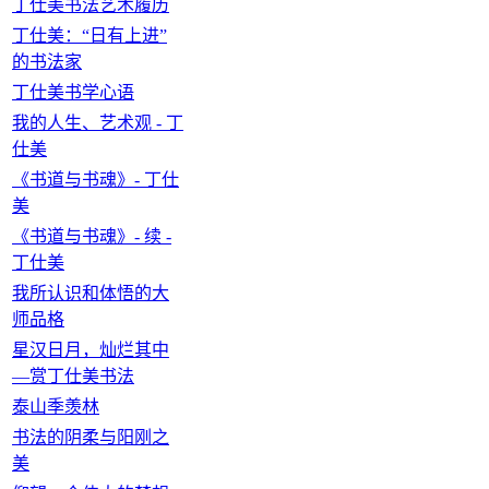
丁仕美书法艺术履历
丁仕美：“日有上进”
的书法家
丁仕美书学心语
我的人生、艺术观 - 丁
仕美
《书道与书魂》- 丁仕
美
《书道与书魂》- 续 -
丁仕美
我所认识和体悟的大
师品格
星汉日月，灿烂其中
—赏丁仕美书法
泰山季羡林
书法的阴柔与阳刚之
美