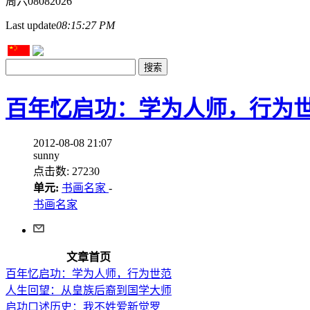
周六
08
08
2026
Last update
08:15:27 PM
百年忆启功：学为人师，行为
2012-08-08 21:07
sunny
点击数: 27230
单元:
书画名家
-
书画名家
文章首页
百年忆启功：学为人师，行为世范
人生回望：从皇族后裔到国学大师
启功口述历史：我不姓爱新觉罗