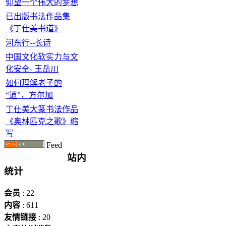
仰望一个伟大的梦想
已出版书法作品集
《丁仕美书道》
河东行--长诗
中国文化软实力与文
化安全- 王岳川
如何理解老子的
“道”，方尔加
丁仕美大篆书法作品
《奥林匹克之歌》缩
写
Feed
站内
统计
会员
: 22
内容
: 611
友情链接
: 20