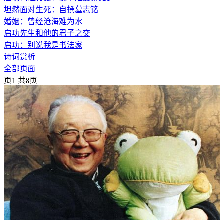
坦然面对生死：自撰墓志铭
婚姻：曾经沧海难为水
启功先生和他的君子之交
启功：别说我是书法家
诗词赏析
全部页面
页1 共8页