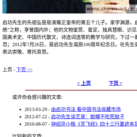
启功先生的先祖弘昼是清雍正皇帝的第五个儿子。家学渊源，
绝”之称，享誉国内外；他的文物鉴赏、鉴定，独具慧眼、识
国美术史、中国历代散文、诗选词选等的教学与研究，下过一
范；2012年7月26日，是启功先生诞辰100周年纪念日。在先
表达崇敬、寄托哀思。
上页 -
下页 >>
< 上页
下页 >
或许你会感兴趣的文章:
2013-03-29
-
由启功书法 看中国书法收藏市场
2012-07-22
-
启功先生谈艺录：蛤蟆不吃死蚊子
2010-08-07
-
钟绍京小楷《灵飞经》四十三行墨迹本
比较新的文章: