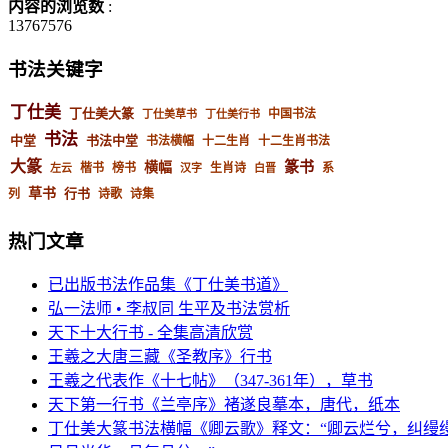
内容的浏览数
:
13767576
书法关键字
丁仕美
丁仕美大篆
中国书法
丁仕美草书
丁仕美行书
书法
中堂
书法中堂
书法横幅
十二生肖
十二生肖书法
大篆
篆书
横幅
楷书
榜书
生肖诗
系
左云
汉字
白晋
草书
行书
列
诗歌
诗集
热门文章
已出版书法作品集《丁仕美书道》
弘一法师 • 李叔同 生平及书法赏析
天下十大行书 - 全集高清欣赏
王羲之大唐三藏《圣教序》行书
王羲之代表作《十七帖》（347-361年），草书
天下第一行书《兰亭序》褚遂良摹本，唐代，纸本
丁仕美大篆书法横幅《卿云歌》释文：“卿云烂兮，纠缦