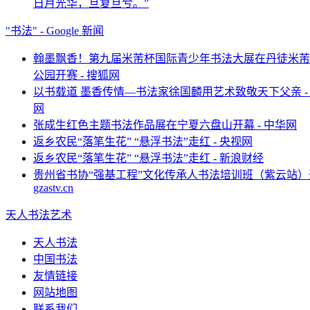
日月光华，旦复旦兮。”
"书法" - Google 新闻
翰墨飘香！第九届米芾杯国际青少年书法大展在丹徒米芾
公园开赛 - 搜狐网
以书载道 墨香传情—书法家徐国麟用艺术致敬天下父亲 -
网
张成生红色主题书法作品展在宁夏六盘山开幕 - 中华网
返乡农民“落笔生花” “悬浮书法”走红 - 央视网
返乡农民“落笔生花” “悬浮书法”走红 - 新浪财经
贵州省书协“强基工程”文化传承人书法培训班（紫云站）开
gzastv.cn
天人书法艺术
天人书法
中国书法
友情链接
网站地图
联系我们