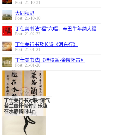
Post: 21-10-31
大同秋野
Post: 21-10-10
丁仕美书法“福”六幅，辛丑牛年纳大福
Post: 21-02-22
丁仕美行书及长诗《河东行》
Post: 21-01-21
丁仕美书法|《桂枝香•金陵怀古》
Post: 21-01-20
丁仕美行书对联“清气
若兰虚怀似竹，乐趣
中国书法入人类非遗
在水静脩同山”
名录