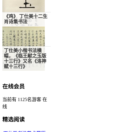
《鸡》 丁仕美十二生
不如拿韩寒和周久耕
肖诗集书法
比一比(转载)
丁仕美小楷书法横
幅，《临王献之玉版
十三行》又名《洛神
赋十三行》
在线会员
当前有 1125名游客 在
线
精选阅读