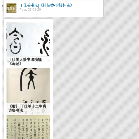
丁仕美书法|《桂枝香•金陵怀古》
Post: 21-01-20
丁仕美大篆书法横幅
《海涵》
《猴》 丁仕美十二生肖
诗集书法