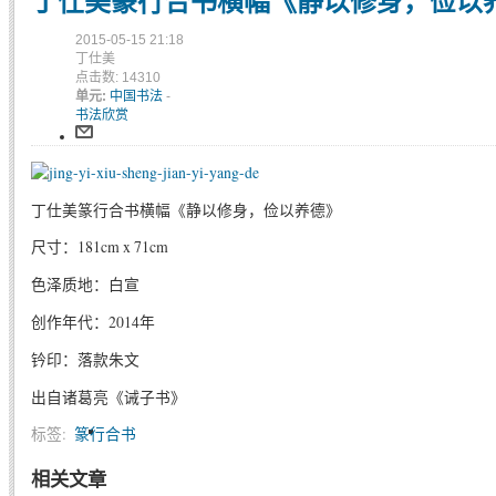
丁仕美篆行合书横幅《静以修身，俭以
2015-05-15 21:18
丁仕美
点击数: 14310
单元:
中国书法
-
书法欣赏
丁仕美篆行合书横幅《静以修身，俭以养德》
尺寸：181cm x 71cm
色泽质地：白宣
创作年代：2014年
钤印：落款朱文
出自诸葛亮《诫子书》
标签:
篆行合书
相关文章