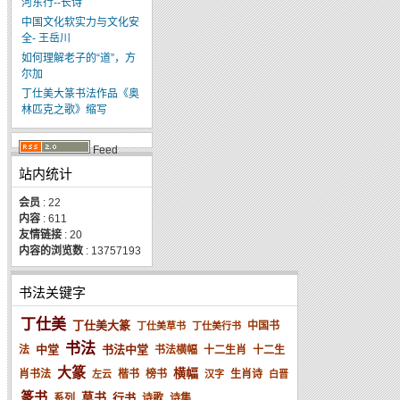
河东行--长诗
中国文化软实力与文化安
全- 王岳川
如何理解老子的“道”，方
尔加
丁仕美大篆书法作品《奥
林匹克之歌》缩写
Feed
站内统计
会员
: 22
内容
: 611
友情链接
: 20
内容的浏览数
: 13757193
书法关键字
丁仕美
丁仕美大篆
中国书
丁仕美草书
丁仕美行书
书法
中堂
书法中堂
法
书法横幅
十二生肖
十二生
大篆
横幅
肖书法
楷书
榜书
生肖诗
左云
汉字
白晋
篆书
草书
行书
系列
诗歌
诗集