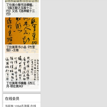
丁仕美小楷书法横幅，
《临王献之玉版十三
行》又名《洛神赋十三
行》
丁仕美草书小品《竹里
馆》•王维
丁仕美草书橫幅《西江
月·顷在黄州》
在线会员
当前有 1094名游客 在线