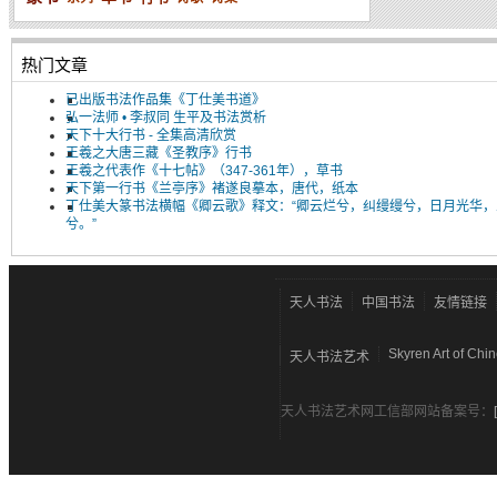
热门文章
已出版书法作品集《丁仕美书道》
弘一法师 • 李叔同 生平及书法赏析
天下十大行书 - 全集高清欣赏
王羲之大唐三藏《圣教序》行书
王羲之代表作《十七帖》（347-361年），草书
天下第一行书《兰亭序》褚遂良摹本，唐代，纸本
丁仕美大篆书法横幅《卿云歌》释文：“卿云烂兮，纠缦缦兮，日月光华，
兮。”
天人书法
中国书法
友情链接
Skyren Art of Chi
天人书法艺术
天人书法艺术网工信部网站备案号：