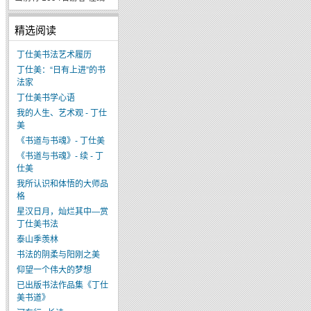
精选阅读
丁仕美书法艺术履历
丁仕美：“日有上进”的书
法家
丁仕美书学心语
我的人生、艺术观 - 丁仕
美
《书道与书魂》- 丁仕美
《书道与书魂》- 续 - 丁
仕美
我所认识和体悟的大师品
格
星汉日月，灿烂其中—赏
丁仕美书法
泰山季羡林
书法的阴柔与阳刚之美
仰望一个伟大的梦想
已出版书法作品集《丁仕
美书道》