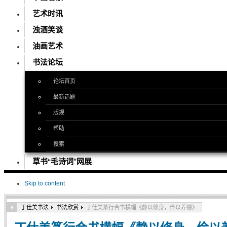
艺术时讯
浊酒笑谈
油画艺术
书法论坛
论坛首页
最新话题
版规
帮助
搜索
草书“毛诗词”网展
Skip to content
丁仕美书法
书法欣赏
丁仕美篆行合书横幅《静以修身，俭以养德》