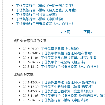
丁仕美篆行合书横幅《一阴一阳之谓道》
丁仕美篆行合书横幅《易无思也，无为也》
丁仕美篆行合书《文以载道》
丁仕美篆行合书横幅《中国精神》
丁仕美篆行合书书法欣赏《水，百谷王》
< 上页
下页 >
或许你会感兴趣的文章:
2019-09-20
-
丁仕美草书竖幅《少年游》
2019-09-05
-
丁仕美草书橫幅《西江月·顷在黄州》
2016-11-06
-
丁仕美篆书尺八屏《东壁、坡亭》对联
2016-08-19
-
丁仕美草书书法竖幅《朝云诗》
2015-12-12
-
丁仕美篆行合书书法欣赏《水，百谷王》
比较新的文章:
2019-12-30
-
丁仕美先生书法《西江月•月亮湾之夜》
2019-12-30
-
丁仕美先生参加中国书法报“榄菊杯”
2019-12-30
-
丁仕美先生山西小河口寫生基地題詞
2015-11-03
-
丁仕美隶行合书书法欣赏《风声雨声，家
2015-08-10
-
丁仕美篆行合书横幅《中国精神》