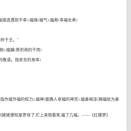
指接连遇到不幸);福缘(福气);福寿(幸福长寿)
归祚于王。”
物);福脯(祭祀用的干肉)
长的敬语。指安吉的身体)
(指作威作福的权力);福神(能赐人幸福的神灵);福善祸淫(赐福给为善
 刘姥姥便知是贾母了,忙上来陪着笑,福了几福。――《红楼梦》