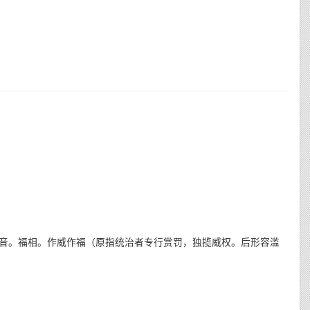
福音。福相。作威作福（原指统治者专行赏罚，独揽威权。后形容滥