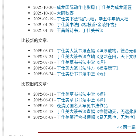
2021-10-30
-
成龙国际动作电影周 | 丁仕美为成龙题匾
2021-10-10
-
大同秋野
2021-02-19
-
丁仕美书法“福”六幅，辛丑牛年纳大福
2021-01-20
-
丁仕美书法|《桂枝香•金陵怀古》
2021-01-19
-
王昌龄诗书，丁仕美书法
比较新的文章:
2012-08-07
-
丁仕美大篆书法直幅《坤厚载物，德合无
2012-07-24
-
丁仕美大篆书法立轴《见龙在田，天下文
2012-07-18
-
丁仕美草书书法中堂《虎》
2012-07-04
-
丁仕美大篆书法斗方《福寿康宁》
2012-06-24
-
丁仕美榜书书法中堂《寿》
比较旧的文章:
2012-06-11
-
丁仕美草书书法中堂《福》
2012-06-01
-
丁仕美草书书法中堂《禅》
2012-05-19
-
晚清民国名人罕见书法作品
2012-05-18
-
丁仕美大篆书法直幅《惟德动天，无远弗
2012-05-08
-
丁仕美篆行合书横幅《易无思也，无为也
<< 前一篇