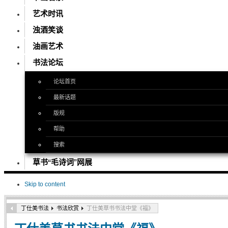
艺术时讯
浊酒笑谈
油画艺术
书法论坛
论坛首页
最新话题
版规
帮助
搜索
草书“毛诗词”网展
Skip to content
丁仕美书法
书法欣赏
丁仕美草书书法中堂《福》