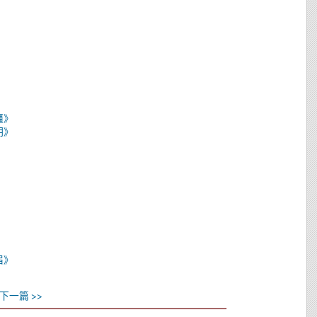
疆》
明》
届》
》
下一篇 >>