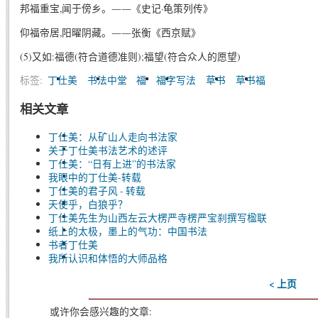
邦福重宝,闻于傍乡。――《史记·龟策列传》
仰福帝居,阳曜阴藏。――张衡《西京赋》
(5)又如:福德(符合道德准则);福望(符合众人的愿望)
标签:
丁仕美
书法中堂
福
福字写法
草书
草书福
相关文章
丁仕美：从矿山人走向书法家
关于丁仕美书法艺术的述评
丁仕美：“日有上进”的书法家
我眼中的丁仕美-转载
丁仕美的君子风 - 转载
天使乎，白狼乎？
丁仕美先生为山西左云大楞严寺楞严宝刹撰写楹联
纸上的太极，墨上的气功：中国书法
书者丁仕美
我所认识和体悟的大师品格
< 上页
或许你会感兴趣的文章: