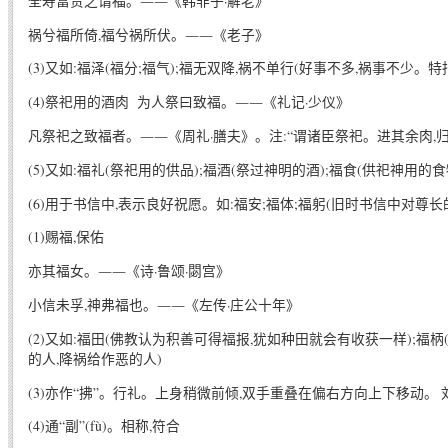
全寿富贵之谓福。――《韩非子·解老》
祸兮福所倚,福兮祸所伏。――《老子》
(3)又如:福泽(福分;福气);福无双降,祸不单行(好事不多,祸事不少。特
(4)祭祀用的酒肉 为人祭曰致福。――《礼记·少仪》
凡祭祀之致福者。――《周礼·膳夫》。注:“谓诸臣祭祀。进其余肉,
(5)又如:福礼(祭祀用的供品);福酒(祭过神明的酒);福食(供祀神用的食
(6)用于书信中,表示良好祝愿。如:福安;福体;福躬(旧时书信中对尊
(1)赐福,保佑
亦其福女。――《诗·鲁颂·閟宫》
小信未孚,神弗福也。――《左传·庄公十年》
(2)又如:福田(佛教认为积善可得福报,犹如种田就会有收获一样);福柄
的人,降祸给作恶的人)
(3)亦作“拂”。行礼。上身稍微前倾,双手重叠在偏右方向上下移动。
(4)通“副”(fù)。相称,符合