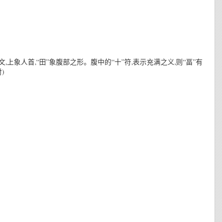
初文,上象人首,“田”象腹部之形。腹中的“十”符,表示充满之义,则“畐”有
)