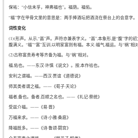
保祐：“小信未孚，神弗福也”。福荫。福佑。
“福”字在甲骨文里的意思是：两手捧酒坛把酒浇在祭台上的会意字。
词性变化
(1)(形声。从示,“畐”声。声符亦兼表字义。“畐”,本象形,是“腹”字的
腹满义。“福”“富”互训,以明家富则有福。本义:福气,福运。与“祸”相对
(2)古称富贵寿考等齐备为福。与“祸”相对。
福,佑也。――东汉·许慎《说文》。按,本作祜也。
安利之谓福。――西汉·贾谊《道德说》
师其类者谓之福。――《荀子·天论》
福者,备也。备者,百顺之名也。――《礼记·祭统》
受兹介福。――《易·晋》
万福来求。――《诗·小雅·桑扈》
降福既多。――《诗·鲁颂·閟宫》