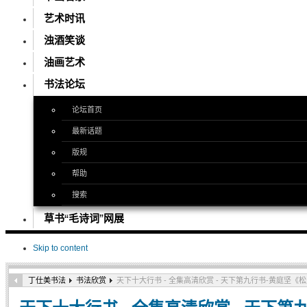
艺术时讯
浊酒笑谈
油画艺术
书法论坛
论坛首页
最新话题
版规
帮助
搜索
草书“毛诗词”网展
Skip to content
丁仕美书法
书法欣赏
天下十大行书 - 全集高清欣赏 - 天下第九行书-黄庭坚《