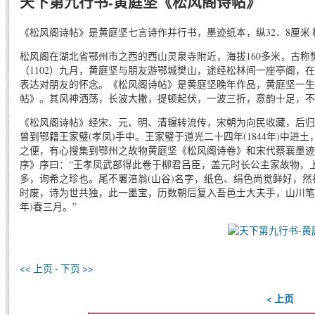
天下第九行书-黄庭坚《松风阁诗帖》
《松风阁诗帖》是黄庭坚七言诗作并行书，墨迹纸本，纵32．8厘米 横
松风阁在湖北省鄂州市之西的西山灵泉寺附近，海拔160多米，古
（1102）九月，黄庭坚与朋友游鄂城樊山，途经松林间一座亭阁，
表达对朋友的怀念。《松风阁诗帖》是黄庭坚晚年作品，黄庭坚一生
帖》。其风神洒荡，长波大撇，提顿起伏，一波三折，意韵十足，
《松风阁诗帖》经宋、元、明、清辗转流传，宋朝为向民收藏，后归
曾到鄂籍王家璧(孝凤)手中。王家璧于道光二十四年(1844年)中
之便，有心搜集到鄂州之故物黄庭坚《松风阁诗卷》和宋代蔡襄墨迹
序》序曰：“王孝凤武部得此卷于柳君吕臣，盖元时长公主家故物，
多，询希之珍也。尾不署涪翁(山谷)名字，纸色、绢色尚觉鲜好，然
时废，诗为世共独，此一墨宝，历数朝后复入吾邑士大夫手，山川笔墨
年)春三月。”
<< 上页
-
下页 >>
< 上页