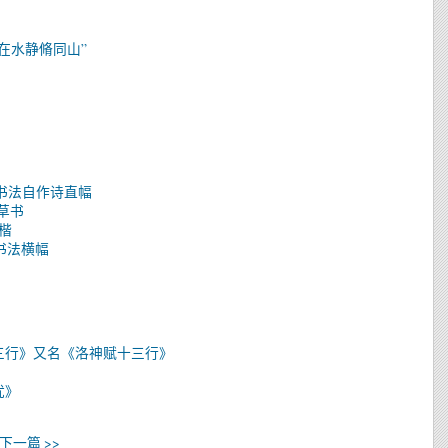
在水静脩同山”
书书法自作诗直幅
，草书
楷
书书法横幅
三行》又名《洛神赋十三行》
忧》
下一篇 >>