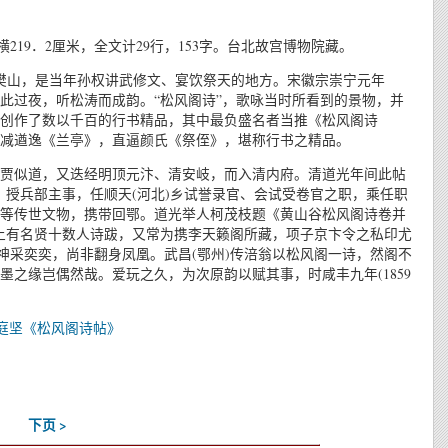
219．2厘米，全文计29行，153字。台北故宫博物院藏。
称樊山，是当年孙权讲武修文、宴饮祭天的地方。宋徽宗崇宁元年
在此过夜，听松涛而成韵。“松风阁诗”，歌咏当时所看到的景物，并
创作了数以千百的行书精品，其中最负盛名者当推《松风阁诗
不减遒逸《兰亭》，直逼颜氏《祭侄》，堪称行书之精品。
贾似道，又迭经明顶元汴、清安岐，而入清内府。清道光年间此帖
进土，授兵部主事，任顺天(河北)乡试誉录官、会试受卷官之职，乘任职
等传世文物，携带回鄂。道光举人柯茂枝题《黄山谷松风阁诗卷并
上有名贤十数人诗跋，又常为携李天籁阁所藏，项子京卞令之私印尤
神采奕奕，尚非翻身凤凰。武昌(鄂州)传涪翁以松风阁一诗，然阁不
之缘岂偶然哉。爱玩之久，为次原韵以赋其事，时咸丰九年(1859
下页 >