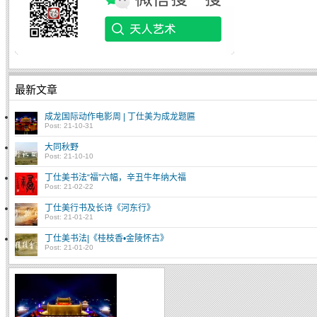
最新文章
成龙国际动作电影周 | 丁仕美为成龙题匾
Post: 21-10-31
大同秋野
Post: 21-10-10
丁仕美书法“福”六幅，辛丑牛年纳大福
Post: 21-02-22
丁仕美行书及长诗《河东行》
Post: 21-01-21
丁仕美书法|《桂枝香•金陵怀古》
Post: 21-01-20