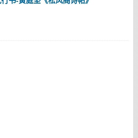
第九行书-黄庭坚《松风阁诗帖》