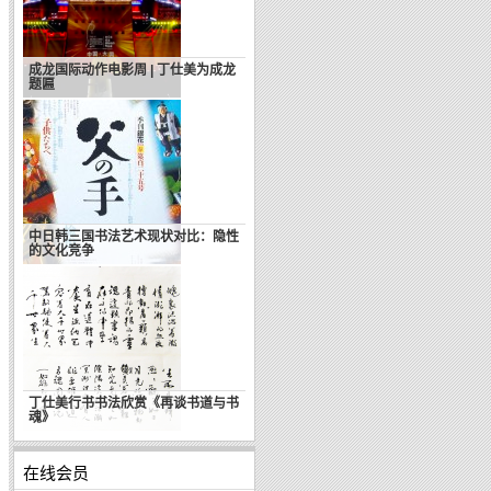
成龙国际动作电影周 | 丁仕美为成龙
题匾
不如拿韩寒和周久耕比一比(转载)
中日韩三国书法艺术现状对比：隐性
的文化竞争
文化大国( 转载自韩寒博客)
丁仕美行书书法欣赏《再谈书道与书
魂》
在线会员