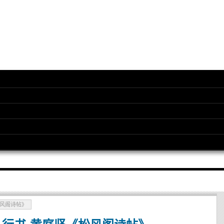
松风阁诗帖》