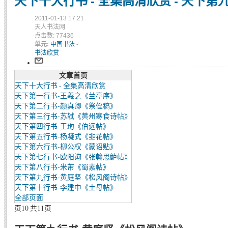
天下十大行书 - 全集高清欣赏 - 天下
2011-01-13 17:21
天人书法网
点击数: 77436
单元:
中国书法
-
书法欣赏
文章首页
天下十大行书 - 全集高清欣赏
天下第一行书-王羲之《兰亭序》
天下第二行书-颜真卿《祭侄稿》
天下第三行书-苏轼《黄州寒食诗帖》
天下第四行书-王珣《伯远帖》
天下第五行书-杨凝式《韭花帖》
天下第六行书-柳公权《蒙诏贴》
天下第七行书-欧阳询《张翰思鲈帖》
天下第八行书-米芾《蜀素帖》
天下第九行书-黄庭坚《松风阁诗帖》
天下第十行书-李建中《土母帖》
全部页面
页10 共11页