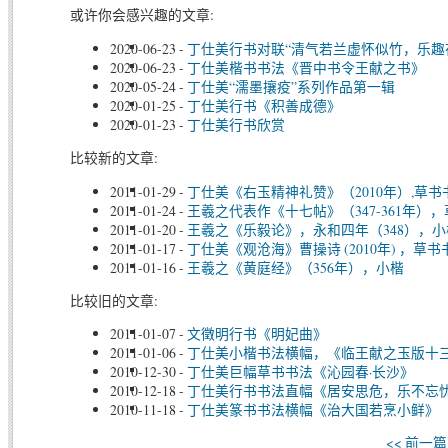
或许你会感兴趣的文章:
2020-06-23
-
丁仕美行书对联“清气若兰虚怀似竹，乐趣
2020-06-23
-
丁仕美楷书书法《晋中书令王献之书》
2020-05-24
-
丁仕美“濡墨攘疫”系列作品第一辑
2020-01-25
-
丁仕美行书《积善成德》
2020-01-23
-
丁仕美行书欣赏
比较新的文章:
2011-01-29
-
丁仕美《右玉精神礼赞》（2010年）,草
2011-01-24
-
王羲之代表作《十七帖》（347-361年）
2011-01-20
-
王羲之《乐毅论》，永和四年（348），小
2011-01-17
-
丁仕美《观沧海》曹操诗 (2010年) ，草
2011-01-16
-
王羲之《黄庭经》（356年），小楷
比较旧的文章:
2011-01-07
-
文徵明行书《明妃曲》
2011-01-06
-
丁仕美小楷书法横幅，《临王献之玉版十
2010-12-30
-
丁仕美巨幅草书书法《沁园春·长沙》
2010-12-18
-
丁仕美行书书法直幅《居安思危，乐不忘
2010-11-18
-
丁仕美篆书书法横幅《治大国若烹小鲜》
<< 前一篇