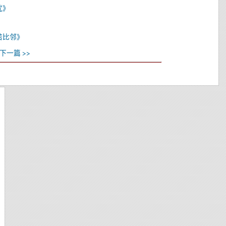
忧》
若比邻》
下一篇 >>