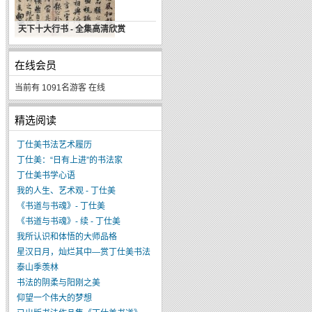
天下十大行书 - 全集高清欣赏
肖云儒自说——书法程式与生命表达
在线会员
当前有 1091名游客 在线
精选阅读
丁仕美书法艺术履历
丁仕美：“日有上进”的书法家
丁仕美书学心语
我的人生、艺术观 - 丁仕美
《书道与书魂》- 丁仕美
《书道与书魂》- 续 - 丁仕美
我所认识和体悟的大师品格
星汉日月，灿烂其中—赏丁仕美书法
泰山季羡林
书法的阴柔与阳刚之美
仰望一个伟大的梦想