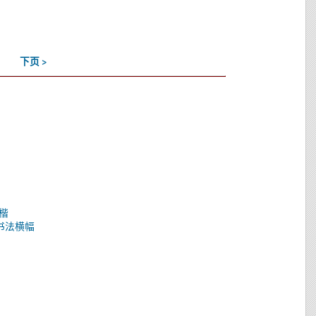
下页 >
楷
书书法横幅