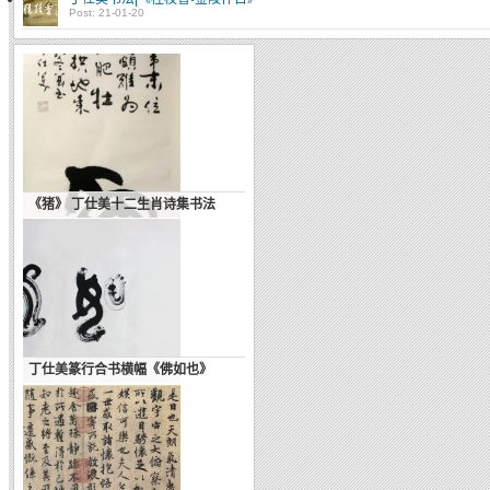
Post: 21-01-20
《猪》 丁仕美十二生肖诗集书法
丁仕美篆行合书横幅《佛如也》
中国的“第四宗教”：书法