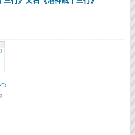
十三行》又名《洛神赋十三行》
行》
》