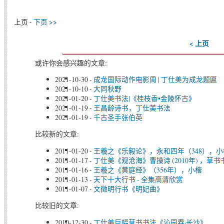
上页 -
下页 >>
< 上页
或许你会感兴趣的文章:
2021-10-30
-
成龙国际动作电影周 | 丁仕美为成龙题匾
2021-10-10
-
大同秋野
2021-01-20
-
丁仕美书法|《桂枝香•金陵怀古》
2021-01-19
-
王昌龄诗书，丁仕美书法
2021-01-19
-
千古圣手张伯英
比较新的文章:
2011-01-20
-
王羲之《乐毅论》，永和四年（348），小
2011-01-17
-
丁仕美《观沧海》曹操诗 (2010年) ，草
2011-01-16
-
王羲之《黄庭经》（356年），小楷
2011-01-13
-
天下十大行书 - 全集高清欣赏
2011-01-07
-
文徵明行书《明妃曲》
比较旧的文章:
2010-12-30
-
丁仕美巨幅草书书法《沁园春·长沙》