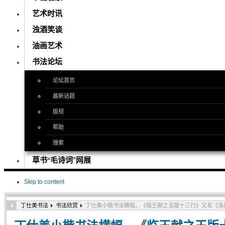
艺术时讯
浊酒笑谈
油画艺术
书法论坛
论坛首页
最新话题
版规
帮助
搜索
草书“毛诗词”网展
Skip to content
丁仕美书法
书法欣赏
丁仕美小楷书法横幅，《临王献之玉版十三行》又名《洛