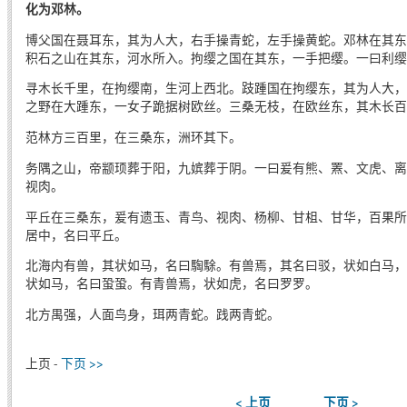
化为邓林。
博父国在聂耳东，其为人大，右手操青蛇，左手操黄蛇。邓林在其东
积石之山在其东，河水所入。拘缨之国在其东，一手把缨。一曰利缨
寻木长千里，在拘缨南，生河上西北。跂踵国在拘缨东，其为人大，
之野在大踵东，一女子跪据树欧丝。三桑无枝，在欧丝东，其木长百
范林方三百里，在三桑东，洲环其下。
务隅之山，帝颛顼葬于阳，九嫔葬于阴。一曰爰有熊、罴、文虎、离朱
视肉。
平丘在三桑东，爰有遗玉、青鸟、视肉、杨柳、甘柤、甘华，百果所
居中，名曰平丘。
北海内有兽，其状如马，名曰騊駼。有兽焉，其名曰驳，状如白马，
状如马，名曰蛩蛩。有青兽焉，状如虎，名曰罗罗。
北方禺强，人面鸟身，珥两青蛇。践两青蛇。
上页 -
下页 >>
< 上页
下页 >