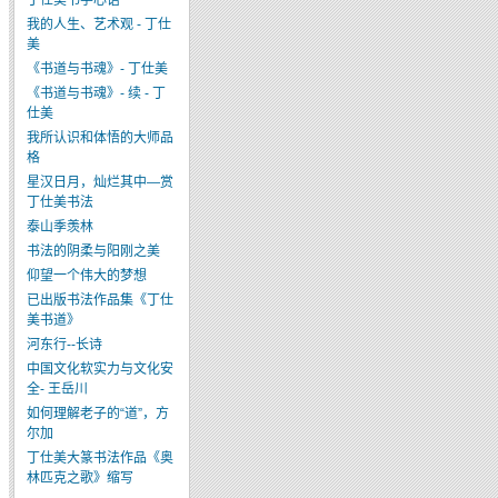
丁仕美书学心语
我的人生、艺术观 - 丁仕
美
《书道与书魂》- 丁仕美
《书道与书魂》- 续 - 丁
仕美
我所认识和体悟的大师品
格
星汉日月，灿烂其中—赏
丁仕美书法
泰山季羡林
书法的阴柔与阳刚之美
仰望一个伟大的梦想
已出版书法作品集《丁仕
美书道》
河东行--长诗
中国文化软实力与文化安
全- 王岳川
如何理解老子的“道”，方
尔加
丁仕美大篆书法作品《奥
林匹克之歌》缩写