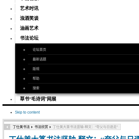
艺术时讯
浊酒笑谈
油画艺术
书法论坛
论坛首页
最新话题
版规
帮助
搜索
草书“毛诗词”网展
Skip to content
丁仕美书法
书法欣赏
丁仕美大篆书法竖轴-释文：“夸父与日逐走”