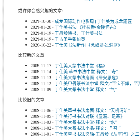
或许你会感兴趣的文章:
2021-10-30
-
成龙国际动作电影周 | 丁仕美为成龙题匾
2021-01-20
-
丁仕美书法|《桂枝香•金陵怀古》
2021-01-19
-
王昌龄诗书，丁仕美书法
2021-01-19
-
千古圣手张伯英
2020-10-22
-
丁仕美书法新作|《念奴娇·过洞庭》
比较新的文章:
2008-11-17
-
丁仕美大篆书法中堂《福》
2008-11-14
-
丁仕美 草书书法中堂-释文：“寿”
2008-11-13
-
丁仕美大篆书法扇面《居安思危》
2008-11-12
-
丁仕美甲骨篆书法中堂-释文:“至宝不耀，至
2008-11-09
-
丁仕美大篆书法中堂-释文：“气”
比较旧的文章:
2008-11-06
-
丁仕美草书书法扇面-释文：“天机清旷”
2008-11-05
-
丁仕美行书书法对联《屋漏、足寒》
2008-11-03
-
丁仕美大篆书法中堂-释文：“水”
2008-11-02
-
丁仕美大篆书法小品-释文：＂召＂
2008-11-01
-
丁仕美草书书法竖轴-王昌龄《从军行》之二