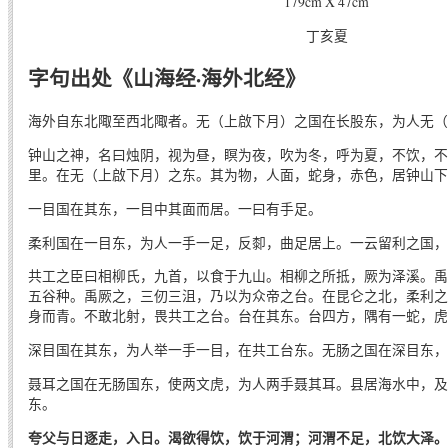
179cm X 47cm
丁亥夏
字句出处《山海经·海外北经》
海外自东北陬至西北陬者。无（上啟下月）之国在长股东，为人无（
钟山之神，名曰烛阴，视为昼，瞑为夜，吹为冬，呼为夏，不饮，不
里。在无（上啟下月）之东。其为物，人面，蛇身，赤色，居钟山下
一目国在其东，一目中其面而居。一曰有手足。
柔利国在一目东，为人一手一足，反厀，曲足居上。一云留利之国，
共工之臣曰相柳氏，九首，以食于九山。相柳之所抵，厥为泽溪。禹
五谷种。禹厥之，三仞三沮，乃以为众帝之台。在昆仑之北，柔利之
身而青。不敢北射，畏共工之台。台在其东。台四方，隅有一蛇，虎
深目国在其东，为人举一手一目，在共工台东。无肠之国在深目东，
聂耳之国在无肠国东，使两文虎，为人两手聂其耳。县居海水中，及
东。
夸父与日逐走，入日。渴欲得饮，饮于河渭；河渭不足，北饮大泽。