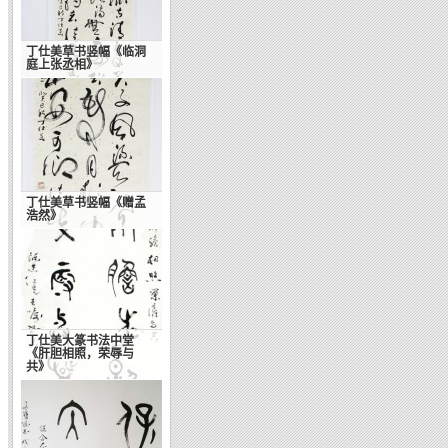
丁仕美草书竖幅《临洞
庭上张丞相》
丁仕美草书竖幅《赠孟
浩然》
丁仕美大篆书法中堂
《肝胆相照，荣辱与
共》