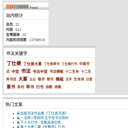
Feed
站内统计
会员
: 22
内容
: 611
友情链接
: 20
内容的浏览数
: 13768516
书法关键字
丁仕美
丁仕美大篆
中国书
丁仕美草书
丁仕美行书
书法
中堂
书法中堂
法
书法横幅
十二生肖
十二生
大篆
横幅
肖书法
楷书
榜书
生肖诗
左云
汉字
白晋
篆书
草书
行书
系列
诗歌
诗集
热门文章
已出版书法作品集《丁仕美书道》
弘一法师 • 李叔同 生平及书法赏析
天下十大行书 - 全集高清欣赏
王羲之大唐三藏《圣教序》行书