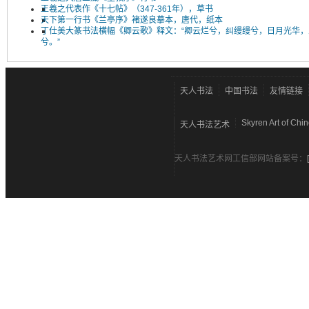
王羲之代表作《十七帖》（347-361年），草书
天下第一行书《兰亭序》褚遂良摹本，唐代，纸本
丁仕美大篆书法横幅《卿云歌》释文：“卿云烂兮，纠缦缦兮，日月光华，
兮。”
天人书法
中国书法
友情链接
Skyren Art of Chi
天人书法艺术
天人书法艺术网工信部网站备案号：