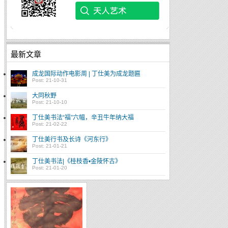
最新文章
成龙国际动作电影周 | 丁仕美为成龙题匾
Post: 21-10-31
大同秋野
Post: 21-10-10
丁仕美书法“福”六幅，辛丑牛年纳大福
Post: 21-02-22
丁仕美行书及长诗《河东行》
Post: 21-01-21
丁仕美书法|《桂枝香•金陵怀古》
Post: 21-01-20
文怀沙现身武汉 自嘲：
我是什么大师？狗屁！