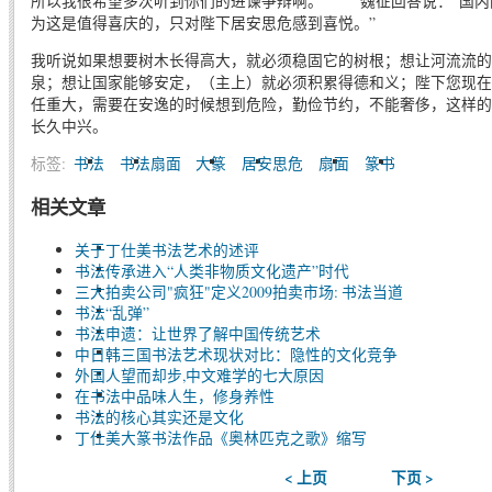
所以我很希望多次听到你们的进谏争辩啊。” 魏征回答说：“国内
为这是值得喜庆的，只对陛下居安思危感到喜悦。”
我听说如果想要树木长得高大，就必须稳固它的树根；想让河流流的
泉；想让国家能够安定，（主上）就必须积累得德和义；陛下您现在
任重大，需要在安逸的时候想到危险，勤俭节约，不能奢侈，这样的
长久中兴。
标签:
书法
书法扇面
大篆
居安思危
扇面
篆书
相关文章
关于丁仕美书法艺术的述评
书法传承进入“人类非物质文化遗产”时代
三大拍卖公司"疯狂"定义2009拍卖市场: 书法当道
书法“乱弹”
书法申遗：让世界了解中国传统艺术
中日韩三国书法艺术现状对比：隐性的文化竞争
外国人望而却步,中文难学的七大原因
在书法中品味人生，修身养性
书法的核心其实还是文化
丁仕美大篆书法作品《奥林匹克之歌》缩写
< 上页
下页 >