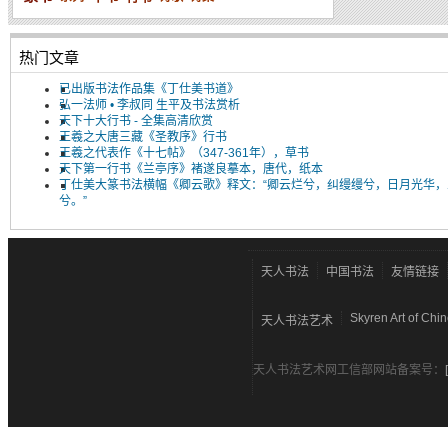
热门文章
已出版书法作品集《丁仕美书道》
弘一法师 • 李叔同 生平及书法赏析
天下十大行书 - 全集高清欣赏
王羲之大唐三藏《圣教序》行书
王羲之代表作《十七帖》（347-361年），草书
天下第一行书《兰亭序》褚遂良摹本，唐代，纸本
丁仕美大篆书法横幅《卿云歌》释文：“卿云烂兮，纠缦缦兮，日月光华，
兮。”
天人书法
中国书法
友情链接
Skyren Art of Chi
天人书法艺术
天人书法艺术网工信部网站备案号：