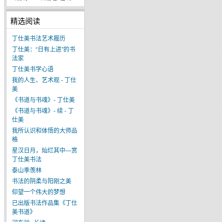
精选阅读
丁仕美书法艺术履历
丁仕美：“日有上进”的书
法家
丁仕美书学心语
我的人生、艺术观 - 丁仕
美
《书道与书魂》- 丁仕美
《书道与书魂》- 续 - 丁
仕美
我所认识和体悟的大师品
格
星汉日月，灿烂其中—赏
丁仕美书法
泰山季羡林
书法的阴柔与阳刚之美
仰望一个伟大的梦想
已出版书法作品集《丁仕
美书道》