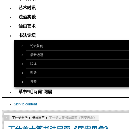
艺术时讯
浊酒笑谈
油画艺术
书法论坛
论坛首页
最新话题
版规
帮助
搜索
草书“毛诗词”网展
Skip to content
丁仕美书法
书法欣赏
丁仕美大篆书法扇面《居安思危》