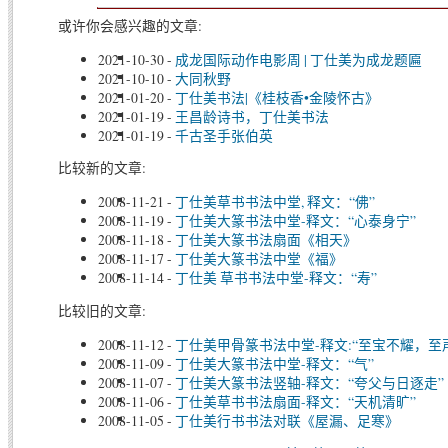
或许你会感兴趣的文章:
2021-10-30
-
成龙国际动作电影周 | 丁仕美为成龙题匾
2021-10-10
-
大同秋野
2021-01-20
-
丁仕美书法|《桂枝香•金陵怀古》
2021-01-19
-
王昌龄诗书，丁仕美书法
2021-01-19
-
千古圣手张伯英
比较新的文章:
2008-11-21
-
丁仕美草书书法中堂, 释文：“佛”
2008-11-19
-
丁仕美大篆书法中堂-释文：“心泰身宁”
2008-11-18
-
丁仕美大篆书法扇面《相天》
2008-11-17
-
丁仕美大篆书法中堂《福》
2008-11-14
-
丁仕美 草书书法中堂-释文：“寿”
比较旧的文章:
2008-11-12
-
丁仕美甲骨篆书法中堂-释文:“至宝不耀，至
2008-11-09
-
丁仕美大篆书法中堂-释文：“气”
2008-11-07
-
丁仕美大篆书法竖轴-释文：“夸父与日逐走”
2008-11-06
-
丁仕美草书书法扇面-释文：“天机清旷”
2008-11-05
-
丁仕美行书书法对联《屋漏、足寒》