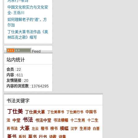
河东行--长诗
中国文化软实力与文化安
全- 王岳川
如何理解老子的“道”，方
尔加
丁仕美大篆书法作品《奥
林匹克之歌》缩写
Feed
站内统计
会员
: 22
内容
: 611
友情链接
: 20
内容的浏览数
: 13764295
书法关键字
丁仕美
丁仕美大篆
中国书
丁仕美草书
丁仕美行书
书法
中堂
书法中堂
法
书法横幅
十二生肖
十二生
大篆
横幅
肖书法
楷书
榜书
生肖诗
左云
汉字
白晋
篆书
草书
行书
系列
诗歌
诗集