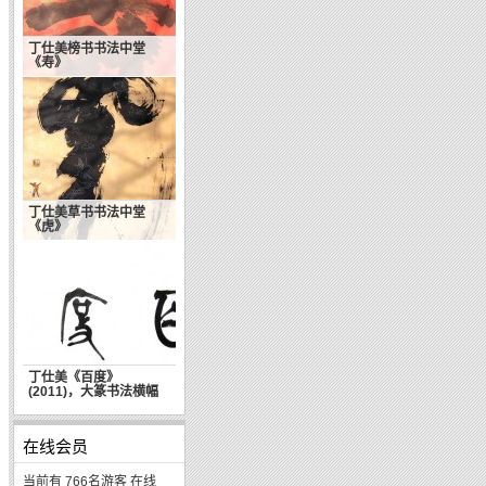
丁仕美榜书书法中堂
《寿》
丁仕美草书书法中堂
成功靠天靠地靠自己(俞
《虎》
敏洪）
丁仕美《百度》
(2011)，大篆书法横幅
在线会员
当前有 766名游客 在线