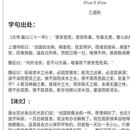
85cm X 45cm
乙酉秋
字句出处：
《左传·襄公三十一年》：“居安思危，思则有备，有备无患，敢以此规
上谓侍臣曰：“治国如治病，病虽愈，犹宜将护。傥遽自放纵，病复
安，四夷俱服，诚自古所希，然朕日慎一日，唯惧不终，故欲数闻卿
魏征曰：“内外治安，臣不以为喜，唯喜陛下居安思危耳。”
魏征曰：臣闻求木之长者，必固其根本；欲流之远者，必浚其泉源；
源不深而望流之远，根不固而求木之长，德不厚而思国之安，臣虽下
乎？人君当神器之重，居域中之大，将崇极天之峻，永保无疆之休，
德不处其厚，情不胜其欲，斯亦伐根以求木茂，塞源而欲流长。
【译文】：
唐太宗对亲近的大臣们说：“治国就像治病一样，即使病好了，也应
放开纵欲，一旦旧病复发，就没有办法解救了。现在国家很幸运地得
族都服从，这真是自古以来所罕有的，但是我一天比一天小心，只害