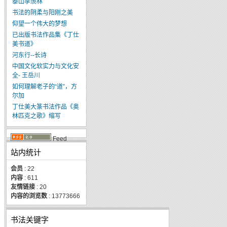
泰山季羡林
书法的阴柔与阳刚之美
仰望一个伟大的梦想
已出版书法作品集《丁仕
美书道》
河东行--长诗
中国文化软实力与文化安
全- 王岳川
如何理解老子的“道”，方
尔加
丁仕美大篆书法作品《奥
林匹克之歌》缩写
Feed
站内统计
会员
: 22
内容
: 611
友情链接
: 20
内容的浏览数
: 13773666
书法关键字