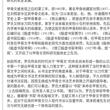
研究的长足发展。
甲骨文被发现之后的第三年，即1902年，著名甲骨收藏家刘鹗(1857—
在刘鹗家中见其甲骨文拓本，叹为“汉以来若张、杜、杨、许诸儒所不得
学史上第一部甲骨著录——《铁云藏龟》，即是由罗氏亲手墨拓并热
罗氏又倾全力四方搜求，甚至于派亲属去安阳小屯村坐地收购，先后
内学者中最大的收藏家。为使这批珍贵的甲骨材料得以流布，罗氏不
后编印出《殷虚书契》(1911年)、《殷虚书契菁华》(1914年)、《铁云
虚书契后编》(1916年)、《殷虚书契续编》(1933年)等，在甲骨
时其在甲骨文字考释和殷商史研究方面也成就卓然，先后出版《殷商贞卜
《殷虚书契考释》(1914年)、《增订殷虚书契考释》(1927年)等，
观”，又开启了以甲骨文资料研究殷商史之先河。
如前所述，罗氏所处的时代对于“甲骨文”的命名尚未形成一致的认
中第一个提出甲骨文是“殷人刀笔文字”。这种提法表明了当时学者
骨文字之间的关系。从书法史学的角度来看，对于甲骨文“以刀代笔
地成为甲骨文书法艺术转换的知识准备。令人婉惜的是，不久刘鹗即
付诸书法实践，因而无缘成为甲骨文书法艺术转换之开端的倡导者。
录的篇名中，我们可以看出，罗氏大都是以“书契”来命名甲骨文的。
“上古结绳而治，后世圣人易之以书契。”我们以为，罗氏在体验甲骨文
础上，屡屡借“书契”命名殷墟文字，无疑又将人们对于甲骨文字感
步。这对于后来的甲骨文引入现代书法以及董作宾、郭沫若诸先生对甲
注与研究无疑也是一个极有益的提示。