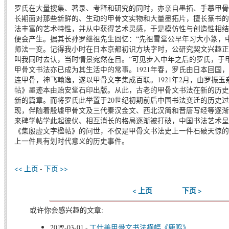
罗氏在大量搜集、著录、考释和研究的同时，亦亲自墨拓、手摹甲骨
长期面对那些新鲜的、生动的甲骨文实物和大量墨拓片，擅长篆书的
法丰富的艺术特性，并从中获得艺术灵感，于是模仿性与创造性相结
便会产生。据其长孙罗继祖先生回忆：“先祖雪堂公早年习大小篆，
师法一变。记得我小时在日本京都初识方块字时，公研究契文兴趣正
叫我同时去认，当时情景宛然在目。”可见步入中年之后的罗氏，于
甲骨文书法亦已成为其生活中的常事。1921年春，罗氏由日本回国
连甲骨，神飞翰逸，遂以甲骨文字集成百联。1921年2月，由罗振
帖》墨迹本由贻安堂石印出版。从此，古老的甲骨文书法在新的历史
新的篇章。而将罗氏此举置于20世纪初期前后中国书法变迁的历史
现，伴随着殷墟甲骨文及三代秦汉金文、西北汉简和晋唐写经等逐渐
来碑学帖学此起彼伏、相互消长的格局逐渐被打破，中国书法艺术呈
《集殷虚文字楹帖》的问世，不仅是甲骨文书法史上一件石破天惊的
上一件具有划时代意义的历史事件。
<< 上页
-
下页 >>
< 上页
下页 >
或许你会感兴趣的文章:
2012-03-01
-
丁仕美甲骨文书法横幅《鹿鸣》