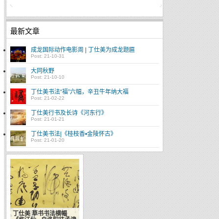
最新文章
成龙国际动作电影周 | 丁仕美为成龙题匾
Post: 21-10-31
大同秋野
Post: 21-10-10
丁仕美书法“福”六幅，辛丑牛年纳大福
Post: 21-02-22
丁仕美行书及长诗《河东行》
Post: 21-01-21
丁仕美书法|《桂枝香•金陵怀古》
Post: 21-01-20
中国书法入人类非遗名
录
丁仕美 草书书法横幅