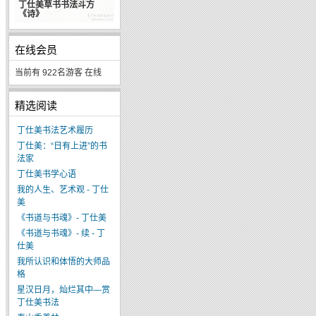
丁仕美草书书法斗方
《诗》
在线会员
当前有 922名游客 在线
精选阅读
丁仕美书法艺术履历
丁仕美：“日有上进”的书
法家
丁仕美书学心语
我的人生、艺术观 - 丁仕
美
《书道与书魂》- 丁仕美
《书道与书魂》- 续 - 丁
仕美
我所认识和体悟的大师品
格
星汉日月，灿烂其中—赏
丁仕美书法