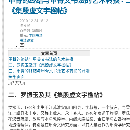
甲骨的终结与甲骨文书法的艺术转换 - 
《集殷虚文宇楹帖》
2010-12-24 18:12
陈爱民
点击数: 36584
单元:
中国书法
-
书法论文
文章首页
甲骨的终结与甲骨文书法的艺术转换
二、罗振玉及其《集殷虚文宇楹帖》
三、甲骨的终结与甲骨文书法艺术转换的开端
全部页面
页2 共3页
二、罗振玉及其《集殷虚文宇楹帖》
罗振玉，1866年出生于江苏淮安府山阳县，字叔蕴，一字叔言，号
江上虞县永丰乡，又称上虞人、永丰乡人。1940年病逝于旅顺。罗
在汉晋简牍、敦煌写本与敦煌学、内阁大库档案、金石学与古器物学
均造诣精深。特别是在甲骨文研究方面，以其大量著作为甲骨学研究