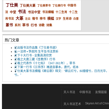
丁仕美
丁仕美大篆
中国书
丁仕美草书
丁仕美行书
书法
中堂
书法中堂
法
书法横幅
十二生肖
十二生
大篆
横幅
肖书法
楷书
榜书
生肖诗
左云
汉字
白晋
篆书
草书
行书
系列
诗歌
诗集
热门文章
已出版书法作品集《丁仕美书道》
弘一法师 • 李叔同 生平及书法赏析
天下十大行书 - 全集高清欣赏
王羲之大唐三藏《圣教序》行书
王羲之代表作《十七帖》（347-361年），草书
天下第一行书《兰亭序》褚遂良摹本，唐代，纸本
丁仕美大篆书法横幅《卿云歌》释文：“卿云烂兮，纠缦缦兮，日月光华，
兮。”
天人书法
中国书法
友情链接
Skyren Art of Chi
天人书法艺术