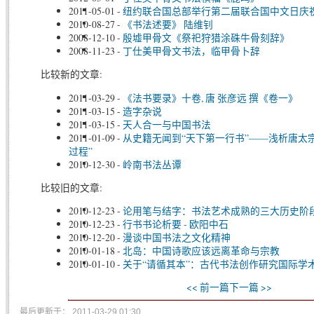
2011-05-01
-
纽约联合国总部举行第二届联合国中文日庆
2010-08-27
-
《书法述要》 陆维钊
2008-12-10
-
殷墟甲骨文《祭祀狩猎涂硃牛骨刻辞》
2008-11-23
-
丁仕美甲骨文书法，临甲骨卜辞
比较新的文章:
2011-03-29
-
《法书要录》十卷, 唐 张彦远 撰《卷一》
2011-03-15
-
造字杂说
2011-03-15
-
天人合一与中国书法
2011-01-09
-
从史籍无闻到“天下第一行书”——浅析唐太
过程”
2010-12-30
-
岭南书法丛谭
比较旧的文章:
2010-12-23
-
论用笔与结字：书法艺术成熟的三大历史阶
2010-12-23
-
行书书论析要 - 欧阳中石
2010-12-20
-
漫谈中国书法之文化精神
2010-01-18
-
北岛：中国诗歌应该远离革命与宗教
2010-01-10
-
关于“请循其本”：古代书法创作研究国际学
<< 前一篇
下一篇 >>
最后更新于： 2011-03-29 01:30