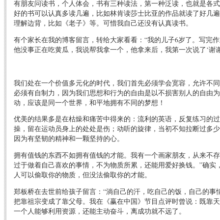
有朋友问读书，个人体会，书有三种读法，第一种泛读，也就是各式
好的书可以认真多读几遍，比如林肯读莎士比亚的作品就读了好几遍
理解边背，比如《老子》等。可惜我自己还没有认真读书。
有个家长在我的博客留言，转给大家看看：“我的儿子6岁了。写完
他没事正在吃黄瓜，我说帮我拿一个，他拿来后，我第一次说了‘谢谢
我们处在一个价值多元化的时代，我们首先必须学会宽容，允许不同
必须有自制力，因为我们思想和行为的自由是以不损害别人的自由为
动，应该是同一个世界，和平地拥有不同的梦想！
优美的结果多是在枯燥和痛苦中得来的：流利的英语，反复练习的过
操，留在运动员身上的处处是伤；动听的旋律，当初不知拉断过多少
因为有坚韧的精神和一颗坚持的心。
拥有值钱的东西不如拥有值钱的才能。我有一个画家朋友，从来不存
过于做着自己喜欢的事情，不为物质所累，还能用爱好换钱。”确实
人可以偷取你的物质，但没法偷取你的才能。
郑板桥在去世前给孩子留言：“淌自己的汗，吃自己的饭，自己的事
把靠祖宗变成了靠父母。我在《赢在中国》节目点评时曾说：既靠天
一个人能够利用资源，还能主动奋斗，离成功就不远了。