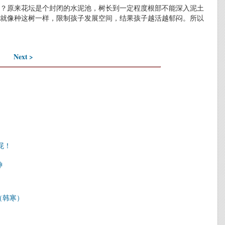
？原来花坛是个封闭的水泥池，树长到一定程度根部不能深入泥土
就像种这树一样，限制孩子发展空间，结果孩子越活越郁闷。所以
Next >
屁！
坤
（韩寒）