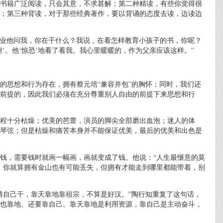
书籍广泛阅读，只会其意，不求甚解；第二种精读，有些你觉得很
；第三种背读，对于那些经典著作，要以背诵的态度去读，边读边
作业他问我，你在干什么？我说，在看怎样教育小孩子的书，你呢？
’。他‘惊恐’地看了看我。我心里暖暖的，作为父亲应该这样。”
的思想和行为存在，拥有蔡元培“兼容并包”的胸怀；同时，我们还
前提的，因此我们必须在充分尊重别人自由的前提下来思想和行
程十分枯燥；优美的芭蕾，演员的脚尖全部磨出血泡；迷人的体
琴弦；但是枯燥和痛苦本身并不能保证优美，最后的优美和出色是
钱，需要钱时就画一幅画，画就变成了钱。他说：“人生最惬意的莫
，你就算拥有金山也有可能丢失，但拥有才能走到哪里都能带着，别
情自己干，靠天靠地靠祖宗，不算是好汉。”陶行知重复了这句话，
也靠地、还要靠自己。靠天靠地是利用资源，靠自己是主动奋斗，