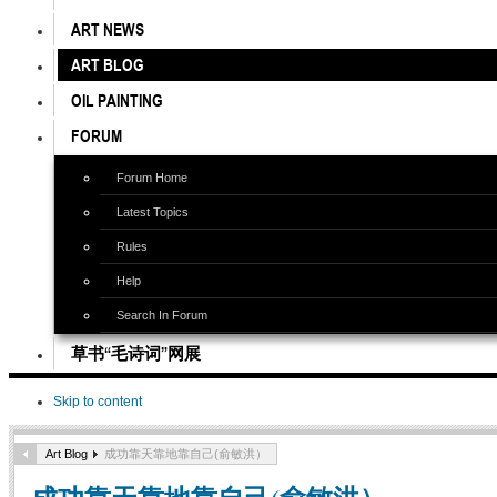
ART NEWS
ART BLOG
OIL PAINTING
FORUM
Forum Home
Latest Topics
Rules
Help
Search In Forum
草书“毛诗词”网展
Skip to content
Art Blog
成功靠天靠地靠自己(俞敏洪）