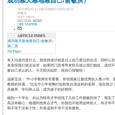
成功靠天靠地靠自己(俞敏洪）
SATURDAY, 12 DECEMBER 2009 00:53
俞敏洪
HITS: 29076
SECTION:
NEWS
-
LIFE STATION
ARTICLE INDEX
成功靠天靠地靠自己(俞敏洪）
第二页
All Pages
有人问成功是什么，我觉得成功就是过上自己爱过的生活，同时心灵
来喜悦我们就去追求，如果闭门思考带来快乐就让我们独处。成功不
被自己承认的人。今天阳光灿烂，祝你心情愉快！
温家宝说：“中小学教师非常重要，有些国家让最优秀的人教小学。
教师的待遇。”过去中小学有陶行知和朱自清这样的老师，现在很少
高修养、学问和人品，成为孩子的好榜样。
碰到一个学生，自认为特有才华但找了几份工作都被拒掉了，我见了
高没有耐心，能感到他有点才气，但我也不敢用这样的人，有才华不
和不等于没有个性，外表温和不等于没有傲骨。