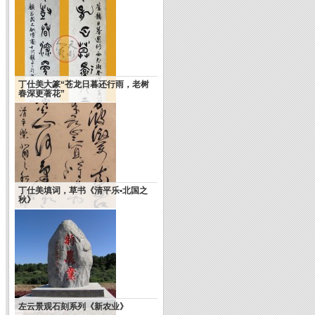
丁仕美大篆“苍龙日暮还行雨，老树
春深更著花”
丁仕美填词，草书《清平乐•北国之
文怀沙现身武汉 自嘲：我是什么大
秋》
师？狗屁！
左云景观石刻系列《新农业》