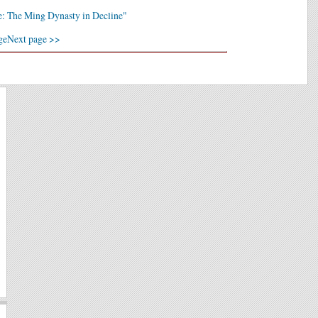
: The Ming Dynasty in Decline"
ge
Next page >>