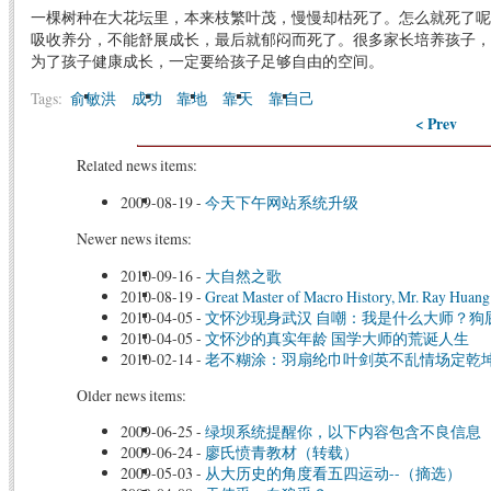
一棵树种在大花坛里，本来枝繁叶茂，慢慢却枯死了。怎么就死了呢
吸收养分，不能舒展成长，最后就郁闷而死了。很多家长培养孩子，
为了孩子健康成长，一定要给孩子足够自由的空间。
Tags:
俞敏洪
成功
靠地
靠天
靠自己
< Prev
Related news items:
2009-08-19
-
今天下午网站系统升级
Newer news items:
2010-09-16
-
大自然之歌
2010-08-19
-
Great Master of Macro History, Mr. Ray Huang
2010-04-05
-
文怀沙现身武汉 自嘲：我是什么大师？狗
2010-04-05
-
文怀沙的真实年龄 国学大师的荒诞人生
2010-02-14
-
老不糊涂：羽扇纶巾叶剑英不乱情场定乾
Older news items:
2009-06-25
-
绿坝系统提醒你，以下内容包含不良信息
2009-06-24
-
廖氏愤青教材（转载）
2009-05-03
-
从大历史的角度看五四运动--（摘选）