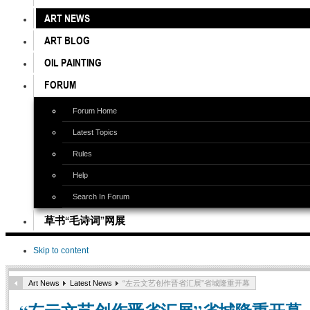
ART NEWS
ART BLOG
OIL PAINTING
FORUM
Forum Home
Latest Topics
Rules
Help
Search In Forum
草书“毛诗词”网展
Skip to content
Art News
Latest News
“左云文艺创作晋省汇展”省城隆重开幕