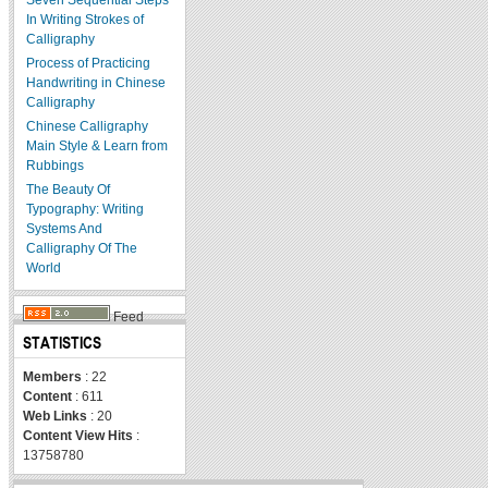
In Writing Strokes of
Calligraphy
Process of Practicing
Handwriting in Chinese
Calligraphy
Chinese Calligraphy
Main Style & Learn from
Rubbings
The Beauty Of
Typography: Writing
Systems And
Calligraphy Of The
World
Feed
STATISTICS
Members
: 22
Content
: 611
Web Links
: 20
Content View Hits
:
13758780