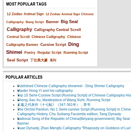
MOST POPULAR TAGS
12 Zodiac Animal Sign
12 Zodiac Animal Sign Chinese
Big Seal
Banner
Calligraphy
Bang Script
Calligraphy
Calligraphy Central Scroll
Central Scroll
Chinese Calligraphy
Chinese
Ding
Cursive Script
Calligraphy Banner
Shimei
Poetry
Regular Script
Running Script
Seal Script
丁仕美大篆
系列
POPULAR ARTICLES
Published Chinese Calligraphy showreel - Ding Shimei Calligraphy
Master Hong Yi and his calligraphy
Top 10 Semi-Cursive Script (Running Script) of Chinese Calligraphy His
Sheng Jiao Xu, Masterpiece of Wang Xizhi, Running Script
王羲之代表作《十七帖》（347-361年），草书
The Orchid Pavilion, No 1 Semi-cursive Script (Running Script) in Chin
Calligraphy History, Chu Suiliang Facsimile edition, Tang Dynasty
National Song of the Republic of China(Beiyang government), Big Seal 
Banner
Yuan Dynasty, Zhao Mengfu Calligraphy "Rhapsody on Goddess of Luo