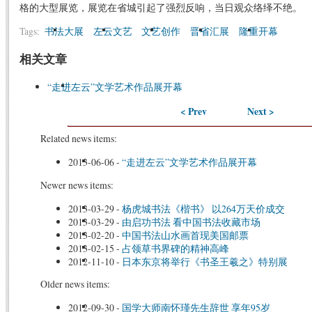
格的大型展览，展览在省城引起了强烈反响，当日观众络绎不绝。
Tags:
书法大展
左云文艺
文艺创作
晋省汇展
隆重开幕
相关文章
“走进左云”文学艺术作品展开幕
< Prev
Next >
Related news items:
2013-06-06
-
“走进左云”文学艺术作品展开幕
Newer news items:
2013-03-29
-
杨虎城书法《楷书》 以264万天价成交
2013-03-29
-
由启功书法 看中国书法收藏市场
2013-02-20
-
中国书法山水画首现美国邮票
2013-02-15
-
占领草书界碑的精神高峰
2012-11-10
-
日本东京将举行《书圣王羲之》特别展
Older news items:
2012-09-30
-
国学大师南怀瑾先生辞世 享年95岁