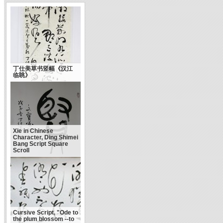
丁仕美草书竖幅《汉江
临眺》
Xie in Chinese
Character, Ding Shimei
Bang Script Square
Scroll
Cursive Script, "Ode to
the plum blossom --to