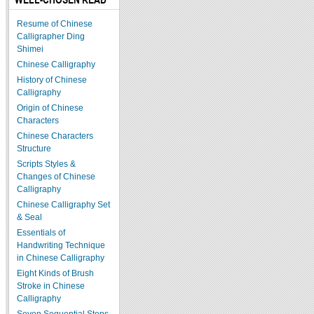
Resume of Chinese
Calligrapher Ding
Shimei
Chinese Calligraphy
History of Chinese
Calligraphy
Origin of Chinese
Characters
Chinese Characters
Structure
Scripts Styles &
Changes of Chinese
Calligraphy
Chinese Calligraphy Set
& Seal
Essentials of
Handwriting Technique
in Chinese Calligraphy
Eight Kinds of Brush
Stroke in Chinese
Calligraphy
Seven Sequential Steps