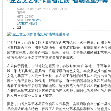
“左云文艺创作晋省汇展”省城隆重开幕
SUNDAY, 04 NOVEMBER 2012 21:48
张静玉
HITS: 15407
SECTION:
NEWS
-
LATEST NEWS
10月31日，山西省文联大厦展览厅内气氛热烈，名士云集。由省文
县政府联合主办，省书法家协会、省美术家协会、省摄影家协会共同
展”隆重开幕，500多件书法、绘画、摄影、文学作品和民间工艺美
省内各地的近千名文艺界嘉宾参加了开幕式。
左云位于晋北，古时地处边塞要冲，春秋时称为“白羊地”。千百年
域，形成了具有边塞风情、底蕴深厚的特色文化。本次展览推出的50
文化的孕育下，左云土生土长、在左云工作过的以及从左云走出来的
展出的作品多数力雄气满，野逸狂放，有一种洒脱雄健之风和气雄韵
者看了展出作品后颇有感触地说。这次展览的作品多以左云的特色边
在开拓本地艺术家和文艺爱好者的艺术视野，同时也为发展中的左云
现左云文化事业大发展大繁荣。
据悉，由省文学艺术界联合会和左云县委、县政府联合举办的一县文
品极具浓郁地方特色，代表了左云的文化艺术品位和档次，这也是左