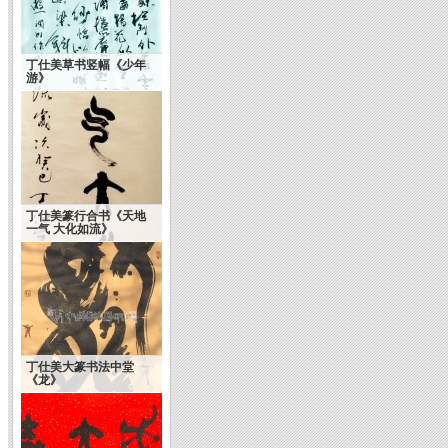
丁仕美草书竖幅《少年
游》
丁仕美篆行合书《天地
一气 大化如流》
丁仕美大篆书法中堂
《龙》