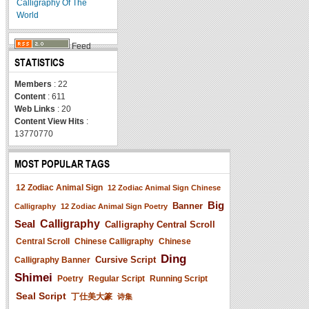
Calligraphy Of The
World
Feed
STATISTICS
Members
: 22
Content
: 611
Web Links
: 20
Content View Hits
:
13770770
MOST POPULAR TAGS
12 Zodiac Animal Sign
12 Zodiac Animal Sign Chinese
Big
Banner
Calligraphy
12 Zodiac Animal Sign Poetry
Seal
Calligraphy
Calligraphy Central Scroll
Central Scroll
Chinese Calligraphy
Chinese
Ding
Cursive Script
Calligraphy Banner
Shimei
Poetry
Regular Script
Running Script
Seal Script
丁仕美大篆
诗集