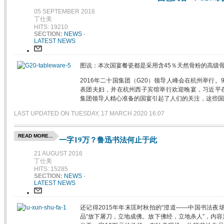
05 SEPTEMBER 2016
丁仕美
HITS: 19210
SECTION:
NEWS
-
LATEST NEWS
图说：本次国宴餐瓷都是采用含45％天然骨粉的高级
2016年二十国集团（G20）领导人峰会在杭州举行
表团夫妇，并在杭州西子宾馆举行欢迎晚宴，习近平
集团领导人精心准备的国宴引起了人们的关注，这些国
LAST UPDATED ON TUESDAY, 17 MARCH 2020 16:07
READ MORE...
一字19万？鲁迅书法何止于此
21 AUGUST 2016
丁仕美
HITS: 15285
SECTION:
NEWS
-
LATEST NEWS
还记得2015年年末匡时秋拍的“澄道——中国书法夜
品“放下屠刀，立地成佛。放下佛经，立地杀人”，内