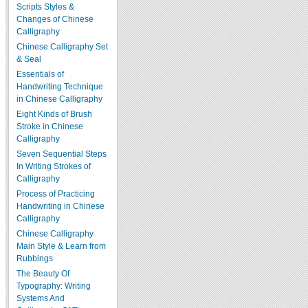
Scripts Styles &
Changes of Chinese
Calligraphy
Chinese Calligraphy Set
& Seal
Essentials of
Handwriting Technique
in Chinese Calligraphy
Eight Kinds of Brush
Stroke in Chinese
Calligraphy
Seven Sequential Steps
In Writing Strokes of
Calligraphy
Process of Practicing
Handwriting in Chinese
Calligraphy
Chinese Calligraphy
Main Style & Learn from
Rubbings
The Beauty Of
Typography: Writing
Systems And