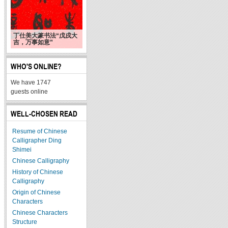
丁仕美大篆书法“戊戌大
吉，万事如意”
WHO'S ONLINE?
We have 1747
guests online
WELL-CHOSEN READ
Resume of Chinese
Calligrapher Ding
Shimei
Chinese Calligraphy
History of Chinese
Calligraphy
Origin of Chinese
Characters
Chinese Characters
Structure