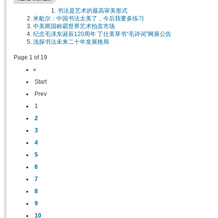
书法是艺术的最高审美形式
米歇尔：中国书法太美了，今后我要多练习
中美两国称霸世界艺术拍卖市场
纪念毛泽东诞辰120周年 丁仕美草书“毛诗词”网展公告
浅探书法未来二十年发展格局
Page 1 of 19
«
Start
Prev
1
2
3
4
5
6
7
8
9
10