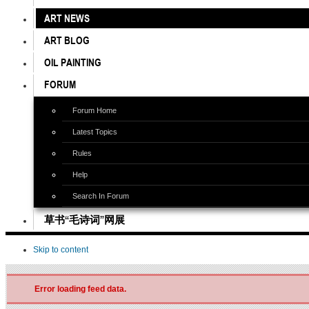
ART NEWS
ART BLOG
OIL PAINTING
FORUM
Forum Home
Latest Topics
Rules
Help
Search In Forum
草书“毛诗词”网展
Skip to content
Error loading feed data.