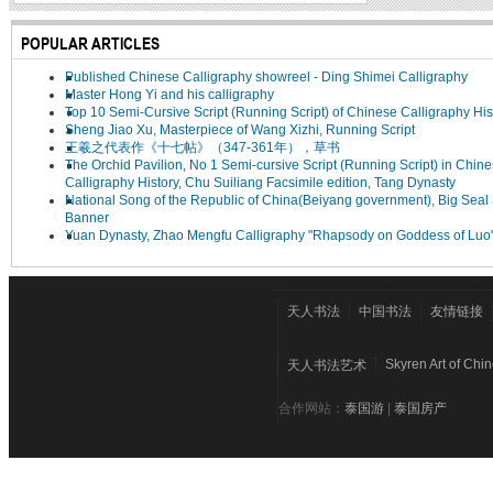
POPULAR ARTICLES
Published Chinese Calligraphy showreel - Ding Shimei Calligraphy
Master Hong Yi and his calligraphy
Top 10 Semi-Cursive Script (Running Script) of Chinese Calligraphy His
Sheng Jiao Xu, Masterpiece of Wang Xizhi, Running Script
王羲之代表作《十七帖》（347-361年），草书
The Orchid Pavilion, No 1 Semi-cursive Script (Running Script) in Chin
Calligraphy History, Chu Suiliang Facsimile edition, Tang Dynasty
National Song of the Republic of China(Beiyang government), Big Seal 
Banner
Yuan Dynasty, Zhao Mengfu Calligraphy "Rhapsody on Goddess of Luo
天人书法
中国书法
友情链接
Skyren Art of Chi
天人书法艺术
合作网站：
泰国游
|
泰国房产