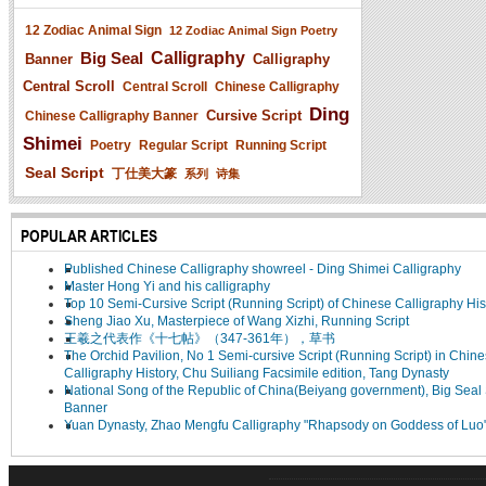
12 Zodiac Animal Sign
12 Zodiac Animal Sign Poetry
Big Seal
Calligraphy
Banner
Calligraphy
Central Scroll
Central Scroll
Chinese Calligraphy
Ding
Cursive Script
Chinese Calligraphy Banner
Shimei
Poetry
Regular Script
Running Script
Seal Script
丁仕美大篆
系列
诗集
POPULAR ARTICLES
Published Chinese Calligraphy showreel - Ding Shimei Calligraphy
Master Hong Yi and his calligraphy
Top 10 Semi-Cursive Script (Running Script) of Chinese Calligraphy His
Sheng Jiao Xu, Masterpiece of Wang Xizhi, Running Script
王羲之代表作《十七帖》（347-361年），草书
The Orchid Pavilion, No 1 Semi-cursive Script (Running Script) in Chin
Calligraphy History, Chu Suiliang Facsimile edition, Tang Dynasty
National Song of the Republic of China(Beiyang government), Big Seal 
Banner
Yuan Dynasty, Zhao Mengfu Calligraphy "Rhapsody on Goddess of Luo