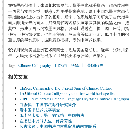
在指墨画创作上，张泽川极富灵气，指墨画也称手指画，作画过程中
一切景与物的造型、赋彩，均用手指来完成，属于中国水墨写意画范
手指腹在纸上抹出竹子的图形。后来，他系统地学习研究了古代指墨
画大师潘天寿的画风，沿袭清代著名指头画家高其佩的戏墨之作，把
其中，形成了自己的指墨画风格。张泽川通过点、擦、勾、压等用指
使指，使指如使意。他的玉筋篆、屋漏痕等似断非断、似直非直的指
重古厚的墨韵意味，达到意趣磅礴、墨韵淋漓的效果。
张泽川现为美国亚洲艺术院院士，现居美国洛杉矶。近年，张泽川多次
年，人民美术出版社出版了《当代美术家张泽川画集》。
Tags:
Chinese Calligraphy
山水画
张泽川
美国邮票
相关文章
Chinese Calligraphy: The Typical Sign of Chinese Culture
Traditional Chinese Calligraphy tools for world heritage list
2011 UN celebrates Chinese Language Day with Chinese Calligraphy
白谦慎－中国书法海外研究简介
看中国书法的龙字演变
纸上的太极，墨上的气功：中国书法
在书法中品味人生，修身养性
阅古杂谈：中国书法与古典家具的内在联系