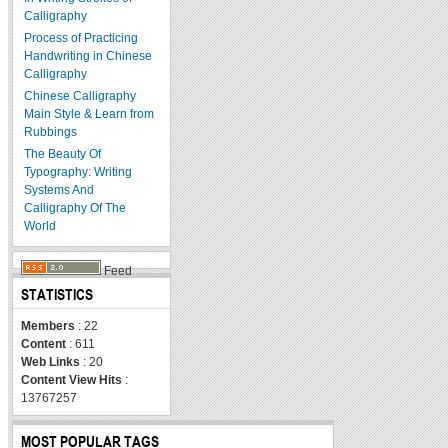
Calligraphy
Process of Practicing
Handwriting in Chinese
Calligraphy
Chinese Calligraphy
Main Style & Learn from
Rubbings
The Beauty Of
Typography: Writing
Systems And
Calligraphy Of The
World
Feed
STATISTICS
Members
: 22
Content
: 611
Web Links
: 20
Content View Hits
:
13767257
MOST POPULAR TAGS