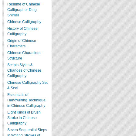
Resume of Chinese
Calligrapher Ding
Shimei
Chinese Calligraphy
History of Chinese
Calligraphy
Origin of Chinese
Characters
Chinese Characters
Structure
Scripts Styles &
Changes of Chinese
Calligraphy
Chinese Calligraphy Set
& Seal
Essentials of
Handwriting Technique
in Chinese Calligraphy
Eight Kinds of Brush
Stroke in Chinese
Calligraphy
Seven Sequential Steps
In Writing Strokes of