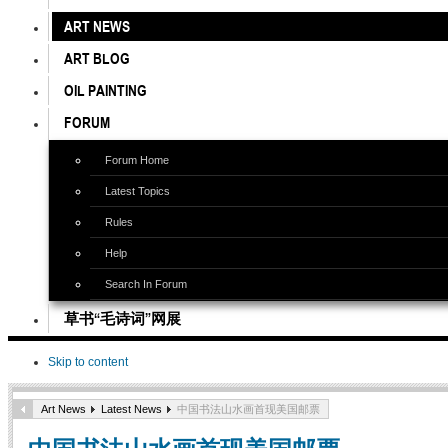
ART NEWS
ART BLOG
OIL PAINTING
FORUM
Forum Home
Latest Topics
Rules
Help
Search In Forum
草书“毛诗词”网展
Skip to content
Art News
Latest News
中国书法山水画首现美国邮票