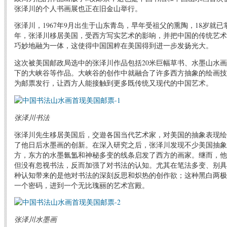
张泽川的个人书画展也正在旧金山举行。
张泽川，1967年9月出生于山东青岛，早年受祖父的熏陶，18岁就已
年，张泽川移居美国，受西方写实艺术的影响，并把中国的传统艺术
巧妙地融为一体，这使得中国国粹在美国得到进一步发扬光大。
这次被美国邮政局选中的张泽川作品包括20米巨幅草书、水墨山水
下的大峡谷等作品。大峡谷的创作中就融合了许多西方抽象的绘画技
为邮票发行，让西方人能接触到更多既传统又现代的中国艺术。
张泽川书法
张泽川先生移居美国后，交遊各国当代艺术家，对美国的抽象表现绘
了他日后水墨画的创新。在深入研究之后，张泽川发现不少美国抽象
方，东方的水墨氤氲和神秘多变的线条启发了西方的画家。继而，他
但没有忽视书法，反而加强了对书法的认知。尤其在笔法多变、别具
种认知带来的是他对书法的深刻反思和炽热的创作欲；这种黑白两极
一个密码，进到一个无比瑰丽的艺术宫殿。
张泽川水墨画