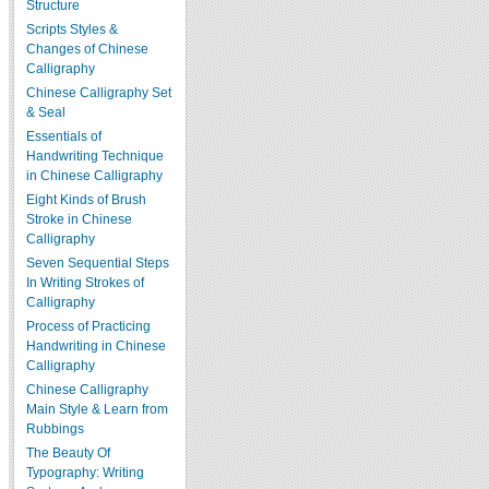
Structure
Scripts Styles &
Changes of Chinese
Calligraphy
Chinese Calligraphy Set
& Seal
Essentials of
Handwriting Technique
in Chinese Calligraphy
Eight Kinds of Brush
Stroke in Chinese
Calligraphy
Seven Sequential Steps
In Writing Strokes of
Calligraphy
Process of Practicing
Handwriting in Chinese
Calligraphy
Chinese Calligraphy
Main Style & Learn from
Rubbings
The Beauty Of
Typography: Writing