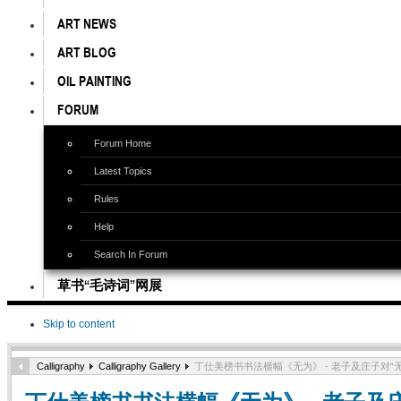
ART NEWS
ART BLOG
OIL PAINTING
FORUM
Forum Home
Latest Topics
Rules
Help
Search In Forum
草书“毛诗词”网展
Skip to content
Calligraphy
Calligraphy Gallery
丁仕美榜书书法横幅《无为》 - 老子及庄子对“