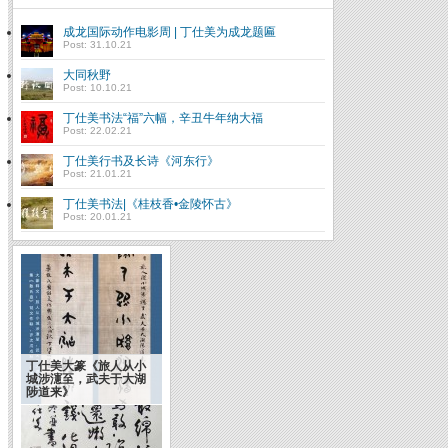
成龙国际动作电影周 | 丁仕美为成龙题匾
Post: 31.10.21
大同秋野
Post: 10.10.21
丁仕美书法“福”六幅，辛丑牛年纳大福
Post: 22.02.21
丁仕美行书及长诗《河东行》
Post: 21.01.21
丁仕美书法|《桂枝香•金陵怀古》
Post: 20.01.21
丁仕美大篆《旅人从小
城涉瀗至，武夫于大湖
陟道来》