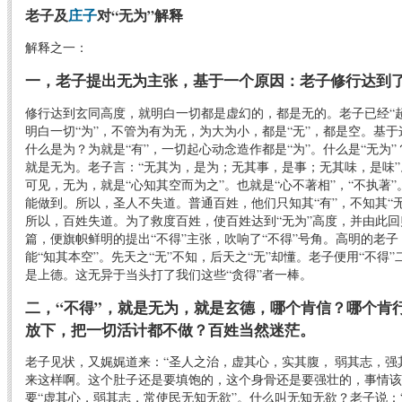
老子及
庄子
对
“无为”解释
解释之一：
一，老子提出无为主张，基于一个原因：老子修行达到
修行达到玄同高度，就明白一切都是虚幻的，都是无的。老子已经“
明白一切“为”，不管为有为无，为大为小，都是“无”，都是空。基于
什么是为？为就是“有”，一切起心动念造作都是“为”。什么是“无为”？
就是无为。老子言：“无其为，是为；无其事，是事；无其味，是味
可见，无为，就是“心知其空而为之”。也就是“心不著相”，“不执著”
能做到。所以，圣人不失道。普通百姓，他们只知其“有”，不知其“无”
所以，百姓失道。为了救度百姓，使百姓达到“无为”高度，并由此
篇，便旗帜鲜明的提出“不得”主张，吹响了“不得”号角。高明的老子
能“知其本空”。先天之“无”不知，后天之“无”却懂。老子便用“不得”
是上德。这无异于当头打了我们这些“贪得”者一棒。
二，“不得”，就是无为，就是玄德，哪个肯信？哪个肯
放下，把一切活计都不做？百姓当然迷茫。
老子见状，又娓娓道来：“圣人之治，虚其心，实其腹， 弱其志，强
来这样啊。这个肚子还是要填饱的，这个身骨还是要强壮的，事情该
要“虚其心，弱其志，常使民无知无欲”。什么叫无知无欲？老子说：