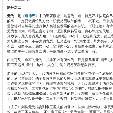
解释之二：
无为
，是《
道德经
》中的重要概念。其意为：道，就是严格按照自己
的事，一定要做得恰到好处；职责范围以外的事，一概不做。后来演
道教徒对自然界的运行和人类社会发展的基本认识。《明道篇》有诗
无为便有为。得意忘言方了彻，泥形执象转昏迷。身心静定包天地，
真妙诀，几人会得几人知。”《道德经》中有十二处提到无为。第三章
为是顺应自然，不妄为的意思。杜光庭称：“无为之理，其大矣哉。
不去，迫而不应，感而不动，坚滞而不流，卷握而不散也。谓其私志
循理而举事，因资而立功，事成而身不伐，功立而名不有。”
由此可见，道家的无为，并非不求有所作为，只是指凡事要“顺天之
而不要违反“天时、地性、人心”，凭主观愿望和想象行事。
老子的“无为”学说，当代的哲学家和政治家们多把它当作一个消极
的。从《道德经》的全篇哲学理念的反映，无为其实就是无主观臆断
切遵循客观规律的行为。按现在通常的说法，无为，就是科学的作为
是积极的作为。其实现代词汇里的“消极”和“积极”，都是以讹传讹
极，就是消除偏执和极端，是非常对头的行为；积极，就是强化偏执
为。既然已经以讹传讹，实在无可奈何。只望细心研究的人，读到此
《庄子》则将无为推衍到帝王圣人的治世中，认为“虚静恬淡、寂寞
也。故帝王圣人休矣”，不过帝王应该“以无为为常”，而臣下却是要“