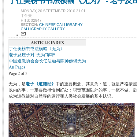
丁仕美榜书书法横幅《无为》 - 老子及
MONDAY, 20 SEPTEMBER 2010 21:01
丁仕美
HITS: 32847
SECTION:
CHINESE CALLIGRAPHY
-
CALLIGRAPHY GALLERY
ARTICLE INDEX
丁仕美榜书书法横幅《无为》
老子及庄子对“无为”解释
中国道教协会会长任法融与陈帅佛谈无为
All Pages
Page 2 of 3
无为，是
老子《道德经》
中的重要概念。其意为：道，就是严格按照
以内的事，一定要做得恰到好处；职责范围以外的事，一概不做。后
成为道教徒对自然界的运行和人类社会发展的基本认识。