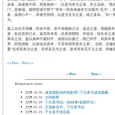
余条，虽道路不同，而执相则一，以是为有为之道，失之远矣。”陈
门，思鼻端，观明堂或守脐下”等等一些具体操作方法视为“无为”，
条，虽用心不一，而著空则同，以是为无为之道，错之多矣。”刘一明
为。
盖人自先天埋藏，性命不固，若不得栽接之法，返还之道，焉能延年
者，欲还其所已去，返其所本有，此系窃阴阳，夺造化，转生杀之道
寒灰之说。盖以真种不能到手，须假法以摄之，既已到手，则原本复
养，防危虑险，以保全此原本，不至有得而复失之患”。当然，在修
要“先求其有为之道，后求其无为之道，更求其有无不立之道，则修
<< Prev
-
Next >>
< Prev
Next >
Related news items:
2021-10-30
-
成龙国际动作电影周 | 丁仕美为成龙题匾
2021-10-10
-
大同秋野
2021-01-20
-
丁仕美书法|《桂枝香•金陵怀古》
2021-01-19
-
王昌龄诗书，丁仕美书法
2021-01-19
-
千古圣手张伯英