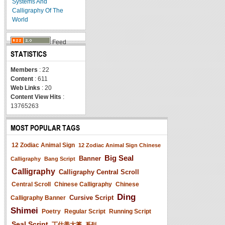
Systems And
Calligraphy Of The
World
Feed
STATISTICS
Members
: 22
Content
: 611
Web Links
: 20
Content View Hits
:
13765263
MOST POPULAR TAGS
12 Zodiac Animal Sign
12 Zodiac Animal Sign Chinese
Big Seal
Banner
Calligraphy
Bang Script
Calligraphy
Calligraphy Central Scroll
Central Scroll
Chinese Calligraphy
Chinese
Ding
Cursive Script
Calligraphy Banner
Shimei
Poetry
Regular Script
Running Script
Seal Script
丁仕美大篆
系列