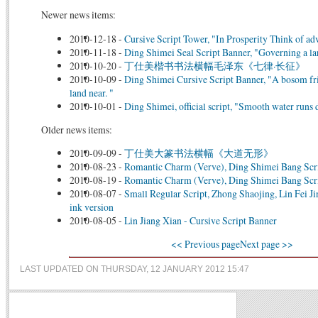
Newer news items:
2010-12-18
-
Cursive Script Tower, "In Prosperity Think of ad
2010-11-18
-
Ding Shimei Seal Script Banner, "Governing a larg
2010-10-20
-
丁仕美楷书书法横幅毛泽东《七律·长征》
2010-10-09
-
Ding Shimei Cursive Script Banner, "A bosom frie
land near. "
2010-10-01
-
Ding Shimei, official script, "Smooth water runs
Older news items:
2010-09-09
-
丁仕美大篆书法横幅《大道无形》
2010-08-23
-
Romantic Charm (Verve), Ding Shimei Bang Scr
2010-08-19
-
Romantic Charm (Verve), Ding Shimei Bang Scr
2010-08-07
-
Small Regular Script, Zhong Shaojing, Lin Fei Jin
ink version
2010-08-05
-
Lin Jiang Xian - Cursive Script Banner
<< Previous page
Next page >>
LAST UPDATED ON THURSDAY, 12 JANUARY 2012 15:47