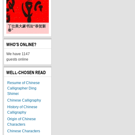
丁仕美大篆书法“恭贺新
春”
WHO'S ONLINE?
We have 1147
guests online
WELL-CHOSEN READ
Resume of Chinese
Calligrapher Ding
Shimei
Chinese Calligraphy
History of Chinese
Calligraphy
Origin of Chinese
Characters
Chinese Characters