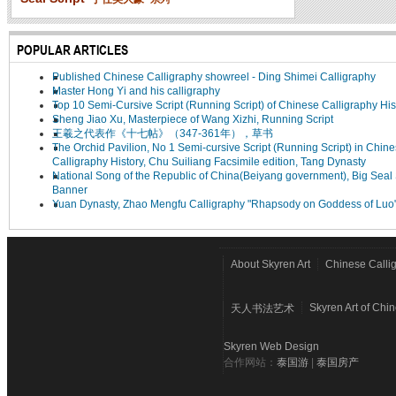
POPULAR ARTICLES
Published Chinese Calligraphy showreel - Ding Shimei Calligraphy
Master Hong Yi and his calligraphy
Top 10 Semi-Cursive Script (Running Script) of Chinese Calligraphy His
Sheng Jiao Xu, Masterpiece of Wang Xizhi, Running Script
王羲之代表作《十七帖》（347-361年），草书
The Orchid Pavilion, No 1 Semi-cursive Script (Running Script) in Chin
Calligraphy History, Chu Suiliang Facsimile edition, Tang Dynasty
National Song of the Republic of China(Beiyang government), Big Seal 
Banner
Yuan Dynasty, Zhao Mengfu Calligraphy "Rhapsody on Goddess of Luo
About Skyren Art
Chinese Calli
Skyren Art of Chi
天人书法艺术
Skyren Web Design
合作网站：
泰国游
|
泰国房产