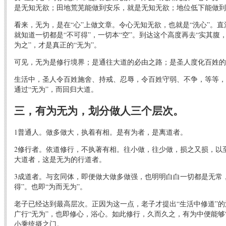
是无知无欲；田地荒芜能做到安乐，就是无知无欲；地位低下能做到
看来，无为，是在“心”上做文章。令心无知无欲，也就是“洗心”。
就知道一切都是“不可得”，一切本“空”。到达这个高度再去“实其腹
为之”，才是真正的“无为”。
可见，无为是修行境界；是通往大道的必由之路；是圣人度化百姓的
生活中，圣人令百姓施舍、持戒、忍辱，令百姓守弱、不争，等等，
通过“无为”，而回归大道。
三，有为无为，划分做人三个层次。
1普通人。做多做大，执着有相。是有为者，是离道者。
2修行者。依道修行，不执著有相。往小做，往少做，损之又损，以
大道者，这是无为的行道者。
3成道者。与玄同体，即便做大做多做强，也明明白白一切都是无常
得”。也即“为而无为”。
老子已经达到最高层次。正因为这一点，老子才提出“生活中修道”的
广行“无为”，也即修心，浴心。如此修行，久而久之，有为中便能够
小乘统摄之门。