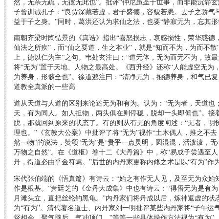
然，无亲无疏，无彼无此也”。批评“仲尼虽圣于世事，而非能沉静玄
子曾训诫孔子：“良贾深藏若虚，君子盛德，容貌若愚。去子之骄气
益于子之身。”同时，葛洪还认为求仙之法，也要“静寂无为，忘其形
南朝齐梁时陶弘景的《真诰》指出“喜怒损志，哀感损性，荣华惑德
仙法之所疾”，而“仙之要道，生之本业”，就是“知而不为，为而不散
上，德以仁为主”之句。韦处玄注曰：“道无体，无为而无不为，故最
将“无为”置于天地、人物之最高处。《西升经》还称“人能虚空无为，
为养身，形骸全也”。徐道邈注曰：“清净无为，抱德养身，和气已复
道教全真派的一些高
道从天道与人道的区别来论述无为和有为。认为：“无为者，天道也
天，有为同人。如人担物，两头俱在则停稳，脱却一头即偏也”。接
脱，那就回到原来的状态了。有的则从有无的角度闸述：“无者，明
理也。”《玄教大公案》中批评了将“无为”视作“土木偶人，推之不
然一物”的说法，赞颂“无为”是“贵乎一点灵明，圆混混，活泼泼，
万物之自然”。在《道枢》卷十二《大丹篇》中，称“易成子尝遇至
丹，得道必由乎金符焉。”后世的内丹家更称内修之术是以“有为”作为
宋代张伯端的《悟真篇》有诗云：“始之有作无人见，及至无为众始
作是根基。”萧廷芝的《金丹大成集》中也有诗云：“得悟无为是有
月滩头立，直把丝纶钓黑龟。”内丹家们将丹成以后，炼神返虚的状态
为“有为”。清代著名道士、内丹家刘一明批评某些内丹家将“子午运
督相会，聚气脑后，气冲顶门，”等等一些具体操作方法视为“有为”