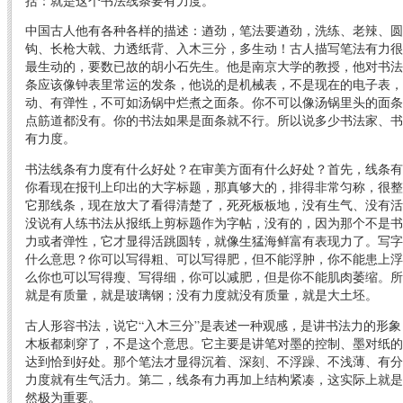
括：就是这个书法线条要有力度。
中国古人他有各种各样的描述：遒劲，笔法要遒劲，洗练、老辣、圆
钩、长枪大戟、力透纸背、入木三分，多生动！古人描写笔法有力很
最生动的，要数已故的胡小石先生。他是南京大学的教授，他对书法
条应该像钟表里常运的发条，他说的是机械表，不是现在的电子表，
动、有弹性，不可如汤锅中烂煮之面条。你不可以像汤锅里头的面条
点筋道都没有。你的书法如果是面条就不行。所以说多少书法家、书
有力度。
书法线条有力度有什么好处？在审美方面有什么好处？首先，线条有
你看现在报刊上印出的大字标题，那真够大的，排得非常匀称，很整
它那线条，现在放大了看得清楚了，死死板板地，没有生气、没有活
没说有人练书法从报纸上剪标题作为字帖，没有的，因为那个不是书
力或者弹性，它才显得活跳圆转，就像生猛海鲜富有表现力了。写字
什么意思？你可以写得粗、可以写得肥，但不能浮肿，你不能患上浮
么你也可以写得瘦、写得细，你可以减肥，但是你不能肌肉萎缩。所
就是有质量，就是玻璃钢；没有力度就没有质量，就是大土坯。
古人形容书法，说它“入木三分”是表述一种观感，是讲书法力的形
木板都刺穿了，不是这个意思。它主要是讲笔对墨的控制、墨对纸的
达到恰到好处。那个笔法才显得沉着、深刻、不浮躁、不浅薄、有分
力度就有生气活力。第二，线条有力再加上结构紧凑，这实际上就是
然极为重要。