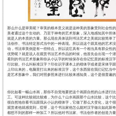
那么什么是审美呢？审美的根本意义就是这种美的形象受到社会性的
美者通过这个生动的、乃至于神奇的艺术形象，深入地感知其中所体
就是人的本质的力量。那么现在具体说到书法艺术之美就比较简单了
法创作、书法特定形式当中的一种表现。所以说这个跟其他的艺术没
动，书法审美倒是有一些特点，所以说它具有一个相当具有群众性的
优势呢？就是说人在观赏书法艺术作品的时候，他首先会出现一个潜
看到的书法艺术形象和你从小认字的时候保存在你记忆里的标准汉字
行比较。什么叫标准汉字？印在识字课本上的楷体字或者是宋体字跟
上印出来的，电脑里打出来的标准汉字，这个东西留在我们记忆当中
是艺术形象中，我们对照参照来进行比较来感知美，这个是很普遍的
你比如看一幅山水画，那你不自觉地要把这个画跟自然的山水进行比
工。可这种比较就比较难，为什么？山水画跟那个山水比较，这个比
很自然地你看书法跟我从小认的楷体字，它做了那么大变化，这个很
观赏者他就感觉到，哎呀，这个书法家他怎么能对汉字做出如此新奇
都想不到的那样一种加工？所以他对书法家、书法创作者的创造力量