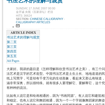
书法艺术的理解与观赏
SUNDAY, 17 JUNE 2007 00:00
金开诚 央视《百家讲坛》栏目
HITS: 36624
SECTION:
CHINESE CALLIGRAPHY
-
CALLIGRAPHY ARTICLES
ARTICLE INDEX
书法艺术的理解与观赏
第二页
第三页
第四页
第五页
All Pages
大家好。我讲的题目是《怎样理解和欣赏书法艺术之美》。有三个问
法艺术是汉字的艺术造型。中国书法艺术是土生土长、地地道道的民
纸上写黑字，可是却有千变万化的生动形象，看起来又那么有味道，
涵非常深奥，所以很特殊。就有很多人要理解它、要解释它，这个究
有种种的说法。
比如有人说它是和绘画相通的，因为“书画同源”。有人说它和建筑
和稳定。也有人说它和舞蹈相通，因为一个一个字就像舞蹈家的舞姿
诗美，因为它像诗歌一样很能够启发人的联想和想像。也有人说它具