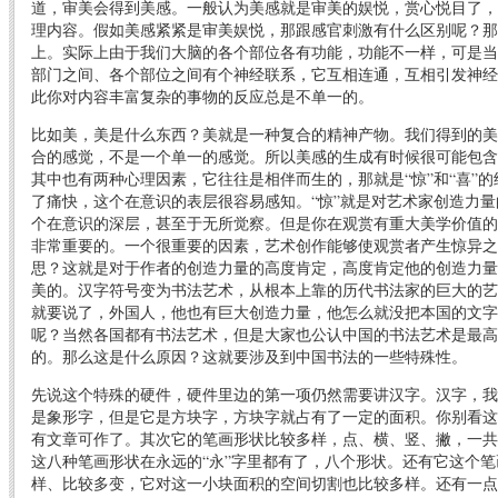
道，审美会得到美感。一般认为美感就是审美的娱悦，赏心悦目了，
理内容。假如美感紧紧是审美娱悦，那跟感官刺激有什么区别呢？那
上。实际上由于我们大脑的各个部位各有功能，功能不一样，可是当
部门之间、各个部位之间有个神经联系，它互相连通，互相引发神经
此你对内容丰富复杂的事物的反应总是不单一的。
比如美，美是什么东西？美就是一种复合的精神产物。我们得到的美
合的感觉，不是一个单一的感觉。所以美感的生成有时候很可能包含
其中也有两种心理因素，它往往是相伴而生的，那就是“惊”和“喜”的
了痛快，这个在意识的表层很容易感知。“惊”就是对艺术家创造力
个在意识的深层，甚至于无所觉察。但是你在观赏有重大美学价值的
非常重要的。一个很重要的因素，艺术创作能够使观赏者产生惊异之
思？这就是对于作者的创造力量的高度肯定，高度肯定他的创造力量
美的。汉字符号变为书法艺术，从根本上靠的历代书法家的巨大的艺
就要说了，外国人，他也有巨大创造力量，他怎么就没把本国的文字
呢？当然各国都有书法艺术，但是大家也公认中国的书法艺术是最高
的。那么这是什么原因？这就要涉及到中国书法的一些特殊性。
先说这个特殊的硬件，硬件里边的第一项仍然需要讲汉字。汉字，我
是象形字，但是它是方块字，方块字就占有了一定的面积。你别看这
有文章可作了。其次它的笔画形状比较多样，点、横、竖、撇，一共
这八种笔画形状在永远的“永”字里都有了，八个形状。还有它这个
样、比较多变，它对这一小块面积的空间切割也比较多样。还有一点