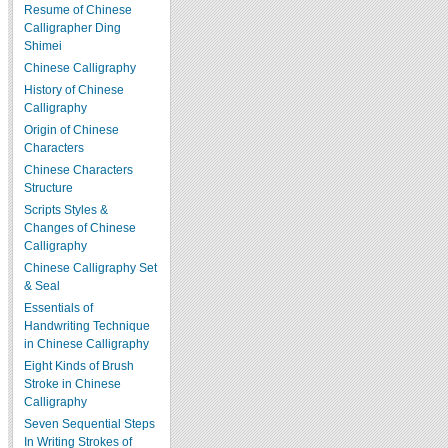
Resume of Chinese
Calligrapher Ding
Shimei
Chinese Calligraphy
History of Chinese
Calligraphy
Origin of Chinese
Characters
Chinese Characters
Structure
Scripts Styles &
Changes of Chinese
Calligraphy
Chinese Calligraphy Set
& Seal
Essentials of
Handwriting Technique
in Chinese Calligraphy
Eight Kinds of Brush
Stroke in Chinese
Calligraphy
Seven Sequential Steps
In Writing Strokes of