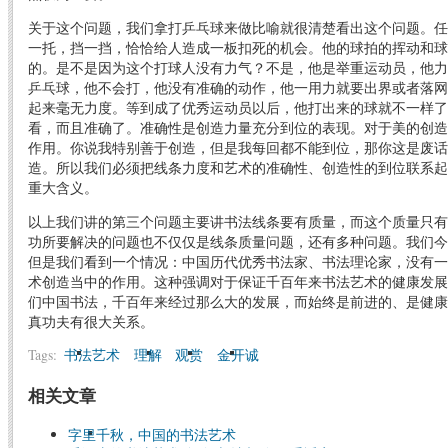
关于这个问题，我们拿打乒乓球来做比喻就很清楚看出这个问题。任
一托，挡一挡，恰恰给人造成一板扣死的机会。他的球拍的挥动和球
的。是不是因为这个打球人没有力气？不是，他是举重运动员，他力
乒乓球，他不会打，他没有准确的动作，他一用力就要出界或者落网
起来毫无力度。等到成了优秀运动员以后，他打出来的球就不一样了
看，而且准确了。准确性是创造力量充分到位的表现。对于美的创造
作用。你说我特别善于创造，但是我每回都不能到位，那你这是废话
造。所以我们必须把线条力度和艺术的准确性、创造性的到位联系起
重大含义。
以上我们讲的第三个问题主要讲书法线条要有质量，而这个质量只有
功所要解决的问题也不仅仅是线条质量问题，还有多种问题。我们今
但是我们看到一个情况：中国历代优秀书法家、书法理论家，没有一
术创造当中的作用。这种强调对于保证千百年来书法艺术的健康发展
们中国书法，千百年来经过那么大的发展，而始终是前进的、是健康
真功夫有很大关系。
Tags:
书法艺术
理解
观赏
金开诚
相关文章
字里千秋，中国的书法艺术