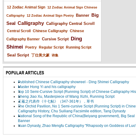
12 Zodiac Animal Sign
12 Zodiac Animal Sign Chinese
Big
Banner
Calligraphy
12 Zodiac Animal Sign Poetry
Seal
Calligraphy
Calligraphy Central Scroll
Central Scroll
Chinese Calligraphy
Chinese
Ding
Cursive Script
Calligraphy Banner
Shimei
Poetry
Regular Script
Running Script
Seal Script
丁仕美大篆
诗集
POPULAR ARTICLES
Published Chinese Calligraphy showreel - Ding Shimei Calligraphy
Master Hong Yi and his calligraphy
Top 10 Semi-Cursive Script (Running Script) of Chinese Calligraphy His
Sheng Jiao Xu, Masterpiece of Wang Xizhi, Running Script
王羲之代表作《十七帖》（347-361年），草书
The Orchid Pavilion, No 1 Semi-cursive Script (Running Script) in Chin
Calligraphy History, Chu Suiliang Facsimile edition, Tang Dynasty
National Song of the Republic of China(Beiyang government), Big Seal 
Banner
Yuan Dynasty, Zhao Mengfu Calligraphy "Rhapsody on Goddess of Luo