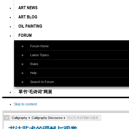
ART NEWS
ART BLOG
OIL PAINTING
FORUM
Forum Home
Latest Topics
Rules
Help
Search In Forum
草书“毛诗词”网展
Skip to content
Calligraphy
Calligraphy Discourse
书法艺术的理解与观赏