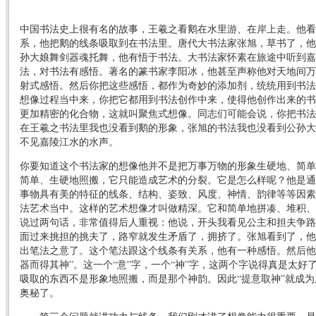
中国书法史上很有名的故事，王羲之看鹅在水里游、在岸上走。他看
系，他把鹅的线条吸取到在书法里。唐代大书法家张旭，草书了，他
孙大娘舞剑器魂托舞，他有悟于书法。大书法家怀素在旅途中听到嘉
法，对书法有感悟。著名的篆书家李阳冰，他甚至声称他对天地间万
射式感悟。然后你把这些感悟，都作为奇妙的添加剂，统统用到书法
想像过程当中来，你把它都用到书法创作中来，使得他创作出来的书
更加精密的化合物，这就叫聚焦式想像。同志们可能会说，你把书法
在王羲之书法里我也没看到鹅的形象，张旭的书法我也没看到公孙大
不见嘉陵江水的水声。
你要知道这个书法家的想像他并不是把万事万物的形象生硬地、简单
简单、生硬地照搬，它只能造成艺术的分裂。它是怎么样呢？他是通
事物具有美的特征的线条、结构、姿致、风度、神情、韵律等等因素
法艺术当中。这样的艺术想像才叫做精深。它和简单地拼凑、堆积、
说过两句话，非常值得后人重视：他说，开头我看见公主和担夫争路
面过来挑担的挑夫了，路窄就发生矛盾了，拥挤了。张旭看到了，他
出笔法之意了。这个笔法跟这个线条有关系，他有一种感悟。然后他
器而得其神”。这一个“意”字，一个“神”字，这两个字说得真是太好
吸取的东西不是形象地照搬，而是那个神韵。因此“提意取神”就成
奥秘了。