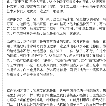
化，“篆隶正草”四个大变化，这个中间还有很多小的变化，这些因
种素材，它比较富有艺术的可塑性，便于加工成为一种生动多姿的艺
艺术素材的天然优势，这是第一项硬件。
硬件的另外一些：笔、墨、纸，这也有特殊性。笔是根软的毛笔，写
可圆，方笔圆笔，可枯可润，什么叫枯呢？笔上的墨快要干了，写出
好？写得苍劲，如果写好写得苍劲；可枯可润，“润”就是滋润，可
笔，抖笔显得格外苍劲，所以是变化无穷，这是笔。
纸是宣纸，这个宣纸可是有非常奇妙的功能。它具有托墨、吸墨、化
用，就能取得非常神奇的表现效果，这是其他纸张所不能比拟的。墨
给钢笔墨水不行，钢笔墨水一会儿浓了、一会儿淡了，不行。它这个
的用笔，可以使“墨分五彩”。这墨是黑的，怎么可以五彩？五彩就是“
笔，“润笔”就是滋润的，“浓墨”、“淡墨”还有“白”，这个“白”就是
个艺术的白，不是一张纸本来的白。所以中国古人讲：墨出是字，白
出是艺术，白出也是艺术。所以说这都是中国书法成为一个高深艺术
件很重要，但是更重要的是软件。
软件我刚才讲了，它主要的就是纸，具有中国特色的一种想像力。想
活里所讲的不一样，我们日常生活里我们讲某某人很善于出主意想办
心理学上讲的想像纯粹是一种形象的活动。它就是利用我们投到记忆
们从小到大看见过种种事物形象，把它留在脑子里了，现在对它进行