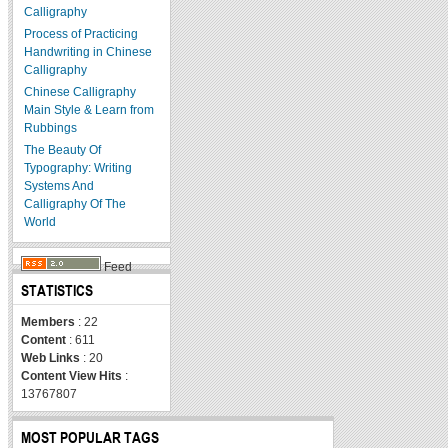
Calligraphy
Process of Practicing
Handwriting in Chinese
Calligraphy
Chinese Calligraphy
Main Style & Learn from
Rubbings
The Beauty Of
Typography: Writing
Systems And
Calligraphy Of The
World
Feed
STATISTICS
Members
: 22
Content
: 611
Web Links
: 20
Content View Hits
:
13767807
MOST POPULAR TAGS