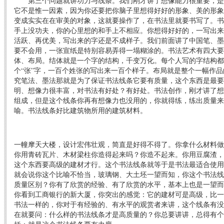
第三个问题就讲功力与线条。我们刚才讲了想像能力很重要，是
它不是惟一因素，因为你还要把你脑子里想得好好的形象、美的形象
变成实实在在审美的对象，这就要操作了，在书法里就要书写了。书
手上没功夫，你的心里想的和手上不相应。你想得好好的，一写出来
活跃、再优美，写出来的字还是不成样子。我们前面讲了中国笔、墨
要不会用，一张宣纸是特别容易弄得一塌糊涂的。书法艺术有四大要
体、布局。结体就是一个字的结构，千变万化。每个人写的字结构都
个“张”字，一百个姓张的写出来一百个样子。布局就是整个一幅作
究笔法、墨法那就是为了保证书法线条它要有质量，这个东西是最要
明、想像力很丰富，对书法有好处？有好处。书法创作，刚才讲了想
组成，但是这个线条你再有想像力也没用的，你就得练，练出质量来
喻。书法线条好比建筑物所用的建筑材料。
一幢摩天大楼，设计宏伟壮观，简直是好得不得了。你拿什么材料做
你用青砖瓦片、木材梁柱你造得起来吗？你造不起来。你用豆腐渣，
这个东西要高级的建材才行。这个书法线条就等于是书法最适合使用
就会说你这个比喻不恰当，玻璃钢、大土坯一望而知，你这个书法线
质量区别？你有了欣赏的经验、有了欣赏的水平，基本上也是一望而
你看到工商银行的新大厦，你突出的感觉：它的建材可是高级，比一
书法一样的，你对于有经验的、有水平的观赏者来讲，这个线条有没
在就要问：什么样的书法线条才是高质量的？你总要讲讲，总得有个