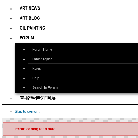
ART NEWS
ART BLOG
OIL PAINTING
FORUM
Forum Home
Latest Topics
Rules
Help
Search In Forum
草书“毛诗词”网展
Skip to content
Error loading feed data.