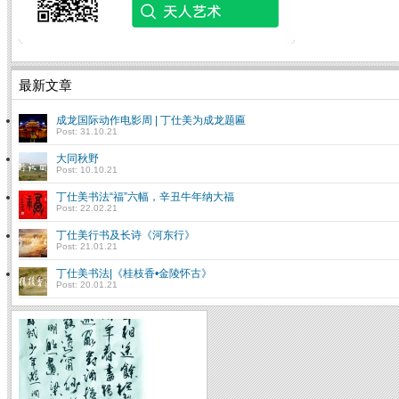
最新文章
成龙国际动作电影周 | 丁仕美为成龙题匾
Post: 31.10.21
大同秋野
Post: 10.10.21
丁仕美书法“福”六幅，辛丑牛年纳大福
Post: 22.02.21
丁仕美行书及长诗《河东行》
Post: 21.01.21
丁仕美书法|《桂枝香•金陵怀古》
Post: 20.01.21
Introduction to Chinese
Calligraphy