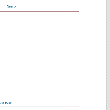
Next >
ous page