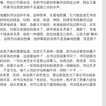
像。同志们可能会说，你把书法家的想像你说得这么神，我在王羲
，怀素书法我更加听不见嘉陵江水的水声。
地搬到书法创作中来。这种简单、生硬地照搬，它只能造成艺术的
的特征的线条、结构、姿致、风度、神情、韵律等等因素经过提
简单地拼凑、堆积、杂糅大不相同。张旭他曾经说过两句话，非常
仗队，对面过来挑担的挑夫了，路窄就发生矛盾了，拥挤了。张旭
个线条有关系，他有一种感悟。然后他看见公孙氏、公孙大娘“舞剑
好了。说明书法家的想像，他所吸取的东西不是形象地照搬，而是那个
创造力量的重要组成。但是它不是惟一因素，因为你还要把你脑子
在审美的对象，这就要操作了，在书法里就要书写了。书写就要功
好好的，一写出来完全不是那么回事儿。你再活跃、再优美，写出
用，你要不会用，一张宣纸是特别容易弄得一塌糊涂的。书法艺术
构，千变万化。每个人写的字结构都不同，同样一个字，一
品的布置、安排。前边两个讲究笔法、墨法那就是为了保证书法线条
很丰富，对书法有好处？有好处。书法创作，刚才讲了想像力是创
得练，练出质量来。你可以拿这个建筑物比喻。书法线条好比建筑