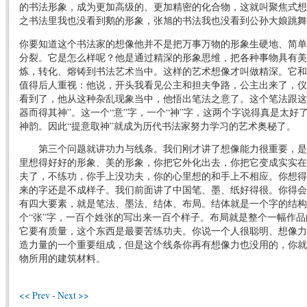
的书法形象，成为更加高级的、更加精密的化合物，这就叫聚焦式想
之书法里我也没看到鹅的形象，张旭的书法我也没看到公孙大娘跳舞
你要知道这个书法家的想像他并不是把万事万物的形象生硬地、简单
分裂。它是怎么样呢？他是通过精深的形象思维，把各种事物具有美
炼，转化、熔铸到书法艺术当中。这样的艺术想像才叫做精深。它和
值得后人重视：他说，开头我看见公主和担夫争路，公主出来了，仪
看到了，他从这种杂乱现象当中，他悟出笔法之意了。这个笔法跟这
器而得其神”。这一个“意”字，一个“神”字，这两个字说得真是太
神韵。因此“提意取神”就成为历代书法家努力学习的艺术奥秘了。
第三个问题就讲功力与线条。我们刚才讲了想像能力很重要，是
里想得好好的形象、美的形象，你把它外化出去，你把它变成实实在
夫了，不练功，你手上没功夫，你的心里想的和手上不相应。你想得
来的字还是不成样子。我们前面讲了中国笔、墨、纸好得很。你得会
有四大要素，就是笔法、墨法、结体、布局。结体就是一个字的结
个“张”字，一百个姓张的写出来一百个样子。布局就是整个一幅作
它要有质量，这个东西是最要苦练功夫。你说一个人很聪明、想像力
造力量的一个重要组成，但是这个线条你再有想像力也没用的，你就
物所用的建筑材料。
<< Prev
-
Next >>