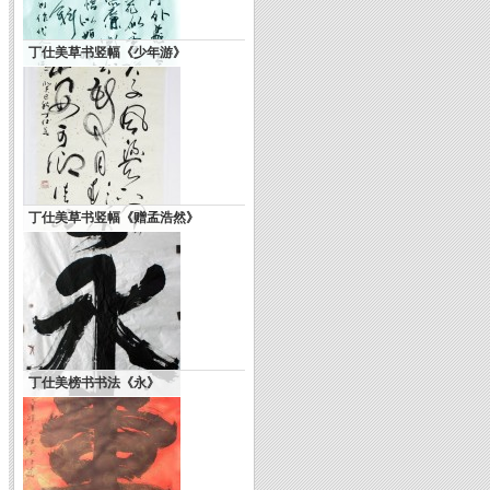
丁仕美草书竖幅《少年游》
丁仕美草书竖幅《赠孟浩然》
丁仕美榜书书法《永》