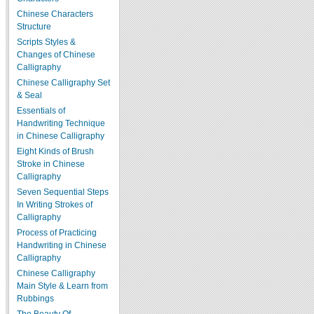
Chinese Characters
Structure
Scripts Styles &
Changes of Chinese
Calligraphy
Chinese Calligraphy Set
& Seal
Essentials of
Handwriting Technique
in Chinese Calligraphy
Eight Kinds of Brush
Stroke in Chinese
Calligraphy
Seven Sequential Steps
In Writing Strokes of
Calligraphy
Process of Practicing
Handwriting in Chinese
Calligraphy
Chinese Calligraphy
Main Style & Learn from
Rubbings
The Beauty Of