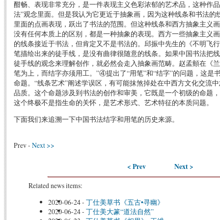
酣畅、表现非常充分，是一件表现主义色彩浓郁的艺术品，这种作品
法”观念里面。但是我认为它更近于抽象画，因为这种线条和书法的
里面的点画表现，跃出了书法的范围。但这种线条和西方抽象主义画
没有任何本质上的区别，都是一种抽象的表现。西方一些抽象主义画
的线条接近于书法，但肯定又不是书法的。邱振中先生的《不明飞行物·
笔描绘出来的徒手线，是没有曲律很随意的线条。如果中国书法把线
徒手线的观念来理解创作，就必然会走入抽象画范畴。赵孟頫在《兰
笔为上，而结字亦须用工。”④提出了“用笔”和“结字”的问题，这是
命题。“线条艺术”阐述学误区，有可能抹煞掉处在中西方文化交流
品质。这个命题涉及到书法的创作和审美，它既是一个初级的命题，
这个终极不是指生命的关怀，是艺术形式、艺术特征的本质问题。
下面我们来追溯一下中国书法结字和用笔的历史来源。
Prev -
Next >>
< Prev
Next >
Related news items:
2020-06-24
-
丁仕美草书《五古•寻幽》
2020-06-24
-
丁仕美大篆“道法自然”