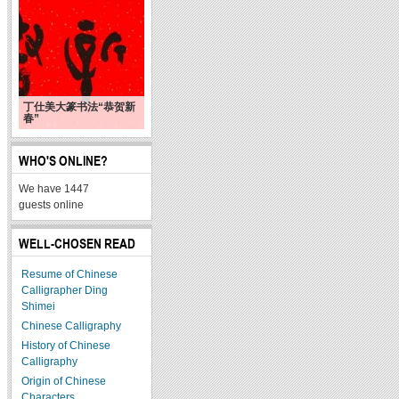
丁仕美大篆书法“恭贺新
春”
WHO'S ONLINE?
We have 1447
guests online
WELL-CHOSEN READ
Resume of Chinese
Calligrapher Ding
Shimei
Chinese Calligraphy
History of Chinese
Calligraphy
Origin of Chinese
Characters