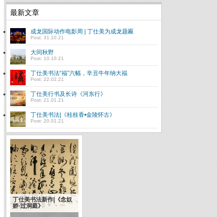
最新文章
成龙国际动作电影周 | 丁仕美为成龙题匾
Post: 31.10.21
大同秋野
Post: 10.10.21
丁仕美书法“福”六幅，辛丑牛年纳大福
Post: 22.02.21
丁仕美行书及长诗《河东行》
Post: 21.01.21
丁仕美书法|《桂枝香•金陵怀古》
Post: 20.01.21
丁仕美书法新作|《念奴
娇·过洞庭》