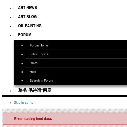
ART NEWS
ART BLOG
OIL PAINTING
FORUM
Forum Home
Latest Topics
Rules
Help
Search In Forum
草书“毛诗词”网展
Skip to content
Error loading feed data.