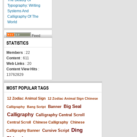
Typography: Writing
Systems And
Calligraphy Of The
World
Feed
STATISTICS
Members
: 22
Content
: 611
Web Links
: 20
Content View Hits
:
13762829
MOST POPULAR TAGS
12 Zodiac Animal Sign
12 Zodiac Animal Sign Chinese
Big Seal
Banner
Calligraphy
Bang Script
Calligraphy
Calligraphy Central Scroll
Central Scroll
Chinese Calligraphy
Chinese
Ding
Cursive Script
Calligraphy Banner