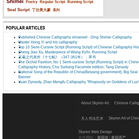
Shimei
Poetry
Regular Script
Running Script
Seal Script
丁仕美大篆
系列
POPULAR ARTICLES
Published Chinese Calligraphy showreel - Ding Shimei Calligraphy
Master Hong Yi and his calligraphy
Top 10 Semi-Cursive Script (Running Script) of Chinese Calligraphy His
Sheng Jiao Xu, Masterpiece of Wang Xizhi, Running Script
王羲之代表作《十七帖》（347-361年），草书
The Orchid Pavilion, No 1 Semi-cursive Script (Running Script) in Chin
Calligraphy History, Chu Suiliang Facsimile edition, Tang Dynasty
National Song of the Republic of China(Beiyang government), Big Seal 
Banner
Yuan Dynasty, Zhao Mengfu Calligraphy "Rhapsody on Goddess of Luo
About Skyren Art
Chinese Calli
Skyren Art of Chi
天人书法艺术
Skyren Web Design
合作网站：
泰国游
|
泰国房产