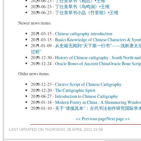
2020-06-23
-
丁仕美草书《相思》•王维
2020-06-23
-
丁仕美草书《鸟鸣涧》•王维
2020-06-23
-
丁仕美草书小品《竹里馆》•王维
Newer news items:
2011-03-15
-
Chinese calligraphy introduction
2011-03-15
-
Basics Knowledge of Chinese Characters & Sym
2011-01-09
-
从史籍无闻到“天下第一行书”——浅析唐太
过程”
2010-12-30
-
History of Chinese calligraphy : South North and
2010-12-24
-
Oracle Bones of Ancient ChinaOracle Bone Scrip
Older news items:
2010-12-23
-
Cursive Script of Chinese Calligraphy
2010-12-20
-
The Calligraphic Spirit
2010-08-27
-
Introduction to Chinese Calligraphy
2010-01-18
-
Modern Poetry in China : A Shimmering Windo
2010-01-10
-
关于“请循其本”：古代书法创作研究国际学
<< Previous page
Next page >>
LAST UPDATED ON THURSDAY, 28 APRIL 2011 15:58