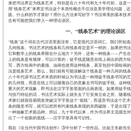
来把书法界定为线条艺术，特别是在八十年代和九十年代初，这是一
用“线条艺术”来界定书法这个本质性概念不仅涉及美学理论问题，
践。什么样的字才算好？用什么方法来写好字？书法审美的基本技术
念有可能把我们带入一种理论误区。
一、“线条艺术”的理论误区
“线条”这个词在古代汉语里面没有，它是现代汉语词汇。我们所知
几何线条。书法艺术的线条和几何线条肯定是不一样的，如果把书法
它和数学上的线条界限在什么地方？另外，还有一种线条——产生在
上的线条是有规律，可以计算的；徒手线是随意在纸上画出的西方绘
写，西方绘画中的素描、油画也使用这种线条，甚至包括中国绘画的
法是线条艺术，那么，我们就有可能误解这个线条是一种几何的线条
八十年代讲书法艺术本质的时候认为书法是一种用徒手线条书写的艺
的几何线，而是在纸上可以随着自己的意象去书写的徒手线。这种线
重大的艺术现象，即书法在汉字字形里面的点画表现。如果用徒手线
与技巧特征的话，书法艺术实际上就失去了它安身立命之所。随着线
术家们就很容易萌发突破汉字字形这个“底线”，而遗弃书法这个艺
条的随意书写，就可以把所有约束线条表现的东西破除，于是出现了
一种抽象艺术新品种。所以，九十年代以来，作为书法界主流观念对
出了一个创新的底线——汉字字形具有可识性。
我在《论当代中国书法创作》③中分析了一些作品。比如王冬龄先生