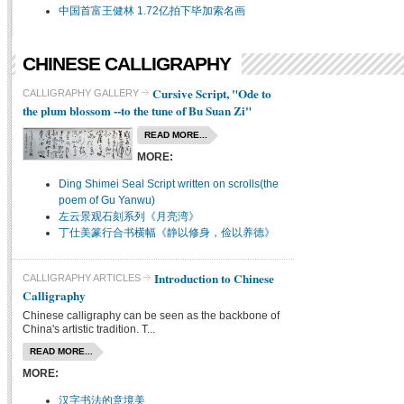
中国首富王健林 1.72亿拍下毕加索名画
CHINESE CALLIGRAPHY
Cursive Script, "Ode to
CALLIGRAPHY GALLERY
the plum blossom --to the tune of Bu Suan Zi"
READ MORE...
MORE:
Ding Shimei Seal Script written on scrolls(the
poem of Gu Yanwu)
左云景观石刻系列《月亮湾》
丁仕美篆行合书横幅《静以修身，俭以养德》
Introduction to Chinese
CALLIGRAPHY ARTICLES
Calligraphy
Chinese calligraphy can be seen as the backbone of
China's artistic tradition. T...
READ MORE...
MORE:
汉字书法的意境美