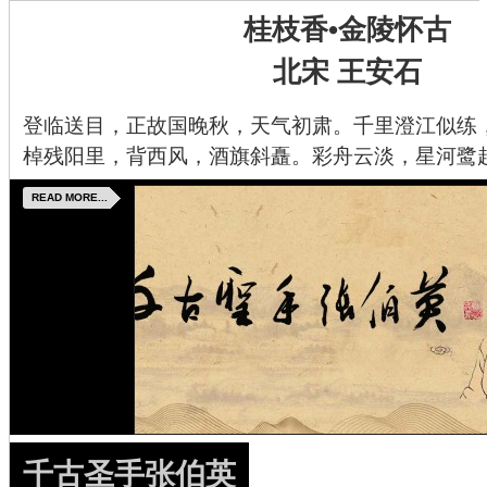
桂枝香•金陵怀古
北宋 王安石
登临送目，正故国晚秋，天气初肃。千里澄江似练
棹残阳里，背西风，酒旗斜矗。彩舟云淡，星河鹭
READ MORE...
千古圣手张伯英