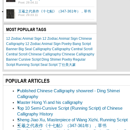
Post: 29.04.11
王羲之代表作《十七帖》（347-361年），草书
Post: 29.03.11
MOST POPULAR TAGS
12 Zodiac Animal Sign
12 Zodiac Animal Sign Chinese
Calligraphy
12 Zodiac Animal Sign Poetry
Bang Script
Banner
Big Seal
Calligraphy
Calligraphy Central Scroll
Central Scroll
Chinese Calligraphy
Chinese Calligraphy
Banner
Cursive Script
Ding Shimei
Poetry
Regular
Script
Running Script
Seal Script
丁仕美大篆
POPULAR ARTICLES
Published Chinese Calligraphy showreel - Ding Shimei
Calligraphy
Master Hong Yi and his calligraphy
Top 10 Semi-Cursive Script (Running Script) of Chinese
Calligraphy History
Sheng Jiao Xu, Masterpiece of Wang Xizhi, Running Script
王羲之代表作《十七帖》（347-361年），草书