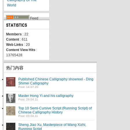
World
Feed
STATISTICS
Members
: 22
Content
: 611
Web Links
: 20
Content View Hits
:
13765428
热门内容
Published Chinese Calligraphy showreel - Ding
Shimei Calligraphy
Post: 14.07.20
Master Hong Yi and his calligraphy
Post: 29.04.11
Top 10 Semi-Cursive Script (Running Script) of
Chinese Calligraphy History
Post: 03.04.11
Sheng Jiao Xu, Masterpiece of Wang Xizhi,
Running Script