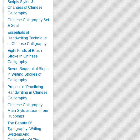
Scripts Styles &
Changes of Chinese
Calligraphy
Chinese Calligraphy Set
& Seal
Essentials of
Handwriting Technique
in Chinese Calligraphy
Eight Kinds of Brush
Stroke in Chinese
Calligraphy
Seven Sequential Steps
In Writing Strokes of
Calligraphy
Process of Practicing
Handwriting in Chinese
Calligraphy
Chinese Calligraphy
Main Style & Learn from
Rubbings
The Beauty Of
Typography: Writing
Systems And
Calligraphy Of The