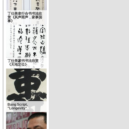
丁仕美隶行合书书法欣
赏《风声雨声，家事国
事》
丁仕美篆书书法欣赏
The Core of Chinese
《天地定位》
Culture
Bang Script,
"Longevity"