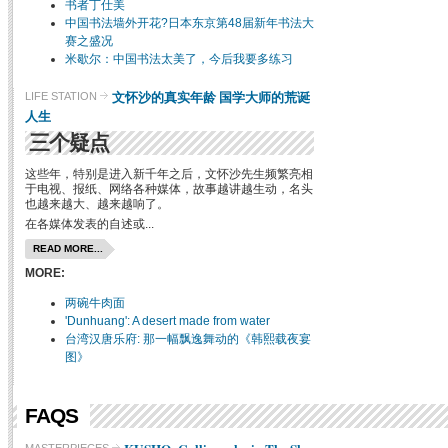
书者丁仕美
中国书法墙外开花?日本东京第48届新年书法大
赛之盛况
米歇尔：中国书法太美了，今后我要多练习
文怀沙的真实年龄 国学大师的荒诞
LIFE STATION
人生
三个疑点
这些年，特别是进入新千年之后，文怀沙先生频繁亮相
于电视、报纸、网络各种媒体，故事越讲越生动，名头
也越来越大、越来越响了。
在各媒体发表的自述或...
READ MORE...
MORE:
两碗牛肉面
'Dunhuang': A desert made from water
台湾汉唐乐府: 那一幅飘逸舞动的《韩熙载夜宴
图》
FAQS
MASTERPIECES