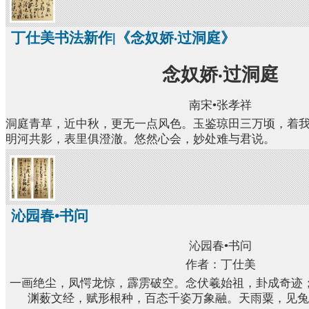
丁仕美书法新作|《念奴娇·过洞庭》
念奴娇·过洞庭
南宋•张孝祥
洞庭青草，近中秋，更无一点风色。玉鉴琼田三万顷，着
明河共影，表里俱澄澈。悠然心会，妙处难与君说。
沁园春•书问
沁园春•书问
作者：丁仕美
一画绝尘，凤愕龙惊，霹雳破空。念伏羲始祖，卦成奇迹
渊薮文经，赋形根种，百态千姿万象融。天雨粟，见兔奔