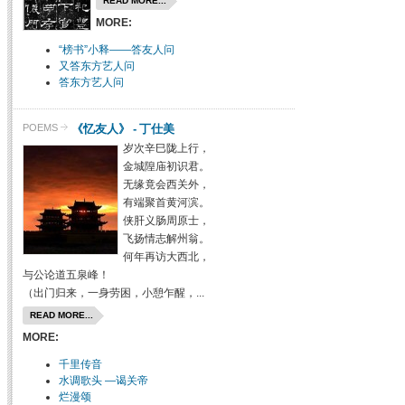
READ MORE...
MORE:
“榜书”小释——答友人问
又答东方艺人问
答东方艺人问
《忆友人》 - 丁仕美
POEMS
岁次辛巳陇上行，
金城隍庙初识君。
无缘竟会西关外，
有端聚首黄河滨。
侠肝义肠周原士，
飞扬情志解州翁。
何年再访大西北，
与公论道五泉峰！
（出门归来，一身劳困，小憩乍醒，...
READ MORE...
MORE:
千里传音
水调歌头 —谒关帝
烂漫颂