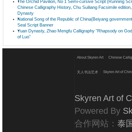
The Orchid Pavilion, No 1 Semi-cursive Script (Running Scri
Chinese Calligraphy History, Chu Suiliang Facsimile edition
Dynasty
National Song of the Republic of China(Beiyang government
Seal Script Banner
Yuan Dynasty, Zhao Mengfu Calligraphy "Rhapsody on Go
of Luo"
About Skyren Art
Chinese Calli
Skyren Art of Chi
天人书法艺术
Skyren Art of C
Powered By
Sk
合作网站：
泰