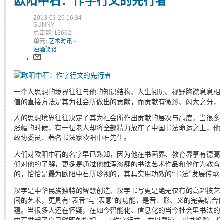
欧阳中石：作字行文的先行者
2013-03-26 16:34
SUNNY
点击数: 13662
单元:
艺术时讯
-
浊酒笑谈
一个人思想的境界往往与他的知识结构、人生阅历、视野胸襟息息相
值的直接方法是其为社会所做出的贡献，而贡献有微渺、闳大之分，
人的思想境界往往决定了其为社会所作出贡献的层次与高度。当很多
涨幅的时候，有一位老人却将全部精力放在了中国书法命运之上，他
政协委员、著名书法家欧阳中石先生。
人们对欧阳中石的名字早已熟知，因为他在书画界、教育界享有德高
们对他的了解，更多是通过他雄浑恣肆的书法艺术作品和他作为教育
的，恰恰是最为欧阳中石所珍视的，其具实用功效的“书法”发展传
汉字是中华民族独特的智慧创造，汉字书写更是绝无仅有的高超技艺
间的艺术，更具有“表音”与“表意”的功能，是音、形、义的完美结
蕴。当很多人还在怀疑，在如今智能化、信息化的当今社会里书法的
中石举起了自己鲜明的旗帜——“作字行文、文以载道、以书焕彩、