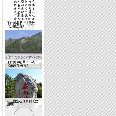
丁仕美楷书书法欣赏
《万物之奥》
丁仕美巨幅草书书法
《沁园春·长沙》
左云景观石刻系列《武
州苑》