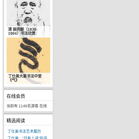
清 翁同龢（1830-
1904）书法欣赏
丁仕美大篆书法中堂
《气》
在线会员
当前有 1146名游客 在线
精选阅读
丁仕美书法艺术履历
丁仕美：“日有上进”的书