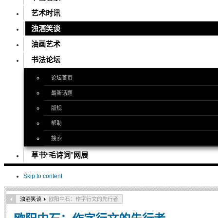
艺术时讯
浊酒笑谈
油画艺术
书法论坛
论坛首页
最新话题
版规
帮助
搜索
草书“毛诗词”网展
Skip to content
浊酒笑谈
欧阳中石：作字行文的先行者