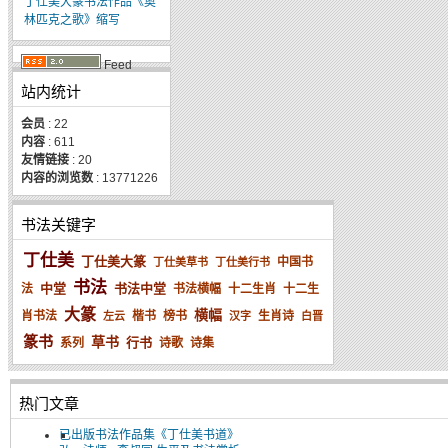
丁仕美大篆书法作品《奥
林匹克之歌》缩写
Feed
站内统计
会员
: 22
内容
: 611
友情链接
: 20
内容的浏览数
: 13771226
书法关键字
丁仕美
丁仕美大篆
中国书
丁仕美草书
丁仕美行书
书法
中堂
书法中堂
法
书法横幅
十二生肖
十二生
大篆
横幅
肖书法
楷书
榜书
生肖诗
左云
汉字
白晋
篆书
草书
行书
系列
诗歌
诗集
热门文章
已出版书法作品集《丁仕美书道》