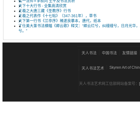
弘一法师 • 李叔同 生平及书法赏析
天下十大行书 - 全集高清欣赏
王羲之大唐三藏《圣教序》行书
王羲之代表作《十七帖》（347-361年），草书
天下第一行书《兰亭序》褚遂良摹本，唐代，纸本
丁仕美大篆书法横幅《卿云歌》释文：“卿云烂兮，纠缦缦兮，日月光华，
兮。”
天人书法
中国书法
友情链接
Skyren Art of Chi
天人书法艺术
天人书法艺术网工信部网站备案号：