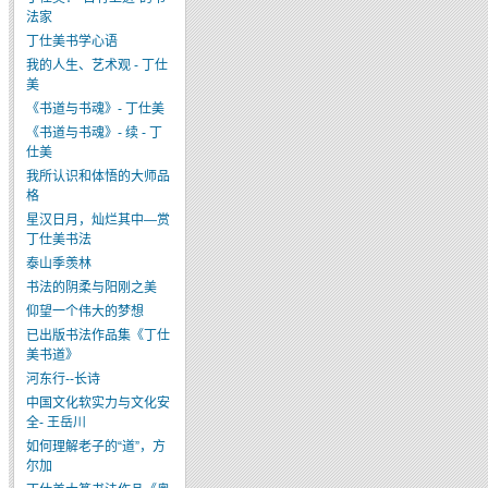
法家
丁仕美书学心语
我的人生、艺术观 - 丁仕
美
《书道与书魂》- 丁仕美
《书道与书魂》- 续 - 丁
仕美
我所认识和体悟的大师品
格
星汉日月，灿烂其中—赏
丁仕美书法
泰山季羡林
书法的阴柔与阳刚之美
仰望一个伟大的梦想
已出版书法作品集《丁仕
美书道》
河东行--长诗
中国文化软实力与文化安
全- 王岳川
如何理解老子的“道”，方
尔加