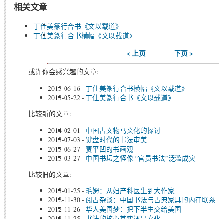
相关文章
丁仕美篆行合书《文以载道》
丁仕美篆行合书横幅《文以载道》
< 上页
下页 >
或许你会感兴趣的文章:
2013-06-16
-
丁仕美篆行合书横幅《文以载道》
2013-05-22
-
丁仕美篆行合书《文以载道》
比较新的文章:
2014-02-01
-
中国古文物马文化的探讨
2013-07-03
-
键盘时代的书法审美
2013-06-27
-
贾平凹的书画观
2013-03-27
-
中国书坛之怪像 “官员书法”泛滥成灾
比较旧的文章:
2013-01-25
-
毛姆：从妇产科医生到大作家
2012-11-30
-
阅古杂谈：中国书法与古典家具的内在联系
2012-11-26
-
华人美国梦：把下半生交给美国
2012-11-25
-
书法的核心其实还是文化