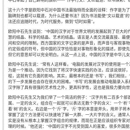
这十六个字是欧阳中石对中国书法最独特而全面的诠释：作字是为了
脑碑刻也都可以载道，为什么还要书法？因为书法能使“文以载道”的
法还应追随时代，为时代服务，做到“切时如需”。
欧阳中石先生谈到：“中国的汉字对于世界文明的发展起到了巨大的
慧的结晶、科学的结晶、艺术的结晶。语言是人类交流最直接、最便
间和空间的限制。西方国家的文字记录的是声音，而声音与客观事物
约定俗成的符号，但中国的汉字恰恰是对事物形象化的描述，即使先
但它的意思却可以完全明白。从这一点上说，中国的汉字是中华儿女
欧阳中石先生说：“常有人这样看，‘电脑的发展对汉字的使用是一个
为是一个推动。因为它找到了将汉字快速实践的办法，应该说很好，
程，这就有它负面的影响。其实，最根本的还是‘书写’，我们相信，
的下一步发展也会存在很大的困难。‘书写’的发展会推动电脑录入
汉字除了具有很强的艺术性之外，更具科学性，这也是我极力要向世
欧阳中石先生又为我们举了一个简洁的例子：“汉字共有二百多个部
属、一定的含义，组合在一起就可以表达无数个字的含义：一个‘析’
着‘树’的含义。右边是一个‘斤’字，‘斤’字的本意是斧头，用斧子将
掌握了这个方法便可以快速地了解一大群、一大片字的含义。通常人
实是没有从根本上掌握汉字组合的规律，而现在正是应该组织专家对
理的时候。”他还说：“中国的汉字不光受到国人的喜爱，很多外国