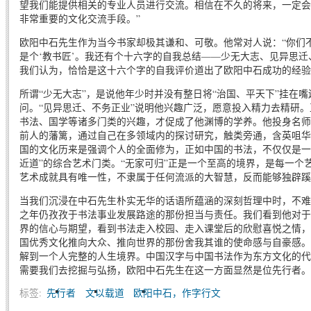
望我们能提供相关的专业人员进行交流。相信在不久的将来，一定会
非常重要的文化交流手段。”
欧阳中石先生作为当今书家却极其谦和、可敬。他常对人说：“你们不
是个‘教书匠’。我还有个十六字的自我总结——少无大志、见异思迁
我们认为，恰恰是这十六个字的自我评价道出了欧阳中石成功的经验
所谓“少无大志”，是说他年少时并没有整日将“治国、平天下”挂在
问。“见异思迁、不务正业”说明他兴趣广泛，愿意投入精力去精研
书法、国学等诸多门类的兴趣，才促成了他渊博的学养。他投身名师
前人的藩篱，通过自己在多领域内的探讨研究，触类旁通，含英咀华
国的文化历来是强调个人的全面修为，正如中国的书法，不仅仅是一
近道”的综合艺术门类。“无家可归”正是一个至高的境界，是每一个
艺术成就具有唯一性，不隶属于任何流派的大智慧，反而能够独辟蹊
当我们沉浸在中石先生朴实无华的话语所蕴涵的深刻哲理中时，不难
之年仍孜孜于书法事业发展路途的那份担当与责任。我们看到他对于
界的信心与期望，看到书法走入校园、走入课堂后的欣慰喜悦之情，
国优秀文化推向大众、推向世界的那份舍我其谁的使命感与自豪感。
解到一个人完整的人生境界。中国汉字与中国书法作为东方文化的代
需要我们去挖掘与弘扬，欧阳中石先生在这一方面显然是位先行者。
标签:
先行者
文以载道
欧阳中石，作字行文