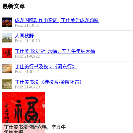
最新文章
成龙国际动作电影周 | 丁仕美为成龙题匾
Post: 21-10-31
大同秋野
Post: 21-10-10
丁仕美书法“福”六幅，辛丑牛年纳大福
Post: 21-02-22
丁仕美行书及长诗《河东行》
Post: 21-01-21
丁仕美书法|《桂枝香•金陵怀古》
Post: 21-01-20
丁仕美书法“福”六幅，辛丑牛
年纳大福