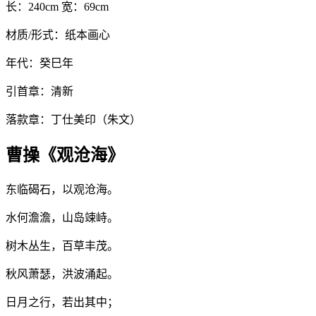
长：240cm 宽：69cm
材质/形式：纸本画心
年代：癸巳年
引首章：清新
落款章：丁仕美印（朱文）
曹操《观沧海》
东临碣石，以观沧海。
水何澹澹，山岛竦峙。
树木丛生，百草丰茂。
秋风萧瑟，洪波涌起。
日月之行，若出其中；