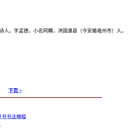
家、诗人。字孟德，小名阿瞒，沛国谯县（今安徽亳州市）人。
下页 >
，草书书法横幅
》