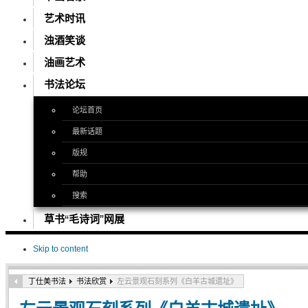
艺术时讯
浊酒笑谈
油画艺术
书法论坛
论坛首页
最新话题
版规
帮助
搜索
草书“毛诗词”网展
Skip to content
丁仕美书法
书法欣赏
左云景观石刻系列《白羊古城遗址》