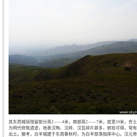
其东西城垣残留部分高2——4米，南部高2——7米，底宽10米，夯
为明代修筑遗迹，地表汉陶、汉砖、汉瓦碎片甚多，俯拾可得，常有
出土。据考，白羊城建于东周春秋时，为白羊部落指挥中心。汉元帝竟