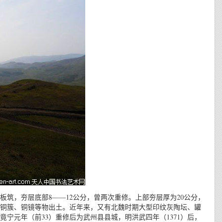
土板筑，夯层底部8——12公分，曾两次重修。上部夯层厚为20公分，
铜簇、铜镜等物出土。近年来，又有北魏时期大型印纹灰陶坛、罐
宁元年（前33）重修后为武州县县城，明洪武四年（1371）后，