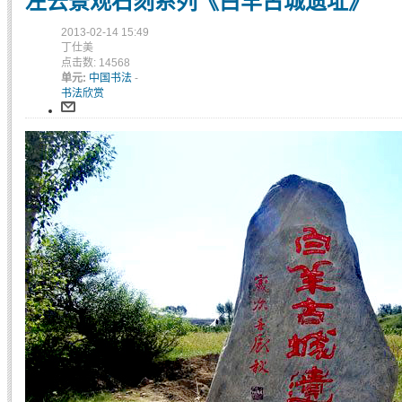
左云景观石刻系列《白羊古城遗址》
2013-02-14 15:49
丁仕美
点击数: 14568
单元:
中国书法
-
书法欣赏