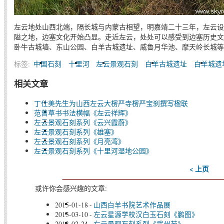
左云地处山西北端，隔长城与内蒙古相望，明嘉靖二十三年，左云设
隘之地，边塞文化开始凸显。走近左云，处处可以感受到边塞历史文
卧牛古城墙、东山公园、白羊古城遗址、威鲁月华池、摩天岭长城等
标签:
中国石刻
十里河
左云景观石刻
白羊古城遗址
白羊城遗
相关文章
丁仕美先生为山西左云大楞严寺楞严宝刹撰写楹联
范曾草书书法横幅《左云祥辉》
左云景观石刻系列《云兴霞蔚》
左云景观石刻系列《雄塞》
左云景观石刻系列《月亮湾》
左云景观石刻系列《十里河湿地公园》
< 上页
或许你会感兴趣的文章:
2015-01-18
-
山西白羊书院艺术作品展
2013-03-10
-
左云星源学校汉白玉石刻《鹏图》
2013-02-24
-
左云景观石刻系列《武州苑》