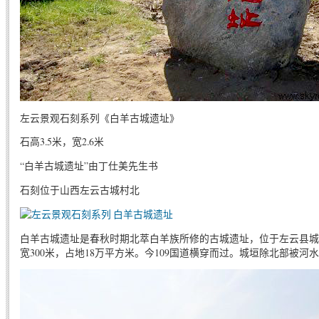
左云景观石刻系列《白羊古城遗址》
石高3.5米，宽2.6米
“白羊古城遗址”由丁仕美先生书
石刻位于山西左云古城村北
白羊古城遗址是春秋时期北萃白羊族所修的古城遗址，位于左云县城东
宽300米，占地18万平方米。今109国道横穿而过。城垣除北部被