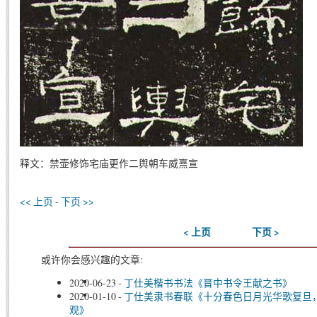
释文：禁壶修饰宅庙更作二舆朝车威熹宣
<< 上页
-
下页 >>
< 上页
下页 >
或许你会感兴趣的文章:
2020-06-23
-
丁仕美楷书书法《晋中书令王献之书》
2020-01-10
-
丁仕美隶书春联《十分春色日月光华歌复旦
观》