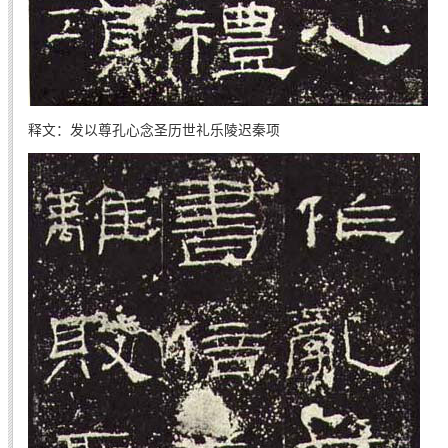
释文：发以尊孔心念圣历世礼乐陵迟秦项