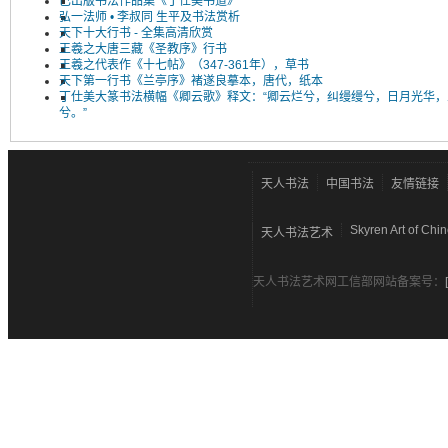
已出版书法作品集《丁仕美书道》
弘一法师 • 李叔同 生平及书法赏析
天下十大行书 - 全集高清欣赏
王羲之大唐三藏《圣教序》行书
王羲之代表作《十七帖》（347-361年），草书
天下第一行书《兰亭序》褚遂良摹本，唐代，纸本
丁仕美大篆书法横幅《卿云歌》释文：“卿云烂兮，纠缦缦兮，日月光华，
兮。”
天人书法
中国书法
友情链接
Skyren Art of Chi
天人书法艺术
天人书法艺术网工信部网站备案号：