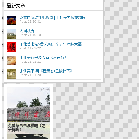
最新文章
成龙国际动作电影周 | 丁仕美为成龙题匾
Post: 21-10-31
大同秋野
Post: 21-10-10
丁仕美书法“福”六幅，辛丑牛年纳大福
Post: 21-02-22
丁仕美行书及长诗《河东行》
Post: 21-01-21
丁仕美书法|《桂枝香•金陵怀古》
Post: 21-01-20
文化大国( 转载自韩寒博
今天下午网站系统升级
客)
范曾草书书法横幅《左
云祥辉》