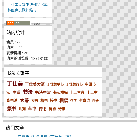
丁仕美大篆书法作品《奥
林匹克之歌》缩写
Feed
站内统计
会员
: 22
内容
: 611
友情链接
: 20
内容的浏览数
: 13768100
书法关键字
丁仕美
丁仕美大篆
中国书
丁仕美草书
丁仕美行书
书法
中堂
书法中堂
法
书法横幅
十二生肖
十二生
大篆
横幅
肖书法
楷书
榜书
生肖诗
左云
汉字
白晋
篆书
草书
行书
系列
诗歌
诗集
热门文章