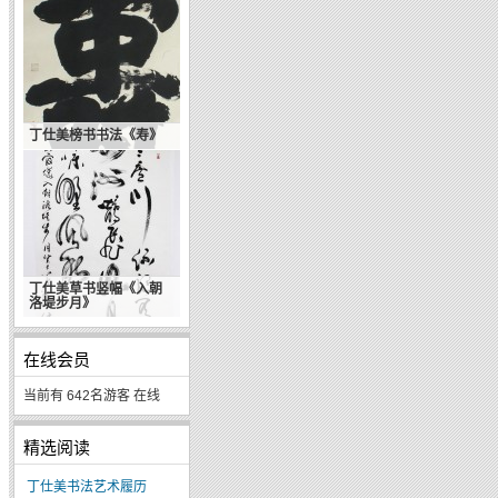
丁仕美榜书书法《寿》
丁仕美草书竖幅《入朝
洛堤步月》
在线会员
当前有 642名游客 在线
精选阅读
丁仕美书法艺术履历