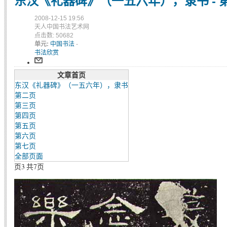
东汉《礼器碑》（一五六年），隶书 - 
2008-12-15 19:56
天人中国书法艺术网
点击数: 50682
单元:
中国书法
-
书法欣赏
文章首页
东汉《礼器碑》（一五六年），隶书
第二页
第三页
第四页
第五页
第六页
第七页
全部页面
页3 共7页