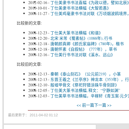
2012-02-16
-
丁仕美隶书书法直幅《为政以德，譬如北辰
2010-10-01
-
丁仕美隶书书法横幅《大智若愚》
2008-11-27
-
丁仕美鸡毫隶书书法对联《万顷烟波鸥境界
比较新的文章:
2008-12-23
-
丁仕美大篆书法横幅《和谐》
2008-12-20
-
北宋 米芾《蜀素帖》(1088年), 行书
2008-12-18
-
唐朝颜真卿《颜氏家庙碑》(780年)，楷书
2008-12-18
-
唐朝怀素《自叙帖》（777年），草书
2008-12-16
-
丁仕美行书书法对联《溪水、远山》
比较旧的文章:
2008-12-13
-
秦朝《泰山刻石》（公元前219），小篆
2008-12-13
-
东晋王羲之《兰亭序》神龙本（353年），
2008-12-10
-
殷墟甲骨文《祭祀狩猎涂硃牛骨刻辞》
2008-12-05
-
丁仕美大篆书法横幅, 释文：“宁静如渊”
2008-12-03
-
丁仕美草书书法横幅，辛稼轩《青玉案·元夕
<< 前一篇
下一篇 >>
最后更新于： 2011-04-02 01:12