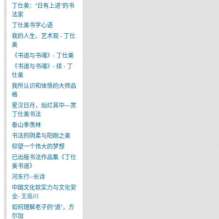
丁仕美：“日有上进”的书
法家
丁仕美书学心语
我的人生、艺术观 - 丁仕
美
《书道与书魂》- 丁仕美
《书道与书魂》- 续 - 丁
仕美
我所认识和体悟的大师品
格
星汉日月，灿烂其中—赏
丁仕美书法
泰山季羡林
书法的阴柔与阳刚之美
仰望一个伟大的梦想
已出版书法作品集《丁仕
美书道》
河东行--长诗
中国文化软实力与文化安
全- 王岳川
如何理解老子的“道”，方
尔加