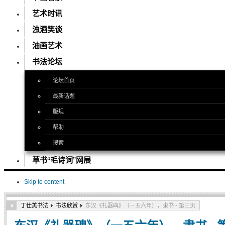
艺术时讯
浊酒笑谈
油画艺术
书法论坛
论坛首页
最新话题
版规
帮助
搜索
草书“毛诗词”网展
Skip to content
丁仕美书法
书法欣赏
东汉《礼器碑》（一五六年），隶书 - 第三页