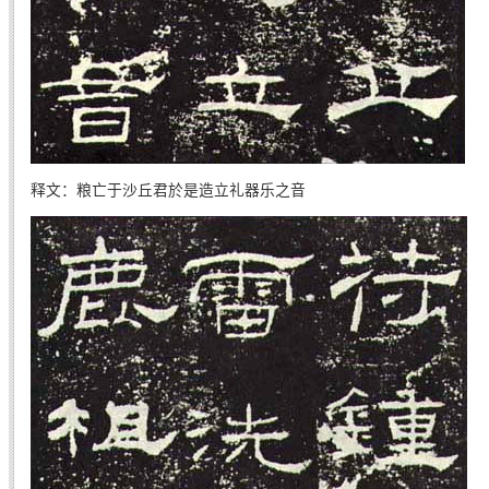
释文：粮亡于沙丘君於是造立礼器乐之音