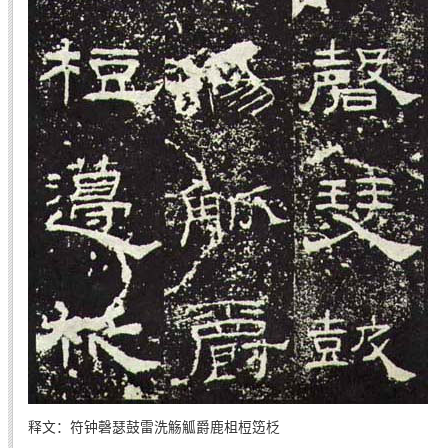
释文：符钟磬瑟鼓雷洗觞觚爵鹿柤梪笾柉