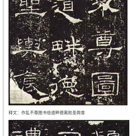
释文：作乱不尊图书倍道畔德离败圣舆食