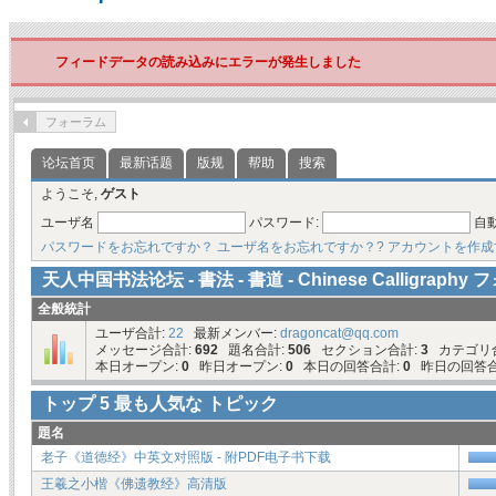
フィードデータの読み込みにエラーが発生しました
フォーラム
论坛首页
最新话题
版规
帮助
搜索
ようこそ,
ゲスト
ユーザ名
パスワード:
自
パスワードをお忘れですか？
ユーザ名をお忘れですか？?
アカウントを作成
天人中国书法论坛 - 書法 - 書道 - Chinese Calligraph
全般統計
ユーザ合計:
22
最新メンバー:
dragoncat@qq.com
メッセージ合計:
692
題名合計:
506
セクション合計:
3
カテゴリ
本日オープン:
0
昨日オープン:
0
本日の回答合計:
0
昨日の回答合
トップ
5
最も人気な トピック
題名
老子《道德经》中英文对照版 - 附PDF电子书下载
王羲之小楷《佛遗教经》高清版