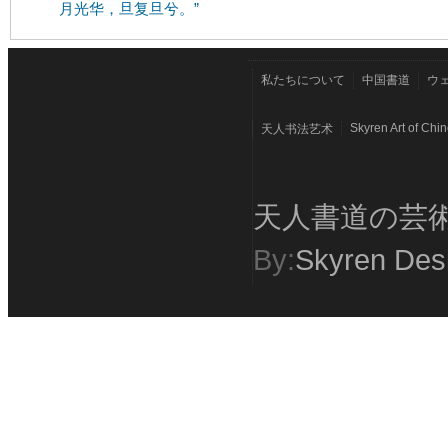
月光华，旦复旦兮。”
私たちについて
中国書道
ウ
Skyren Art of Chi
天人书法艺术
天人書道の芸
By:
Skyren Des