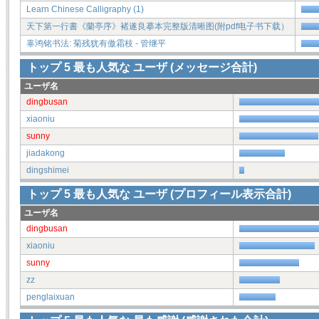
Learn Chinese Calligraphy (1)
天下第一行書《蘭亭序》褚遂良摹本完整版清晰图(附pdf电子书​下载）
辜鸿铭书法: 菊残犹有傲霜枝 - 管继平
トップ
5
最も人気な ユーザ (メッセージ合計)
ユーザ名
dingbusan
xiaoniu
sunny
jiadakong
dingshimei
トップ
5
最も人気な ユーザ (プロフィール表示合計)
ユーザ名
dingbusan
xiaoniu
sunny
zz
penglaixuan