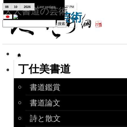
08
10
2026
Last update
08:15:27 PM
天人書道の芸術
天人書道の芸術
丁仕美書道
書道鑑賞
書道論文
詩と散文