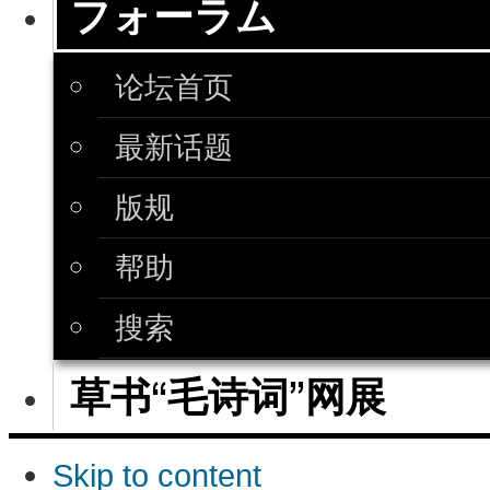
フォーラム
论坛首页
最新话题
版规
帮助
搜索
草书“毛诗词”网展
Skip to content