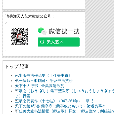
请关注天人艺术微信公众号：
トップ 記事
已出版书法作品集《丁仕美书道》
弘一法师 • 李叔同 生平及书法赏析
天下十大行书 - 全集高清欣赏
王羲之（おう ぎし）集王聖教序（しゅうおうしょうぎょ
ょ）行書
王羲之代表作《十七帖》（347-361年），草书
天下の第1行書 蘭亭序（蘭亭叙ともいう）褚遂良摹本
丁仕美大篆书法横幅《卿云歌》释文：“卿云烂兮，纠缦缦