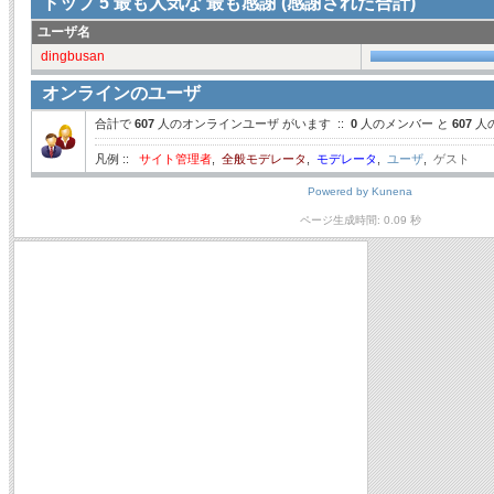
トップ
5
最も人気な 最も感謝 (感謝された合計)
ユーザ名
dingbusan
オンラインのユーザ
合計で
607
人のオンラインユーザ がいます ::
0
人のメンバー と
607
人
凡例 ::
サイト管理者
,
全般モデレータ
,
モデレータ
,
ユーザ
,
ゲスト
Powered by
Kunena
ページ生成時間: 0.09 秒