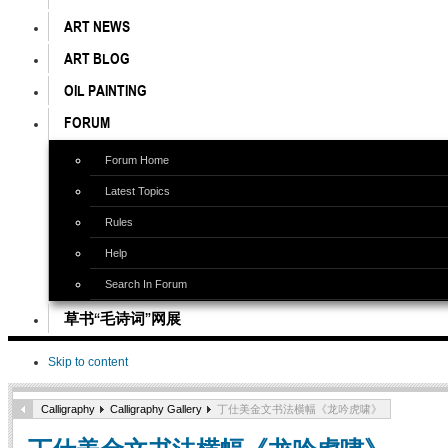
ART NEWS
ART BLOG
OIL PAINTING
FORUM
Forum Home
Latest Topics
Rules
Help
Search In Forum
草书“毛诗词”网展
Skip to content
Calligraphy
Calligraphy Gallery
丁仕美金文书法横幅《龙吟虎啸》