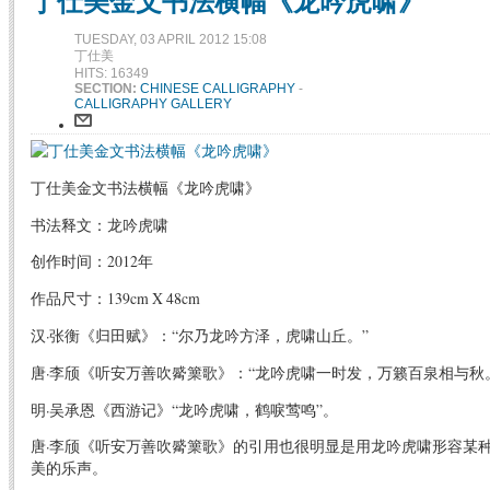
丁仕美金文书法横幅《龙吟虎啸》
TUESDAY, 03 APRIL 2012 15:08
丁仕美
HITS: 16349
SECTION:
CHINESE CALLIGRAPHY
-
CALLIGRAPHY GALLERY
丁仕美金文书法横幅《龙吟虎啸》
书法释文：龙吟虎啸
创作时间：2012年
作品尺寸：139cm X 48cm
汉·张衡《归田赋》：“尔乃龙吟方泽，虎啸山丘。”
唐·李颀《听安万善吹觱篥歌》：“龙吟虎啸一时发，万籁百泉相与秋
明·吴承恩《西游记》“龙吟虎啸，鹤唳莺鸣”。
唐·李颀《听安万善吹觱篥歌》的引用也很明显是用龙吟虎啸形容某
美的乐声。