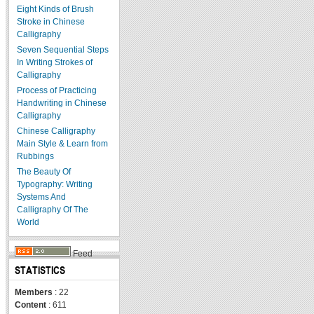
Eight Kinds of Brush
Stroke in Chinese
Calligraphy
Seven Sequential Steps
In Writing Strokes of
Calligraphy
Process of Practicing
Handwriting in Chinese
Calligraphy
Chinese Calligraphy
Main Style & Learn from
Rubbings
The Beauty Of
Typography: Writing
Systems And
Calligraphy Of The
World
Feed
STATISTICS
Members
: 22
Content
: 611