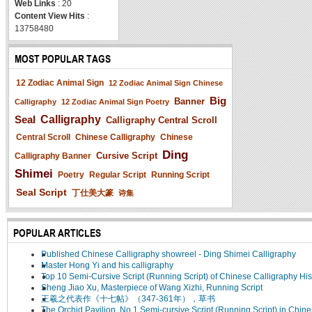
Web Links
: 20
Content View Hits
:
13758480
MOST POPULAR TAGS
12 Zodiac Animal Sign
12 Zodiac Animal Sign Chinese
Big
Banner
Calligraphy
12 Zodiac Animal Sign Poetry
Seal
Calligraphy
Calligraphy Central Scroll
Central Scroll
Chinese Calligraphy
Chinese
Ding
Cursive Script
Calligraphy Banner
Shimei
Poetry
Regular Script
Running Script
Seal Script
丁仕美大篆
诗集
POPULAR ARTICLES
Published Chinese Calligraphy showreel - Ding Shimei Calligraphy
Master Hong Yi and his calligraphy
Top 10 Semi-Cursive Script (Running Script) of Chinese Calligraphy His
Sheng Jiao Xu, Masterpiece of Wang Xizhi, Running Script
王羲之代表作《十七帖》（347-361年），草书
The Orchid Pavilion, No 1 Semi-cursive Script (Running Script) in Chin