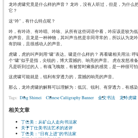
龙吟虎啸究竟是什么样的声音？ 龙吟，没有人听过，但是，为什么把龙
它？
这“吟”，有什么特点呢？
吟，有吟诗、有吟唱、吟咏、从所有这些词语中看，吟应该是较为低
的声音。且龙是一种神物，其叫声当然是非同寻常的，所以认为龙吟
有韵味，且很感动人的声音。
虎啸，虎的叫声则用“啸”表达。啸是什么样的？ 再看啸相关用法: 
个“啸”似乎是指，尖锐的，博大震撼的、响亮的声音。 虎在发怒准
凡是听到过的人，有魂飞魄散，有被暂时瘫痪的感觉，是一种很可怕
这虎啸可能就是，锐利有穿透力的，震撼的响亮的声音。
那么，龙吟虎啸的解释可以理解为：低沉、锐利、有穿透力，有感染
Tags:
Ding Shimei
Chinese Calligraphy Banner
金文书法
龙吟虎啸
相关文章
丁仕美：从矿山人走向书法家
关于丁仕美书法艺术的述评
丁仕美：“日有上进”的书法家