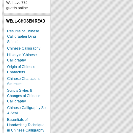
We have 775
guests online
WELL-CHOSEN READ
Resume of Chinese
Calligrapher Ding
Shimei
Chinese Calligraphy
History of Chinese
Calligraphy
Origin of Chinese
Characters
Chinese Characters
Structure
Scripts Styles &
Changes of Chinese
Calligraphy
Chinese Calligraphy Set
& Seal
Essentials of
Handwriting Technique
in Chinese Calligraphy