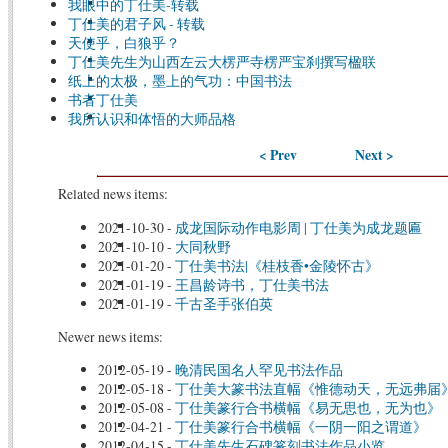
我眼中的丁仕美-转载
丁仕美的君子风 - 转载
天使乎，白狼乎？
丁仕美先生为山西左云大楞严寺楞严宝刹撰写楹联
纸上的太极，墨上的气功：中国书法
书者丁仕美
我所认识和体悟的大师品格
< Prev
Next >
Related news items:
2021-10-30
-
成龙国际动作电影周 | 丁仕美为成龙题匾
2021-10-10
-
大同秋野
2021-01-20
-
丁仕美书法|《桂枝香•金陵怀古》
2021-01-19
-
王昌龄诗书，丁仕美书法
2021-01-19
-
千古圣手张伯英
Newer news items:
2012-05-19
-
晚清民国名人罕见书法作品
2012-05-18
-
丁仕美大篆书法直幅《惟德动天，无远弗届
2012-05-08
-
丁仕美篆行合书横幅《易无思也，无为也》
2012-04-21
-
丁仕美篆行合书横幅《一阴一阳之谓道》
2012-04-15
-
丁仕美先生石碑篆刻书法作品小览