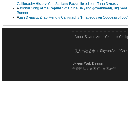
Calligraphy History, Chu Suiliang Facsimile edition, Tang Dynasty
National Song of the Republic of China(Beiyang government), Big Seal 
Banner
Yuan Dynasty, Zhao Mengfu Calligraphy "Rhapsody on Goddess of Luo
About Skyren Art
Chinese Calli
Skyren Art of Chi
天人书法艺术
Skyren Web Design
合作网站：
泰国游
|
泰国房产