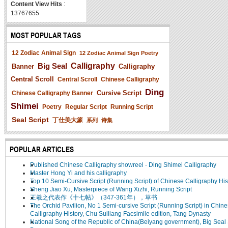
Content View Hits
:
13767655
MOST POPULAR TAGS
12 Zodiac Animal Sign
12 Zodiac Animal Sign Poetry
Big Seal
Calligraphy
Banner
Calligraphy
Central Scroll
Central Scroll
Chinese Calligraphy
Ding
Cursive Script
Chinese Calligraphy Banner
Shimei
Poetry
Regular Script
Running Script
Seal Script
丁仕美大篆
系列
诗集
POPULAR ARTICLES
Published Chinese Calligraphy showreel - Ding Shimei Calligraphy
Master Hong Yi and his calligraphy
Top 10 Semi-Cursive Script (Running Script) of Chinese Calligraphy His
Sheng Jiao Xu, Masterpiece of Wang Xizhi, Running Script
王羲之代表作《十七帖》（347-361年），草书
The Orchid Pavilion, No 1 Semi-cursive Script (Running Script) in Chin
Calligraphy History, Chu Suiliang Facsimile edition, Tang Dynasty
National Song of the Republic of China(Beiyang government), Big Seal 