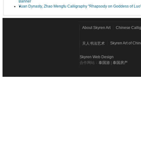
Banner
Yuan Dynasty, Zhao Mengfu Calligraphy "Rhapsody on Goddess of Luo
About Skyren Art
Chinese Calli
Skyren Art of Chi
天人书法艺术
Skyren Web Design
合作网站：
泰国游
|
泰国房产