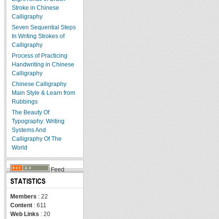
Stroke in Chinese
Calligraphy
Seven Sequential Steps
In Writing Strokes of
Calligraphy
Process of Practicing
Handwriting in Chinese
Calligraphy
Chinese Calligraphy
Main Style & Learn from
Rubbings
The Beauty Of
Typography: Writing
Systems And
Calligraphy Of The
World
Feed
STATISTICS
Members
: 22
Content
: 611
Web Links
: 20