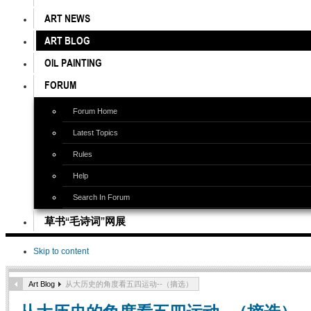
ART NEWS
ART BLOG
OIL PAINTING
FORUM
Forum Home
Latest Topics
Rules
Help
Search In Forum
草书“毛诗词”网展
Skip to content
Art Blog
从大历史的角度看五四运动--（摘选）