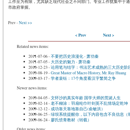
工作至为有限，尤其缺乏现代社会之不同部门。专业工作犹集中于通
市政府掌握。
Prev -
Next >>
< Prev
Next >
Related news items:
2011-07-06
-
不要把历史浪漫化 - 萧功秦
2011-07-05
-
大历史的魅力 - 萧功秦
2010-12-23
-
论用笔与结字：书法艺术成熟的三大历史阶
2010-08-19
-
Great Master of Macro History, Mr. Ray Huang
2009-03-17
-
学者裴钰：17个角度看汉字繁简之争
Newer news items:
2010-04-05
-
文怀沙的真实年龄 国学大师的荒诞人生
2010-02-14
-
老不糊涂：羽扇纶巾叶剑英不乱情场定乾坤
2009-12-12
-
成功靠天靠地靠自己(俞敏洪）
2009-06-25
-
绿坝系统提醒你，以下内容包含不良信息（
2009-06-24
-
廖氏愤青教材（转载）
Older news items: