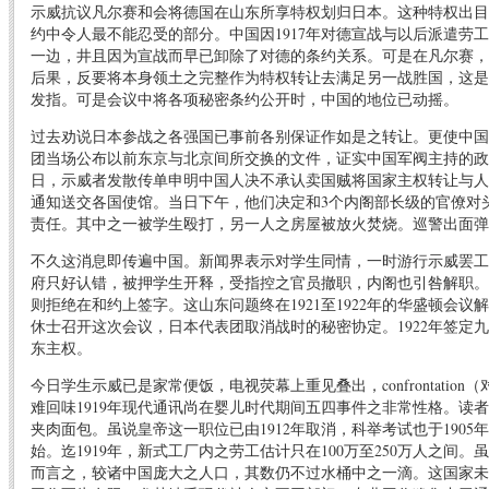
示威抗议凡尔赛和会将德国在山东所享特权划归日本。这种特权出目
约中令人最不能忍受的部分。中国因1917年对德宣战与以后派遣劳
一边，井且因为宣战而早已卸除了对德的条约关系。可是在凡尔赛，
后果，反要将本身领土之完整作为特权转让去满足另一战胜国，这是
发指。可是会议中将各项秘密条约公开时，中国的地位已动摇。
过去劝说日本参战之各强国已事前各别保证作如是之转让。更使中国
团当场公布以前东京与北京间所交换的文件，证实中国军阀主持的政
日，示威者发散传单申明中国人决不承认卖国贼将国家主权转让与人
通知送交各国使馆。当日下午，他们决定和3个内阁部长级的官僚对
责任。其中之一被学生殴打，另一人之房屋被放火焚烧。巡警出面弹
不久这消息即传遍中国。新闻界表示对学生同情，一时游行示威罢工
府只好认错，被押学生开释，受指控之官员撤职，内阁也引咎解职。
则拒绝在和约上签字。这山东问题终在1921至1922年的华盛顿会
休士召开这次会议，日本代表团取消战时的秘密协定。1922年签定
东主权。
今日学生示威已是家常便饭，电视荧幕上重见叠出，confrontatio
难回味1919年现代通讯尚在婴儿时代期间五四事件之非常性格。读
夹肉面包。虽说皇帝这一职位已由1912年取消，科举考试也于190
始。迄1919年，新式工厂内之劳工估计只在100万至250万人之间
而言之，较诸中国庞大之人口，其数仍不过水桶中之一滴。这国家未