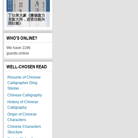
丁仕美大篆《庸德嘉力
克敌大邦，进贤任能兴
我社稷》
WHO'S ONLINE?
We have 1196
guests online
WELL-CHOSEN READ
Resume of Chinese
Calligrapher Ding
Shimei
Chinese Calligraphy
History of Chinese
Calligraphy
Origin of Chinese
Characters
Chinese Characters
Structure