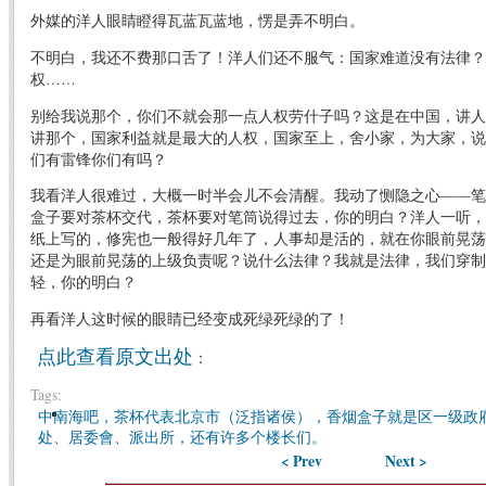
外媒的洋人眼睛瞪得瓦蓝瓦蓝地，愣是弄不明白。
不明白，我还不费那口舌了！洋人们还不服气：国家难道没有法律？
权……
别给我说那个，你们不就会那一点人权劳什子吗？这是在中国，讲人
讲那个，国家利益就是最大的人权，国家至上，舍小家，为大家，说
们有雷锋你们有吗？
我看洋人很难过，大概一时半会儿不会清醒。我动了恻隐之心——笔
盒子要对茶杯交代，茶杯要对笔筒说得过去，你的明白？洋人一听，
纸上写的，修宪也一般得好几年了，人事却是活的，就在你眼前晃荡
还是为眼前晃荡的上级负责呢？说什么法律？我就是法律，我们穿制
轻，你的明白？
再看洋人这时候的眼睛已经变成死绿死绿的了！
点此查看原文出处
：
Tags:
中南海吧，茶杯代表北京市（泛指诸侯），香烟盒子就是区一级政
处、居委會、派出所，还有许多个楼长们。
< Prev
Next >