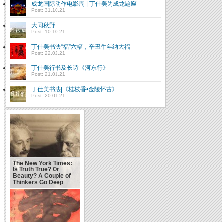
成龙国际动作电影周 | 丁仕美为成龙题匾
Post: 31.10.21
大同秋野
Post: 10.10.21
丁仕美书法“福”六幅，辛丑牛年纳大福
Post: 22.02.21
丁仕美行书及长诗《河东行》
Post: 21.01.21
丁仕美书法|《桂枝香•金陵怀古》
Post: 20.01.21
The New York Times:
Is Truth True? Or
Beauty? A Couple of
Thinkers Go Deep