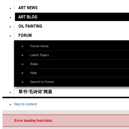
ART NEWS
ART BLOG
OIL PAINTING
FORUM
Forum Home
Latest Topics
Rules
Help
Search In Forum
草书“毛诗词”网展
Skip to content
Error loading feed data.