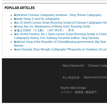
POPULAR ARTICLES
Published Chinese Calligraphy showreel - Ding Shimei Calligraphy
Master Hong Yi and his calligraphy
Top 10 Semi-Cursive Script (Running Script) of Chinese Calligraphy His
Sheng Jiao Xu, Masterpiece of Wang Xizhi, Running Script
王羲之代表作《十七帖》（347-361年），草书
The Orchid Pavilion, No 1 Semi-cursive Script (Running Script) in Chin
Calligraphy History, Chu Suiliang Facsimile edition, Tang Dynasty
National Song of the Republic of China(Beiyang government), Big Seal 
Banner
Yuan Dynasty, Zhao Mengfu Calligraphy "Rhapsody on Goddess of Luo
About Skyren Art
Chinese Calli
Skyren Art of Chi
天人书法艺术
Skyren Web Design
合作网站：
泰国游
|
泰国房产