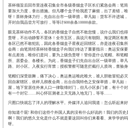
茶杯领旨后回市里连夜召集全市各级香烟盒子区长们紧急会商：笔筒
要加大力度，拿出措施。但凡哪个盒子给我惹了麻烦，出了差错，唯
呀！茶杯身体力行，先自出台市一级举措，举凡如：货车不许进城，
开封自我品尝方可放行，等等计800余条10000余款。
眼见茶杯动作不凡，各区的香烟盒子自然不敢怠慢，说什么我们也得
责呀，不出动静誓不罢休！全市五区，虽说只有朝阳、海淀两区有奥
各区已然不敢犯乱，因此各香烟盒子星夜赶回辖区，亦是连夜召集所
会商：由笔筒经茶杯转香烟盒子向我们传达了重要指示：奥运安保要
有点差池，唯你们是问，要为上级负责呀！管你是什么笔帽。和笔帽
所、居委会、各楼长。为此，香烟盒子们先自出台区一级举措，举凡
路、封小区。入夜实行宵禁；授权警察可随意拦截行人质询，查验身
笔帽们深受鼓舞，痛下决心，奥运奥运唯此唯大，谁人胆敢冒犯必灭
回自家辖区，依样儿彻夜会商，出台自我特色之安保举措，举凡如：
屋，地下室居住外来人口一律取缔封门，但凡小区多门者，有十个封
有一个封它……叫心怀叵测者上天无路入地无门，等等……
只图口快就忘了洋人的理解水平。外媒洋人追问我道：怎么听起来好
你知道个屁! 和你们这些个外国人真的没有什么好说的！我们的历史
啊！我们的悠久文化是什么不就是要这回叫你们来看看、来学学的吗
呀。