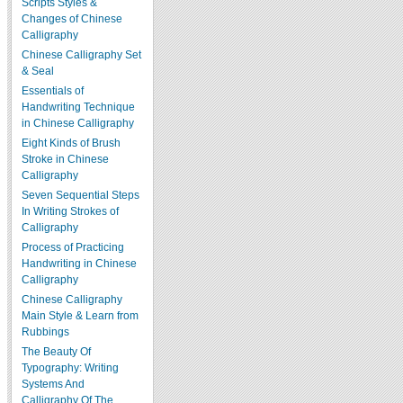
Scripts Styles &
Changes of Chinese
Calligraphy
Chinese Calligraphy Set
& Seal
Essentials of
Handwriting Technique
in Chinese Calligraphy
Eight Kinds of Brush
Stroke in Chinese
Calligraphy
Seven Sequential Steps
In Writing Strokes of
Calligraphy
Process of Practicing
Handwriting in Chinese
Calligraphy
Chinese Calligraphy
Main Style & Learn from
Rubbings
The Beauty Of
Typography: Writing
Systems And
Calligraphy Of The