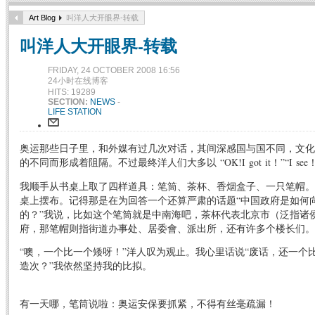
Art Blog
叫洋人大开眼界-转载
叫洋人大开眼界-转载
FRIDAY, 24 OCTOBER 2008 16:56
24小时在线博客
HITS: 19289
SECTION:
NEWS
-
LIFE STATION
奥运那些日子里，和外媒有过几次对话，其间深感国与国不同，文化
的不同而形成着阻隔。不过最终洋人们大多以 “OK!I got it！”“I s
我顺手从书桌上取了四样道具：笔筒、茶杯、香烟盒子、一只笔帽。
桌上摆布。记得那是在为回答一个还算严肃的话题“中国政府是如何
的？”我说，比如这个笔筒就是中南海吧，茶杯代表北京市（泛指诸
府，那笔帽则指街道办事处、居委會、派出所，还有许多个楼长们。
“噢，一个比一个矮呀！”洋人叹为观止。我心里话说“废话，还一个
造次？”我依然坚持我的比拟。
有一天哪，笔筒说啦：奥运安保要抓紧，不得有丝毫疏漏！