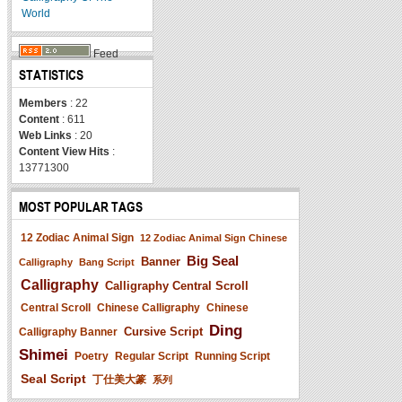
World
Feed
STATISTICS
Members
: 22
Content
: 611
Web Links
: 20
Content View Hits
:
13771300
MOST POPULAR TAGS
12 Zodiac Animal Sign
12 Zodiac Animal Sign Chinese
Big Seal
Banner
Calligraphy
Bang Script
Calligraphy
Calligraphy Central Scroll
Central Scroll
Chinese Calligraphy
Chinese
Ding
Cursive Script
Calligraphy Banner
Shimei
Poetry
Regular Script
Running Script
Seal Script
丁仕美大篆
系列