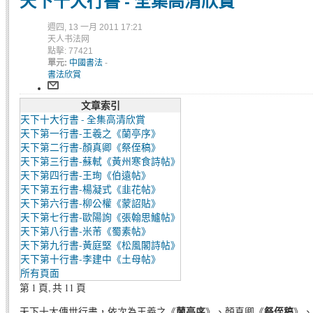
天下十大行書 - 全集高清欣賞
週四, 13 一月 2011 17:21
天人书法网
點擊: 77421
單元:
中國書法
-
書法欣賞
文章索引
天下十大行書 - 全集高清欣賞
天下第一行書-王羲之《蘭亭序》
天下第二行書-顏真卿《祭侄稿》
天下第三行書-蘇軾《黃州寒食詩帖》
天下第四行書-王珣《伯遠帖》
天下第五行書-楊凝式《韭花帖》
天下第六行書-柳公權《蒙詔貼》
天下第七行書-歐陽詢《張翰思鱸帖》
天下第八行書-米芾《蜀素帖》
天下第九行書-黃庭堅《松風閣詩帖》
天下第十行書-李建中《土母帖》
所有頁面
第 1 頁, 共 11 頁
天下十大傳世行書，依次為王羲之《
蘭亭序
》、顏真卿《
祭侄稿
》、