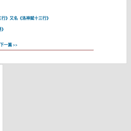
三行》又名《洛神賦十三行》
憂》
下一篇 >>