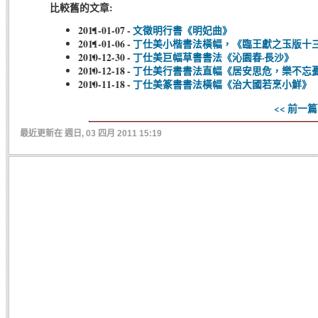
比較舊的文章:
2011-01-07
-
文徵明行書《明妃曲》
2011-01-06
-
丁仕美小楷書法橫幅，《臨王獻之玉版十
2010-12-30
-
丁仕美巨幅草書書法《沁園春·長沙》
2010-12-18
-
丁仕美行書書法直幅《居安思危，樂不忘
2010-11-18
-
丁仕美篆書書法橫幅《治大國若烹小鮮》
<< 前一篇
最近更新在 週日, 03 四月 2011 15:19