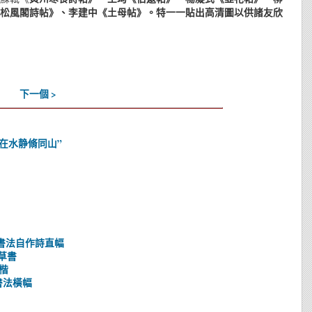
松風閣詩帖
》、李建中《
土母帖
》。特一一貼出高清圖以供諸友欣
下一個 >
在水静脩同山”
書書法自作詩直幅
，草書
楷
書法橫幅