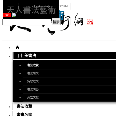
08
07
2026
Last update
08:15:27 PM
天人書法藝術
天人書法藝術
丁仕美書法
書法欣賞
書法論文
詩歌散文
書法問答
英語文獻
書法收藏
書畫名家