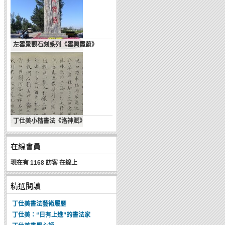
左雲景觀石刻系列《雲興霞蔚》
肖雲儒自說——書法程式與生命表達
丁仕美小楷書法《洛神賦》
在線會員
現在有 1168 訪客 在線上
精選閱讀
丁仕美書法藝術履歷
丁仕美：“日有上進”的書法家