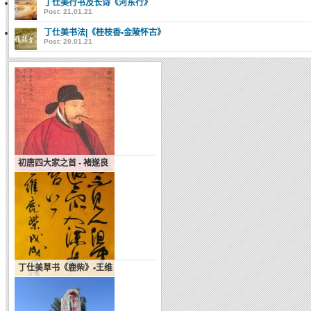
丁仕美行书及长诗《河东行》
Post: 21.01.21
丁仕美书法|《桂枝香•金陵怀古》
Post: 20.01.21
初唐四大家之首 - 褚遂良
丁仕美草书《鹿柴》•王维