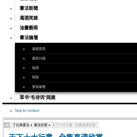
書法新聞
濁酒笑談
油畫藝術
書法論壇
論壇首頁
最新討論
版规
帮助
搜尋論壇
草书“毛诗词”网展
Skip to content
丁仕美書法
書法欣賞
天下十大行書 - 全集高清欣賞