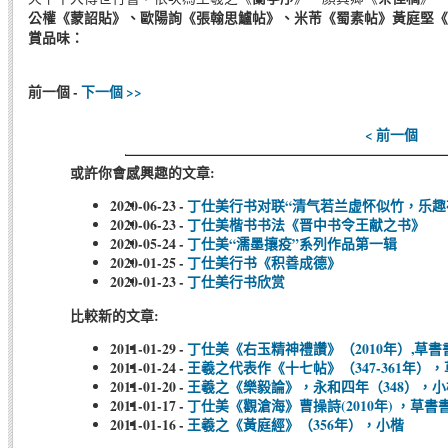
公權《
蒙詔貼
》、歐陽詢《
張翰思鱸帖
》、米芾《
蜀素帖
》黃庭堅《
賞品味：
前一個 -
下一個 >>
< 前一個
或許你會感興趣的文章:
2020-06-23
-
丁仕美行书对联“清气若兰虚怀似竹，乐趣
2020-06-23
-
丁仕美楷书书法《晋中书令王献之书》
2020-05-24
-
丁仕美“濡墨攘疫”系列作品第一辑
2020-01-25
-
丁仕美行书《积善成德》
2020-01-23
-
丁仕美行书欣赏
比較新的文章:
2011-01-29
-
丁仕美《右玉精神禮讚》（2010年）,草
2011-01-24
-
王羲之代表作《十七帖》（347-361年）
2011-01-20
-
王羲之《樂毅論》，永和四年（348），小
2011-01-17
-
丁仕美《觀滄海》曹操詩(2010年) ，草書
2011-01-16
-
王羲之《黃庭經》（356年），小楷