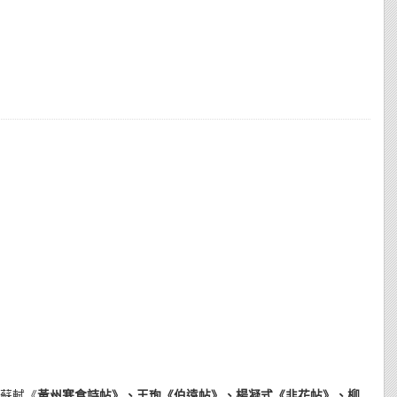
蘇軾《
黃州寒食詩帖
》、王珣《
伯遠帖
》、楊凝式《
韭花帖
》、柳