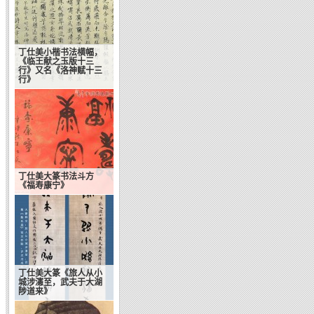
丁仕美小楷书法横幅，
《临王献之玉版十三
行》又名《洛神赋十三
行》
丁仕美大篆书法斗方
《福寿康宁》
丁仕美大篆《旅人从小
城涉瀗至，武夫于大湖
陟道来》