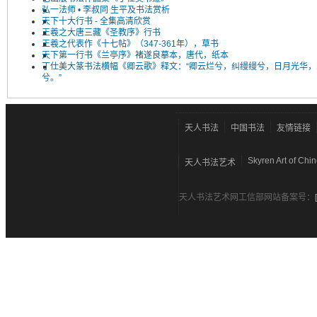
弘一法师 • 李叔同 生平及书法赏析
天下十大行书 - 全集高清欣赏
王羲之大唐三藏《圣教序》行书
王羲之代表作《十七帖》（347-361年），草书
天下第一行书《兰亭序》褚遂良摹本，唐代，纸本
丁仕美大篆书法横幅《卿云歌》释文：“卿云烂兮，纠缦缦兮，日月光华，
兮。”
天人书法
中国书法
友情链接
Skyren Art of Chi
天人书法艺术
天人书法艺术网工信部网站备案号：