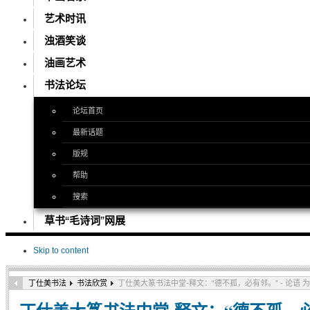
艺术时讯
浊酒笑谈
油画艺术
书法论坛
论坛首页
最新话题
版规
帮助
搜索
草书“毛诗词”网展
Skip to content
丁仕美书法
书法欣赏
丁仕美大篆书法中堂-释文：“德不孤，必有邻。” - 论语 