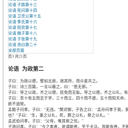
论语 子路第十三
论语 宪问第十四
论语 卫灵公第十五
论语 季氏第十六
论语 阳货第十七
论语 微子第十八
论语 子张第十九
论语 尧曰第二十
全部页面
页3 共21页
论语 为政第二
子曰：为政以德，譬如北辰，居其所，而众星共之。
子曰：诗三百篇，一言以蔽之，曰：“思无邪。”
子曰：导之以政，齐之以德，民免而无耻。导之以德，齐之以礼，有
子曰：吾十有五而志于学，三十而立，四十而不惑，五十而知天命，
欲不逾矩。
孟懿子问孝。子曰：“无违。”樊迟御，子告之曰：“孟孙问孝于我，我
也？”子曰：“生，事之以礼，死，葬之以礼，祭之以礼。”
孟武伯问孝。子曰：“父母，唯其疾之忧。”
子游问孝。子曰：“今之孝者，是谓能养，至于犬马，皆能有养，不