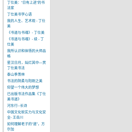
丁仕美：“日有上进”的书
法家
丁仕美书学心语
我的人生、艺术观 - 丁仕
美
《书道与书魂》- 丁仕美
《书道与书魂》- 续 - 丁
仕美
我所认识和体悟的大师品
格
星汉日月，灿烂其中—赏
丁仕美书法
泰山季羡林
书法的阴柔与阳刚之美
仰望一个伟大的梦想
已出版书法作品集《丁仕
美书道》
河东行--长诗
中国文化软实力与文化安
全- 王岳川
如何理解老子的“道”，方
尔加