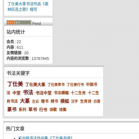
丁仕美大篆书法作品《奥
林匹克之歌》缩写
Feed
站内统计
会员
: 22
内容
: 611
友情链接
: 20
内容的浏览数
: 13767845
书法关键字
丁仕美
丁仕美大篆
中国书
丁仕美草书
丁仕美行书
书法
中堂
书法中堂
法
书法横幅
十二生肖
十二生
大篆
横幅
肖书法
楷书
榜书
生肖诗
左云
汉字
白晋
篆书
草书
行书
系列
诗歌
诗集
热门文章
已出版书法作品集《丁仕美书道》