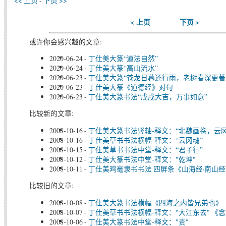
<< 上页
-
下页 >>
< 上页
下页 >
或许你会感兴趣的文章:
2020-06-24
-
丁仕美大篆“道法自然”
2020-06-24
-
丁仕美大篆“高山流水”
2020-06-23
-
丁仕美大篆“苍龙日暮还行雨，老树春深更著
2020-06-23
-
丁仕美大篆《道德经》对句
2020-06-23
-
丁仕美大篆书法“戊戌大吉，万事如意”
比较新的文章:
2008-10-16
-
丁仕美大篆书法竖轴-释文：“北魏画卷，云冈
2008-10-16
-
丁仕美草书书法横幅-释文：“云冈魂”
2008-10-15
-
丁仕美草书书法中堂-释文：“君子行”
2008-10-12
-
丁仕美大篆书法中堂-释文："乾坤"
2008-10-11
-
丁仕美鸡毫隶书书法 四屏条《山海经·南山
比较旧的文章:
2008-10-08
-
丁仕美大篆书法横幅《四海之内皆兄弟也》
2008-10-07
-
丁仕美草书书法横幅-释文："大江东去" 《念
2008-10-06
-
丁仕美大篆书法中堂-释文："贵"