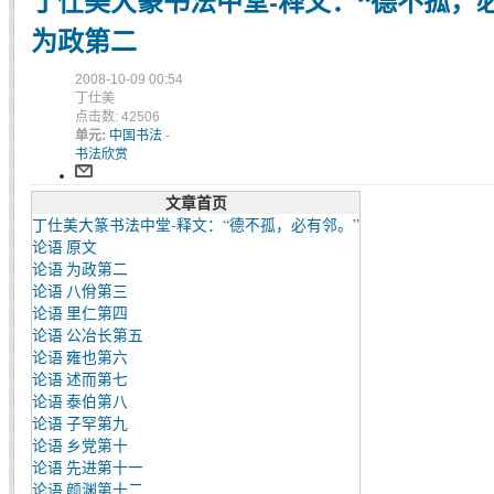
丁仕美大篆书法中堂-释文：“德不孤，必有
为政第二
2008-10-09 00:54
丁仕美
点击数: 42506
单元:
中国书法
-
书法欣赏
文章首页
丁仕美大篆书法中堂-释文：“德不孤，必有邻。”
论语 原文
论语 为政第二
论语 八佾第三
论语 里仁第四
论语 公冶长第五
论语 雍也第六
论语 述而第七
论语 泰伯第八
论语 子罕第九
论语 乡党第十
论语 先进第十一
论语 颜渊第十二