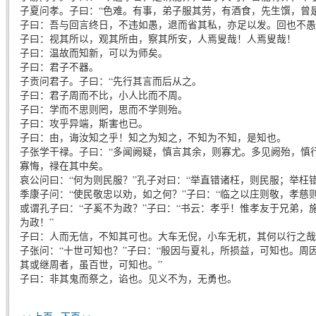
子夏问孝。子曰：“色难。有事，弟子服其劳，有酒食，先生馔，曾
子曰：吾与回言终日，不违如愚，退而省其私，亦足以发。回也不愚
子曰：视其所以，观其所由，察其所安，人焉叟哉！人焉叟哉！
子曰：温故而知新，可以为师矣。
子曰：君子不器。
子贡问君子。子曰：“先行其言而后从之。
子曰：君子周而不比，小人比而不周。
子曰：学而不思则罔，思而不学则殆。
子曰：攻乎异端，斯害也已。
子曰：由，诲汝知之乎！知之为知之，不知为不知，是知也。
子张学干禄。子曰：“多闻阙疑，慎言其余，则寡尤。多见阙殆，慎
寡悔，禄在其中矣。
哀公问曰：“何为则民服？”孔子对曰：“举直错诸枉，则民服；举枉
季康子问：“使民敬忠以劝，如之何？”子曰：“临之以庄则敬，孝慈
或谓孔子曰：“子奚不为政？”子曰：“书云：孝乎！惟孝友于兄弟，
为政！”
子曰：人而无信，不知其可也。大车无倪，小车无杌，其何以行之哉
子张问：“十世可知也？”子曰：“殷因与夏礼，所损益，可知也。周
其或继周者，虽百世，可知也。”
子曰：非其鬼而祭之，谄也。见义不为，无勇也。