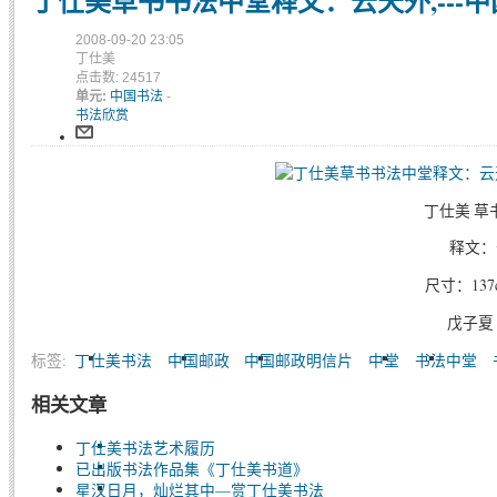
丁仕美草书书法中堂释文：云天外,---
2008-09-20 23:05
丁仕美
点击数: 24517
单元:
中国书法
-
书法欣赏
丁仕美 草
释文：
尺寸：137c
戊子夏
标签:
丁仕美书法
中国邮政
中国邮政明信片
中堂
书法中堂
相关文章
丁仕美书法艺术履历
已出版书法作品集《丁仕美书道》
星汉日月，灿烂其中—赏丁仕美书法