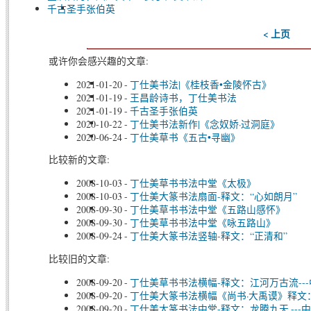
千古圣手张伯英
< 上页
或许你会感兴趣的文章:
2021-01-20
-
丁仕美书法|《桂枝香•金陵怀古》
2021-01-19
-
王昌龄诗书，丁仕美书法
2021-01-19
-
千古圣手张伯英
2020-10-22
-
丁仕美书法新作|《念奴娇·过洞庭》
2020-06-24
-
丁仕美草书《五古•寻幽》
比较新的文章:
2008-10-03
-
丁仕美草书书法中堂《太极》
2008-10-03
-
丁仕美大篆书法扇面-释文：“心如朗月”
2008-09-30
-
丁仕美草书书法中堂《五路山感怀》
2008-09-30
-
丁仕美草书书法中堂《咏五路山》
2008-09-24
-
丁仕美大篆书法竖轴-释文：“正清和”
比较旧的文章:
2008-09-20
-
丁仕美草书书法横幅-释文：江河万古流--
2008-09-20
-
丁仕美大篆书法横幅《尚书·大禹谟》释文
2008-09-20
-
丁仕美大篆书法中堂-释文：龙腾九天,--