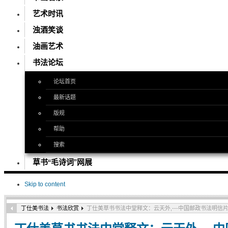
艺术时讯
浊酒笑谈
油画艺术
书法论坛
论坛首页
最新话题
版规
帮助
搜索
草书“毛诗词”网展
Skip to content
丁仕美书法
书法欣赏
丁仕美草书书法中堂释文：云天外,---中国邮政书法明信