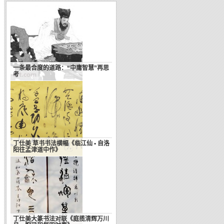
一条最合度的道路：“中庸智慧”再思
考
丁仕美 草书书法横幅《临江仙 • 自洛
阳往孟津道中作》
丁仕美大篆书法对联《庭揽清辉万川