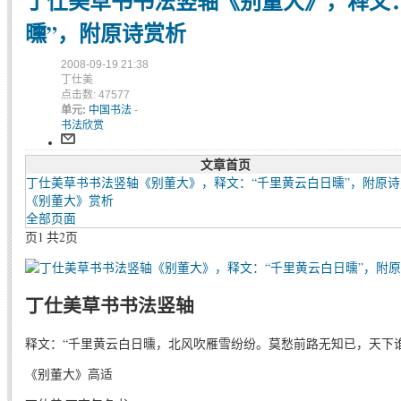
丁仕美草书书法竖轴《别董大》，释文
曛”，附原诗赏析
2008-09-19 21:38
丁仕美
点击数: 47577
单元:
中国书法
-
书法欣赏
文章首页
丁仕美草书书法竖轴《别董大》，释文：“千里黄云白日曛”，附原诗
《别董大》赏析
全部页面
页1 共2页
丁仕美草书书法竖轴
释文：“千里黄云白日曛，北风吹雁雪纷纷。莫愁前路无知已，天下
《别董大》高适