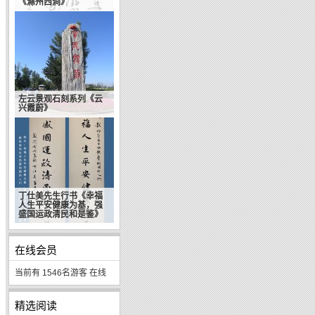
《滁州西涧》
左云景观石刻系列《云
兴霞蔚》
丁仕美先生行书《幸福
人生平安健康为基，强
盛国运政清民和是鉴》
在线会员
当前有 1546名游客 在线
精选阅读