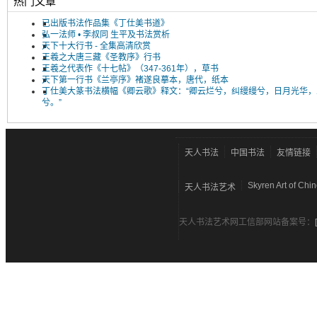
热门文章
已出版书法作品集《丁仕美书道》
弘一法师 • 李叔同 生平及书法赏析
天下十大行书 - 全集高清欣赏
王羲之大唐三藏《圣教序》行书
王羲之代表作《十七帖》（347-361年），草书
天下第一行书《兰亭序》褚遂良摹本，唐代，纸本
丁仕美大篆书法横幅《卿云歌》释文：“卿云烂兮，纠缦缦兮，日月光华，
兮。”
天人书法
中国书法
友情链接
Skyren Art of Chi
天人书法艺术
天人书法艺术网工信部网站备案号：