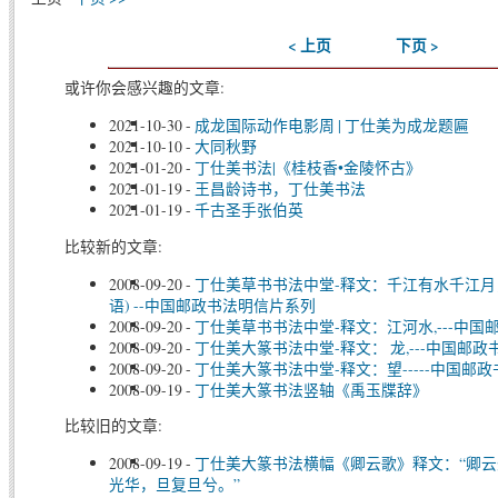
< 上页
下页 >
或许你会感兴趣的文章:
2021-10-30
-
成龙国际动作电影周 | 丁仕美为成龙题匾
2021-10-10
-
大同秋野
2021-01-20
-
丁仕美书法|《桂枝香•金陵怀古》
2021-01-19
-
王昌龄诗书，丁仕美书法
2021-01-19
-
千古圣手张伯英
比较新的文章:
2008-09-20
-
丁仕美草书书法中堂-释文：千江有水千江月
语) --中国邮政书法明信片系列
2008-09-20
-
丁仕美草书书法中堂-释文：江河水,---中
2008-09-20
-
丁仕美大篆书法中堂-释文： 龙,---中国邮
2008-09-20
-
丁仕美大篆书法中堂-释文：望-----中国邮
2008-09-19
-
丁仕美大篆书法竖轴《禹玉牒辞》
比较旧的文章:
2008-09-19
-
丁仕美大篆书法横幅《卿云歌》释文：“卿
光华，旦复旦兮。”