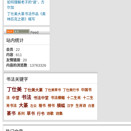
如何理解老子的“道”，方
尔加
丁仕美大篆书法作品《奥
林匹克之歌》缩写
Feed
站内统计
会员
: 22
内容
: 611
友情链接
: 20
内容的浏览数
: 13763326
书法关键字
丁仕美
丁仕美大篆
中国书
丁仕美草书
丁仕美行书
书法
中堂
书法中堂
法
书法横幅
十二生肖
十二生
大篆
横幅
肖书法
楷书
榜书
生肖诗
左云
汉字
白晋
篆书
草书
行书
系列
诗歌
诗集