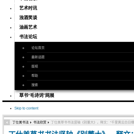
艺术时讯
浊酒笑谈
油画艺术
书法论坛
论坛首页
最新话题
版规
帮助
搜索
草书“毛诗词”网展
Skip to content
丁仕美书法
书法欣赏
丁仕美草书书法竖轴《别董大》，释文：“千里黄云白日曛