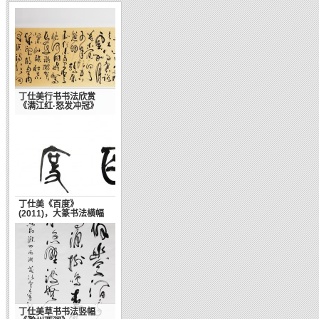
丁仕美行书书法欣赏
《满江红·怒发冲冠》
丁仕美《百度》
(2011)，大篆书法横幅
丁仕美草书书法竖幅