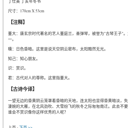
丁仕美 丁亥年冬书
尺寸：170cm X 53cm
【注释】
董大：唐玄宗时代著名的艺人董庭兰，善弹琴，被誉为"古琴王子"
一。
曛：日色昏暗。这里是说天空阴云密布，太阳黯然无光。
知己：知心朋友。
识：赏识。
君：古代对人的尊称。这里指董大。
【古诗今译】
一望无边的昏黄阴云笼罩着昏暗的天地，连太阳也显得昏黄暗淡，失
凄婉的大雁，在北风劲吹、大雪纷飞的秋冬之际匆匆南迁。此去不要
谁会不赏识像你这样优秀的人呢？
上页 -
下页 >>