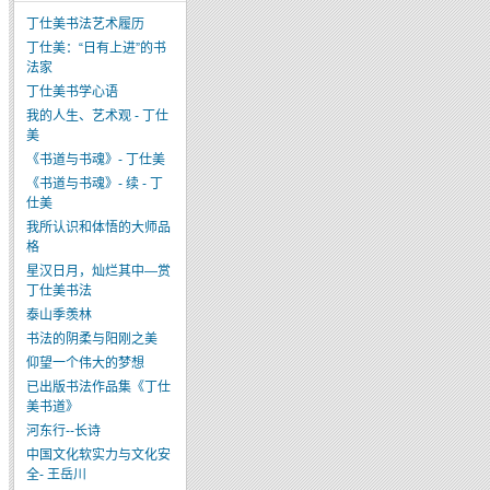
丁仕美书法艺术履历
丁仕美：“日有上进”的书
法家
丁仕美书学心语
我的人生、艺术观 - 丁仕
美
《书道与书魂》- 丁仕美
《书道与书魂》- 续 - 丁
仕美
我所认识和体悟的大师品
格
星汉日月，灿烂其中—赏
丁仕美书法
泰山季羡林
书法的阴柔与阳刚之美
仰望一个伟大的梦想
已出版书法作品集《丁仕
美书道》
河东行--长诗
中国文化软实力与文化安
全- 王岳川