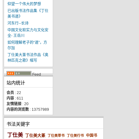
仰望一个伟大的梦想
已出版书法作品集《丁仕
美书道》
河东行--长诗
中国文化软实力与文化安
全- 王岳川
如何理解老子的“道”，方
尔加
丁仕美大篆书法作品《奥
林匹克之歌》缩写
Feed
站内统计
会员
: 22
内容
: 611
友情链接
: 20
内容的浏览数
: 13757989
书法关键字
丁仕美
丁仕美大篆
中国书
丁仕美草书
丁仕美行书