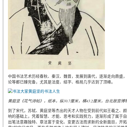
中国书法艺术历经春秋、秦汉、魏晋，发展到唐代，逐渐走向鼎盛，
论等都已臻完备，尤其是法度、结字、格局几乎达到了顶峰。
黄庭坚《花气诗帖》，纸本，纵30.7厘米，横43.2厘米，台北故宫博
到了宋代，苏轼、黄庭坚等杰出的天才人物在受到前代如王羲之、颜
响的基础上，凭着智慧、才能、思考和实践努力，逐渐形成了属于自
出笔法意趣独特、章法富于变化、变更古法而求新的全新面目，开拓