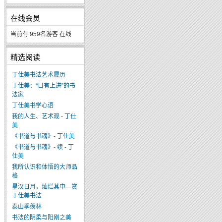
在线会员
当前有 959名游客 在线
精选阅读
丁仕美书法艺术履历
丁仕美：“日有上进”的书
法家
丁仕美书学心语
我的人生、艺术观 - 丁仕
美
《书道与书魂》- 丁仕美
《书道与书魂》- 续 - 丁
仕美
我所认识和体悟的大师品
格
星汉日月，灿烂其中—赏
丁仕美书法
泰山季羡林
书法的阴柔与阳刚之美