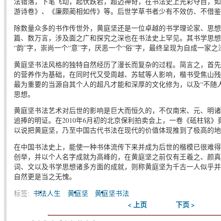
法错落，下笔飞动，起伏跌宕，超迈神奇，在书法史上光彩夺目，如
游诗卷》、《廉颇蔺相如传》等。后世学草书者少有不效仿、不借鉴
除数量众多的书作传世外，黄庭坚还是一位卓越的书学理论家、思想
篇、数万言，涉及面之广和探究之深也在书法史上罕见。其书学思想
“韵”字，崇尚一个“意”字，厌恶一个“俗”字，最终呈现为自成一家之
黄庭坚书法风格的独特自然经历了漫长而复杂的过程。简言之，首先
的营养作为基础，在同时代又受周越、苏轼等人影响，楷书受焦山残
最为重要的当源自其个人的超凡才能和深厚的文化修为，以及“不随人
思想。
黄庭坚书法艺术对后世的影响是巨大而恒久的，不仅南宋、元、明诸
追捧的明证。在2010年6月初的北京保利拍卖会上，一卷《砥柱铭》
以说把黄庭坚，乃至中国古代书法在现代的价值体现推到了极高的地
在中国书法史上，能使一种书体流传下来并成为后世的楷模已很难得
创举，并以个人名字成就为高峰的，在黄庭坚之前仅有王羲之、颜真
词、文以及书学思想诸多方面的成就，则称黄庭坚为千古一人似乎并
自然更是当之无愧。
标签:
书法人生
黄庭坚
黄庭坚书法
< 上页
下页 >