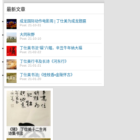
最新文章
成龙国际动作电影周 | 丁仕美为成龙题匾
Post: 21-10-31
大同秋野
Post: 21-10-10
丁仕美书法“福”六幅，辛丑牛年纳大福
Post: 21-02-22
丁仕美行书及长诗《河东行》
Post: 21-01-21
丁仕美书法|《桂枝香•金陵怀古》
Post: 21-01-20
《猪》 丁仕美十二生肖
中国书法入人类非遗名
诗集书法
录