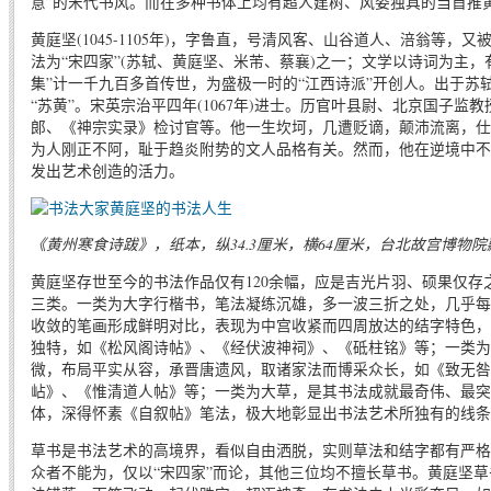
意”的宋代书风。而在多种书体上均有超人建树、风姿独具的当首推
黄庭坚(1045-1105年)，字鲁直，号清风客、山谷道人、涪翁等，
法为“宋四家”(苏轼、黄庭坚、米芾、蔡襄)之一；文学以诗词为主，有
集”计一千九百多首传世，为盛极一时的“江西诗派”开创人。出于苏
“苏黄”。宋英宗治平四年(1067年)进士。历官叶县尉、北京国子监
郞、《神宗实录》检讨官等。他一生坎坷，几遭贬谪，颠沛流离，仕
为人刚正不阿，耻于趋炎附势的文人品格有关。然而，他在逆境中不
发出艺术创造的活力。
《黄州寒食诗跋》，纸本，纵34.3厘米，横64厘米，台北故宫博物院
黄庭坚存世至今的书法作品仅有120余幅，应是吉光片羽、硕果仅存
三类。一类为大字行楷书，笔法凝练沉雄，多一波三折之处，几乎每
收敛的笔画形成鲜明对比，表现为中宫收紧而四周放达的结字特色，
独特，如《松风阁诗帖》、《经伏波神祠》、《砥柱铭》等；一类为
微，布局平实从容，承晋唐遗风，取诸家法而博采众长，如《致无咎
岾》、《惟清道人帖》等；一类为大草，是其书法成就最奇伟、最突
体，深得怀素《自叙帖》笔法，极大地彰显出书法艺术所独有的线条
草书是书法艺术的高境界，看似自由洒脱，实则草法和结字都有严格
众者不能为，仅以“宋四家”而论，其他三位均不擅长草书。黄庭坚