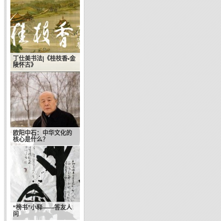
丁仕美书法|《桂枝香•金
陵怀古》
欧阳中石：中华文化的
核心是什么？
“榜书”小释——答友人
问