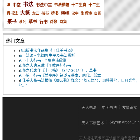
书法
中堂
书法中堂
法
书法横幅
十二生肖
十二生
大篆
横幅
肖书法
楷书
榜书
生肖诗
左云
汉字
白晋
篆书
草书
行书
系列
诗歌
诗集
热门文章
已出版书法作品集《丁仕美书道》
弘一法师 • 李叔同 生平及书法赏析
天下十大行书 - 全集高清欣赏
王羲之大唐三藏《圣教序》行书
王羲之代表作《十七帖》（347-361年），草书
天下第一行书《兰亭序》褚遂良摹本，唐代，纸本
丁仕美大篆书法横幅《卿云歌》释文：“卿云烂兮，纠缦缦兮，日月光华，
兮。”
天人书法
中国书法
友情链接
Skyren Art of Chi
天人书法艺术
天人书法艺术网工信部网站备案号：