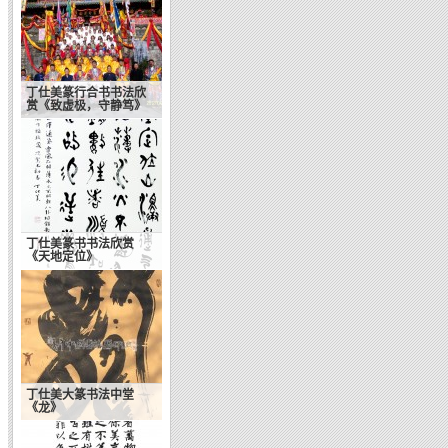
丁仕美篆行合书书法欣
赏《致虚极，守静笃》
丁仕美篆书书法欣赏
《天地定位》
丁仕美大篆书法中堂
《龙》