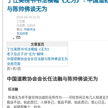
丁仕美榜书书法横幅《无为》 - 中国道
与陈帅佛谈无为
2010-09-20 21:01
丁仕美
点击数: 32859
单元:
中国书法
-
书法欣赏
文章首页
丁仕美榜书书法横幅《无为》
老子及庄子对“无为”解释
中国道教协会会长任法融与陈帅佛谈无为
全部页面
页3 共3页
中国道教协会会长任法融与陈帅佛谈无为
任法融
所谓无为并不是空待功成的无所作为——可叹世间又有几人知道无
我自不动，如此而已；人择非己，我自不顾，如此而已。若心已见，
临，却望而豫之，枉也。