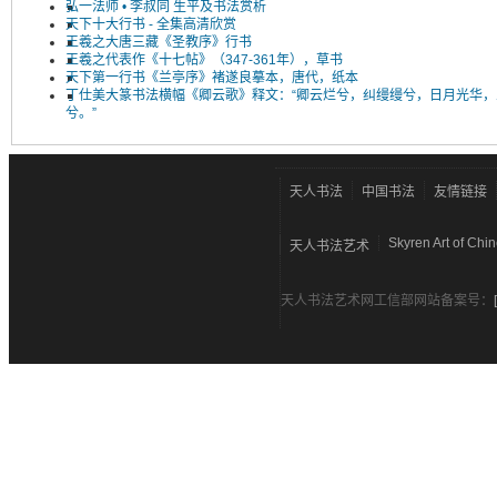
弘一法师 • 李叔同 生平及书法赏析
天下十大行书 - 全集高清欣赏
王羲之大唐三藏《圣教序》行书
王羲之代表作《十七帖》（347-361年），草书
天下第一行书《兰亭序》褚遂良摹本，唐代，纸本
丁仕美大篆书法横幅《卿云歌》释文：“卿云烂兮，纠缦缦兮，日月光华，
兮。”
天人书法
中国书法
友情链接
Skyren Art of Chi
天人书法艺术
天人书法艺术网工信部网站备案号：