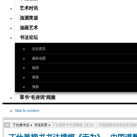
艺术时讯
浊酒笑谈
油画艺术
书法论坛
论坛首页
最新话题
版规
帮助
搜索
草书“毛诗词”网展
Skip to content
丁仕美书法
书法欣赏
丁仕美榜书书法横幅《无为》 - 中国道教协会会长任法