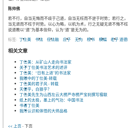
陈帅佛
若不行，自当无悔而不歧于己道，自当无枉而不逆于时势；若行之，
当无退而不枉于时势。以心为略，以机为术，行之无疑无退不悔不枉
说道教以“道”为基本信仰，认为“道”是无为的。
标签:
丁仕美
书法
任法融
庄子
无为
榜书
横幅
老子 道
相关文章
丁仕美：从矿山人走向书法家
关于丁仕美书法艺术的述评
丁仕美：“日有上进”的书法家
我眼中的丁仕美-转载
丁仕美的君子风 - 转载
天使乎，白狼乎？
丁仕美先生为山西左云大楞严寺楞严宝刹撰写楹联
纸上的太极，墨上的气功：中国书法
书者丁仕美
我所认识和体悟的大师品格
<< 上页
- 下页