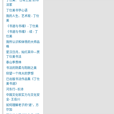
丁仕美：“日有上进”的书
法家
丁仕美书学心语
我的人生、艺术观 - 丁仕
美
《书道与书魂》- 丁仕美
《书道与书魂》- 续 - 丁
仕美
我所认识和体悟的大师品
格
星汉日月，灿烂其中—赏
丁仕美书法
泰山季羡林
书法的阴柔与阳刚之美
仰望一个伟大的梦想
已出版书法作品集《丁仕
美书道》
河东行--长诗
中国文化软实力与文化安
全- 王岳川
如何理解老子的“道”，方
尔加