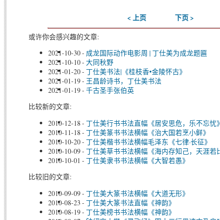
< 上页
下页 >
或许你会感兴趣的文章:
2021-10-30
-
成龙国际动作电影周 | 丁仕美为成龙题匾
2021-10-10
-
大同秋野
2021-01-20
-
丁仕美书法|《桂枝香•金陵怀古》
2021-01-19
-
王昌龄诗书，丁仕美书法
2021-01-19
-
千古圣手张伯英
比较新的文章:
2010-12-18
-
丁仕美行书书法直幅《居安思危，乐不忘忧
2010-11-18
-
丁仕美篆书书法横幅《治大国若烹小鲜》
2010-10-20
-
丁仕美楷书书法横幅毛泽东《七律·长征》
2010-10-09
-
丁仕美草书书法横幅《海内存知己，天涯若
2010-10-01
-
丁仕美隶书书法横幅《大智若愚》
比较旧的文章:
2010-09-09
-
丁仕美大篆书法横幅《大道无形》
2010-08-23
-
丁仕美大篆书法直幅《神韵》
2010-08-19
-
丁仕美榜书书法横幅《神韵》