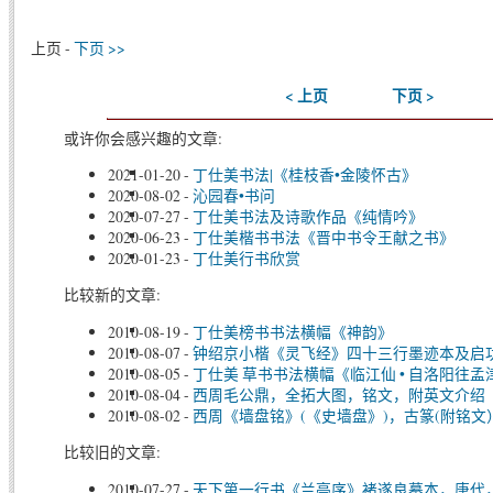
上页 -
下页 >>
< 上页
下页 >
或许你会感兴趣的文章:
2021-01-20
-
丁仕美书法|《桂枝香•金陵怀古》
2020-08-02
-
沁园春•书问
2020-07-27
-
丁仕美书法及诗歌作品《纯情吟》
2020-06-23
-
丁仕美楷书书法《晋中书令王献之书》
2020-01-23
-
丁仕美行书欣赏
比较新的文章:
2010-08-19
-
丁仕美榜书书法横幅《神韵》
2010-08-07
-
钟绍京小楷《灵飞经》四十三行墨迹本及启
2010-08-05
-
丁仕美 草书书法横幅《临江仙 • 自洛阳往
2010-08-04
-
西周毛公鼎，全拓大图，铭文，附英文介绍
2010-08-02
-
西周《墙盘铭》(《史墙盘》)，古篆(附铭文
比较旧的文章:
2010-07-27
-
天下第一行书《兰亭序》褚遂良摹本，唐代