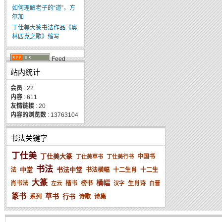
如何理解老子的“道”，方
尔加
丁仕美大篆书法作品《奥
林匹克之歌》缩写
Feed
站内统计
会员
: 22
内容
: 611
友情链接
: 20
内容的浏览数
: 13763104
书法关键字
丁仕美
丁仕美大篆
中国书
丁仕美草书
丁仕美行书
书法
中堂
书法中堂
法
书法横幅
十二生肖
十二生
大篆
横幅
肖书法
楷书
榜书
生肖诗
左云
汉字
白晋
篆书
草书
行书
系列
诗歌
诗集