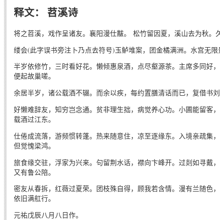
释文： 苕溪诗
将之苕溪，戏作呈诸友。襄阳漫仕黻。 松竹留因夏，溪山去为秋。
缕会(此字误书旁注卜乃点去符号)玉鲈堆案，团金橘满洲。水宫无
半岁依修竹，三时看好花。懒倾惠泉酒，点尽壑源茶。主席多同好，
便起故巢嗟。
余居半岁，诸公载酒不辍。而余以疾，每约置膳清话而已，复借书
好懒难辞友，知穷岂念通。贫非理生拙，病觉养心功。小圃能留客，
载酒过江东。
仕倦成流落，游频惯转蓬。热来随意住，凉至逐缘东。入境亲疏集，
但觉愧梁鸿。
旅食缘交驻，浮家为兴来。句留荆水话，襟向卞峰开。过剡如寻戴，
又有鲁公陪。
密友从春拆，红薇过夏荣。团枝殊自得，顾我若含情。漫有兰随色，
依旧满舡行。
元祐戊辰八月八日作。