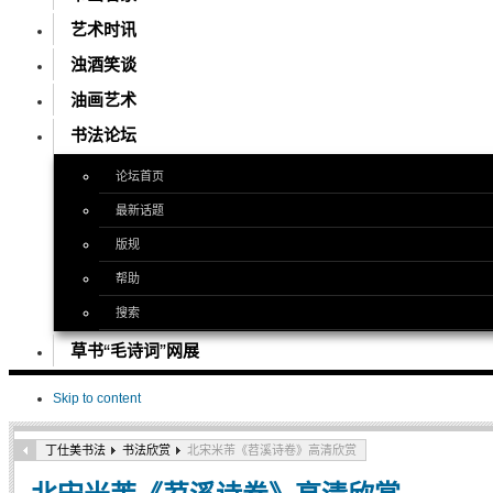
艺术时讯
浊酒笑谈
油画艺术
书法论坛
论坛首页
最新话题
版规
帮助
搜索
草书“毛诗词”网展
Skip to content
丁仕美书法
书法欣赏
北宋米芾《苕溪诗卷》高清欣赏