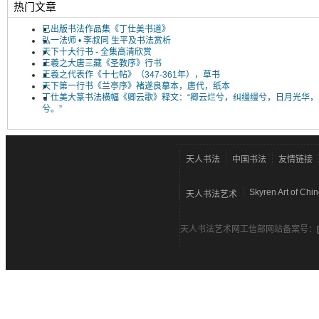
热门文章
已出版书法作品集《丁仕美书道》
弘一法师 • 李叔同 生平及书法赏析
天下十大行书 - 全集高清欣赏
王羲之大唐三藏《圣教序》行书
王羲之代表作《十七帖》（347-361年），草书
天下第一行书《兰亭序》褚遂良摹本，唐代，纸本
丁仕美大篆书法横幅《卿云歌》释文：“卿云烂兮，纠缦缦兮，日月光华，
兮。”
天人书法
中国书法
友情链接
Skyren Art of Chi
天人书法艺术
天人书法艺术网工信部网站备案号：