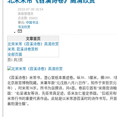
北宋米芾《苕溪诗卷》高清欣赏
2010-07-30 16:54
高级管理员
点击数: 35601
单元:
中国书法
-
书法欣赏
文章首页
北宋米芾《苕溪诗卷》高清欣赏
米芾, 苕溪诗卷赏析
全部页面
页1 共2页
《苕溪诗卷》米芾书，澄心堂纸本墨迹卷。纵30．3厘米，横189．5厘
北京故宫博物院藏。末署年款“元戊辰八月八日作”，知作于宋哲宗元祐
年），时米芾38岁。所书为自撰诗，共6首。卷前引首有“米南宫诗
跋：“右呈诸友等诗，先臣芾真足迹，臣米友仁鉴定恭跋。”后纸另有
米芾行书的重要代表作品。此帖是以米芾游苕溪时的诗作书写。开首
襄阳漫仕黻”。