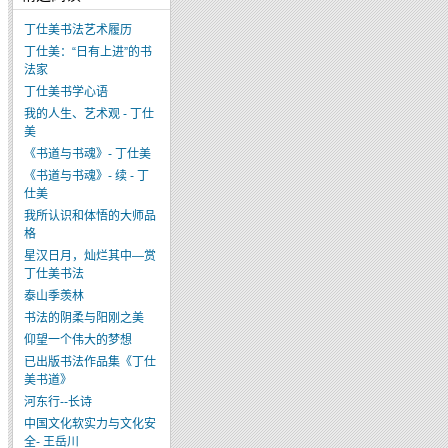
丁仕美书法艺术履历
丁仕美：“日有上进”的书
法家
丁仕美书学心语
我的人生、艺术观 - 丁仕
美
《书道与书魂》- 丁仕美
《书道与书魂》- 续 - 丁
仕美
我所认识和体悟的大师品
格
星汉日月，灿烂其中—赏
丁仕美书法
泰山季羡林
书法的阴柔与阳刚之美
仰望一个伟大的梦想
已出版书法作品集《丁仕
美书道》
河东行--长诗
中国文化软实力与文化安
全- 王岳川