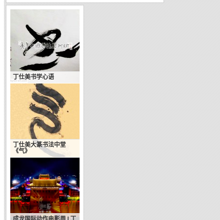
丁仕美书学心语
丁仕美大篆书法中堂
《气》
成龙国际动作电影周 | 丁