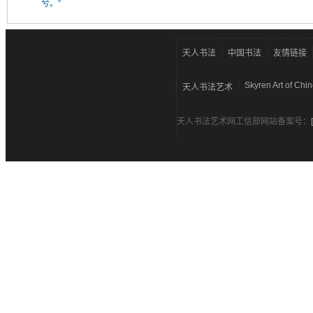
兮。”
天人书法
中国书法
友情链接
Skyren Art of Chi
天人书法艺术
天人书法艺术网工信部网站备案号：