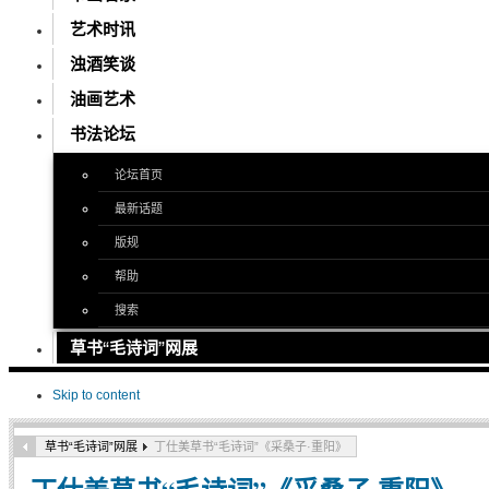
艺术时讯
浊酒笑谈
油画艺术
书法论坛
论坛首页
最新话题
版规
帮助
搜索
草书“毛诗词”网展
Skip to content
草书“毛诗词”网展
丁仕美草书“毛诗词”《采桑子·重阳》