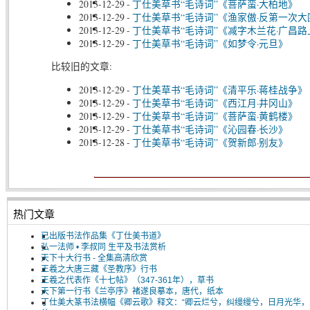
2013-12-29
-
丁仕美草书“毛诗词”《菩萨蛮·大柏地》
2013-12-29
-
丁仕美草书“毛诗词”《渔家傲·反第一次大
2013-12-29
-
丁仕美草书“毛诗词”《减字木兰花·广昌路
2013-12-29
-
丁仕美草书“毛诗词”《如梦令·元旦》
比较旧的文章:
2013-12-29
-
丁仕美草书“毛诗词”《清平乐·蒋桂战争》
2013-12-29
-
丁仕美草书“毛诗词”《西江月·井冈山》
2013-12-29
-
丁仕美草书“毛诗词”《菩萨蛮·黄鹤楼》
2013-12-29
-
丁仕美草书“毛诗词”《沁园春·长沙》
2013-12-28
-
丁仕美草书“毛诗词”《贺新郎·别友》
热门文章
已出版书法作品集《丁仕美书道》
弘一法师 • 李叔同 生平及书法赏析
天下十大行书 - 全集高清欣赏
王羲之大唐三藏《圣教序》行书
王羲之代表作《十七帖》（347-361年），草书
天下第一行书《兰亭序》褚遂良摹本，唐代，纸本
丁仕美大篆书法横幅《卿云歌》释文：“卿云烂兮，纠缦缦兮，日月光华，