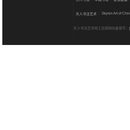
天人书法
中国书法
友情链接
Skyren Art of Chi
天人书法艺术
天人书法艺术网工信部网站备案号：