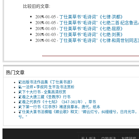
比较旧的文章:
2014-01-05
-
丁仕美草书“毛诗词”《七律·洪都》
2014-01-05
-
丁仕美草书“毛诗词”《七绝二首·纪念鲁
2014-01-03
-
丁仕美草书“毛诗词”《七绝·屈原》
2014-01-03
-
丁仕美草书“毛诗词”《七绝·刘蒉》
2014-01-02
-
丁仕美草书“毛诗词”《七律·和周世钊同志
热门文章
已出版书法作品集《丁仕美书道》
弘一法师 • 李叔同 生平及书法赏析
天下十大行书 - 全集高清欣赏
王羲之大唐三藏《圣教序》行书
王羲之代表作《十七帖》（347-361年），草书
天下第一行书《兰亭序》褚遂良摹本，唐代，纸本
丁仕美大篆书法横幅《卿云歌》释文：“卿云烂兮，纠缦缦兮，日月光华，
兮。”