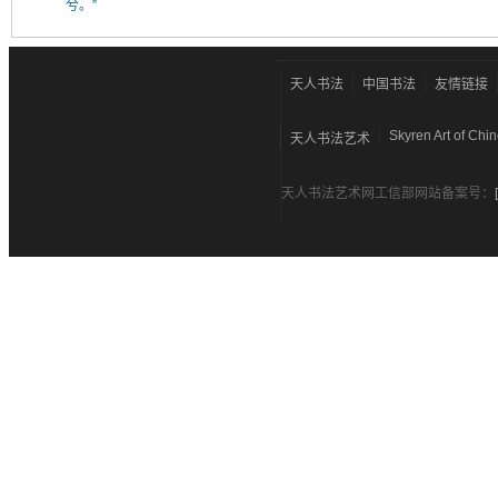
兮。”
天人书法
中国书法
友情链接
Skyren Art of Chi
天人书法艺术
天人书法艺术网工信部网站备案号：