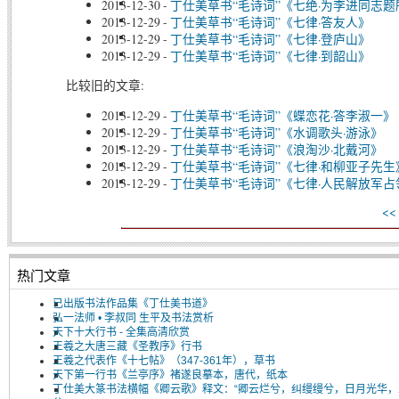
2013-12-30
-
丁仕美草书“毛诗词”《七绝·为李进同志
2013-12-29
-
丁仕美草书“毛诗词”《七律·答友人》
2013-12-29
-
丁仕美草书“毛诗词”《七律·登庐山》
2013-12-29
-
丁仕美草书“毛诗词”《七律·到韶山》
比较旧的文章:
2013-12-29
-
丁仕美草书“毛诗词”《蝶恋花·答李淑一》
2013-12-29
-
丁仕美草书“毛诗词”《水调歌头·游泳》
2013-12-29
-
丁仕美草书“毛诗词”《浪淘沙·北戴河》
2013-12-29
-
丁仕美草书“毛诗词”《七律·和柳亚子先生
2013-12-29
-
丁仕美草书“毛诗词”《七律·人民解放军
<
热门文章
已出版书法作品集《丁仕美书道》
弘一法师 • 李叔同 生平及书法赏析
天下十大行书 - 全集高清欣赏
王羲之大唐三藏《圣教序》行书
王羲之代表作《十七帖》（347-361年），草书
天下第一行书《兰亭序》褚遂良摹本，唐代，纸本
丁仕美大篆书法横幅《卿云歌》释文：“卿云烂兮，纠缦缦兮，日月光华，