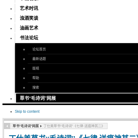
艺术时讯
浊酒笑谈
油画艺术
书法论坛
论坛首页
最新话题
版规
帮助
搜索
草书“毛诗词”网展
Skip to content
草书“毛诗词”网展
丁仕美草书“毛诗词”《七律·送瘟神其二》