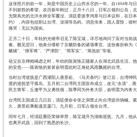
这张照片的前一年，则是中国历史上山穷水尽的一年。自1894年与
不到获胜的希望。农历新年刚过，正月十八日，日军占领刘公岛，北
无限风光的北洋水师全军覆没。清廷委派李鸿章与日本议和，在日本
约》，内容包括割让台湾、澎湖等岛屿。消息传来，国人震惊，彼时
痛哭：无以为国矣。
正月二十日，年轻的光绪帝召见了陈宝箴，详尽地询问了应对当前战
奏。觐见翌日，他条分缕析了京畿防备的诸项事宜。这份奏折称为《
畿辅”、“择军将”、“严津防”、“简军实”、“筹急款”等项。
祖父在京殚精竭虑之时，年幼的陈寅恪正随家人在湖北武昌生活。他
的安危——陈寅恪的舅舅俞明震此时正身处风雨飘摇的台湾。
当时台湾巡抚是广西灌阳人唐景崧。《马关条约》签订后，台湾绅民
渡的巡抚坚守孤岛。五月初二台湾民主国宣布成立，改元“永清”，
民主将军，丘逢甲为义勇统领，陈季同为外务大臣，俞明震为内务大
台湾民主国成立几日后，清廷便命令张之洞禁止向台湾提供饷械。紧
久，唐景崧乘船逃至厦门。九月初，日军占领全台湾。
同年七月，经清廷重臣荣禄举荐，陈宝箴升为湖南巡抚。九月，他从
也离开武昌，回到了熟悉的长沙。