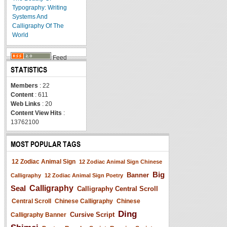
Typography: Writing
Systems And
Calligraphy Of The
World
Feed
STATISTICS
Members
: 22
Content
: 611
Web Links
: 20
Content View Hits
:
13762100
MOST POPULAR TAGS
12 Zodiac Animal Sign
12 Zodiac Animal Sign Chinese
Big
Banner
Calligraphy
12 Zodiac Animal Sign Poetry
Seal
Calligraphy
Calligraphy Central Scroll
Central Scroll
Chinese Calligraphy
Chinese
Ding
Cursive Script
Calligraphy Banner