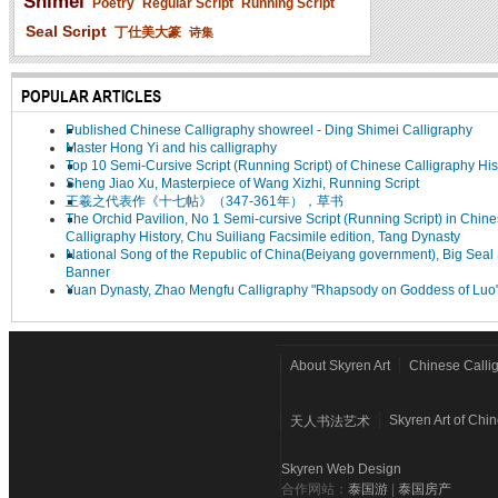
Shimei
Poetry
Regular Script
Running Script
Seal Script
丁仕美大篆
诗集
POPULAR ARTICLES
Published Chinese Calligraphy showreel - Ding Shimei Calligraphy
Master Hong Yi and his calligraphy
Top 10 Semi-Cursive Script (Running Script) of Chinese Calligraphy His
Sheng Jiao Xu, Masterpiece of Wang Xizhi, Running Script
王羲之代表作《十七帖》（347-361年），草书
The Orchid Pavilion, No 1 Semi-cursive Script (Running Script) in Chin
Calligraphy History, Chu Suiliang Facsimile edition, Tang Dynasty
National Song of the Republic of China(Beiyang government), Big Seal 
Banner
Yuan Dynasty, Zhao Mengfu Calligraphy "Rhapsody on Goddess of Luo
About Skyren Art
Chinese Calli
Skyren Art of Chi
天人书法艺术
Skyren Web Design
合作网站：
泰国游
|
泰国房产