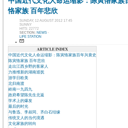
中国近代文化人命运缩影：陈寅恪家族百年
恪家族 百年悲欣
SUNDAY, 12 AUGUST 2012 17:45
SUNNY
HITS: 22772
SECTION:
NEWS
-
LIFE STATION
ARTICLE INDEX
中国近代文化人命运缩影：陈寅恪家族百年兴衰史
陈寅恪家族 百年悲欣
走出江西乡野的客家人
力推维新的湖南巡抚
游学日欧美
北归南渡
岭南一九四九
政府希望陈先生北返
学术上的爆发
最后的时光
与鲁迅、李叔同、齐白石结缘
传统文人的当代境遇
文化家族的转向