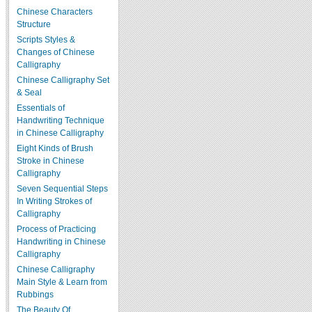
Chinese Characters
Structure
Scripts Styles &
Changes of Chinese
Calligraphy
Chinese Calligraphy Set
& Seal
Essentials of
Handwriting Technique
in Chinese Calligraphy
Eight Kinds of Brush
Stroke in Chinese
Calligraphy
Seven Sequential Steps
In Writing Strokes of
Calligraphy
Process of Practicing
Handwriting in Chinese
Calligraphy
Chinese Calligraphy
Main Style & Learn from
Rubbings
The Beauty Of