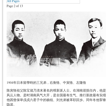
All Pages
Page 2 of 13
1904年日本留學時的三兄弟，右衡恪、中寅恪、左隆恪
陈寅恪祖父陈宝箴乃清末著名的维新派人士。在湖南巡抚任内，他是
风云人物。是时湖南风气大开，是全国最有生气、推行新政最有实绩
他因曾保举戊戌六君子中的杨锐、刘光弟被革职回乡。同年冬他挈眷
隐居。