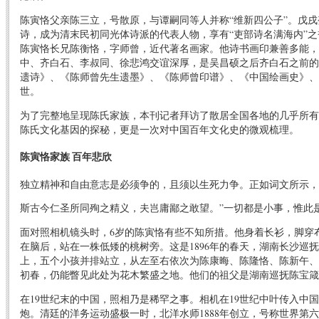
陈寅恪父亲陈三立，号散原，与谭嗣同等人并称“维新四公子”。戊
诗，成为清末民初同光体诗派的代表人物，享有“吏部诗名满海内”之
陈寅恪长兄陈衡恪，字师曾，近代著名画家。他诗书画印兼善多能，
中、齐白石、李叔同、徐悲鸿交谊深厚，是吴昌硕之后齐白石之前的
遗诗》、《陈师曾先生遗墨》、《陈师曾印谱》、《中国绘画史》、
世。
为了完整地呈现陈氏家族，本刊记者拜访了散居全国各地的几乎所有
陈氏文化基因的探秘，更是一次对中国百年文化史的微观梳理。
陈寅恪家族 百年悲欣
独立精神和自由意志是必须争的，且须以生死力争。正如词文所示，
斯古今仁圣所同殉之精义，夫岂庸鄙之敢望。”一切都是小事，惟此
面对照相机镜头时，6岁的陈寅恪有些不知所措。他身着长衫，脚穿
在脑后，站在一株低矮的桃树旁。这是1896年的春天，湖南长沙巡抚
上，五个小孩并排站立，从左至右依次为陈康晦、陈隆恪、陈新午、
初春，仍能瞥见此处为花木繁盛之地。他们的祖父是湖南巡抚陈宝箴
在19世纪末的中国，照相乃是稀罕之事。相机在19世纪中叶传入中
炮。清廷的洋务运动盛极一时，北洋水师1888年创立，号称世界第